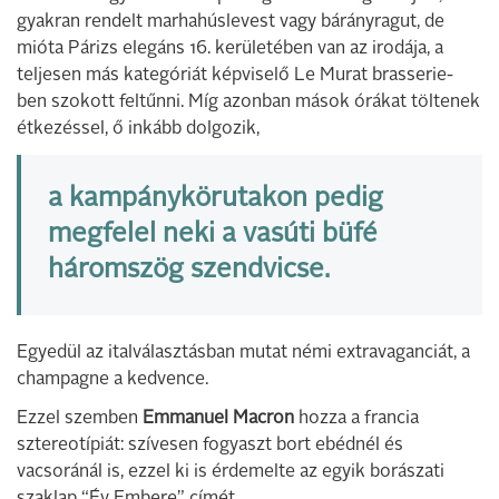
gyakran rendelt marhahúslevest vagy bárányragut, de
mióta Párizs elegáns 16. kerületében van az irodája, a
teljesen más kategóriát képviselő Le Murat brasserie-
ben szokott feltűnni. Míg azonban mások órákat töltenek
étkezéssel, ő inkább dolgozik,
a kampánykörutakon pedig
megfelel neki a vasúti büfé
háromszög szendvicse.
Egyedül az italválasztásban mutat némi extravaganciát, a
champagne a kedvence.
Ezzel szemben
Emmanuel Macron
hozza a francia
sztereotípiát: szívesen fogyaszt bort ebédnél és
vacsoránál is, ezzel ki is érdemelte az egyik borászati
szaklap “Év Embere” címét.