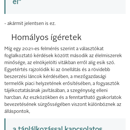
él”
- akármit jelentsen is ez.
Homályos ígéretek
Míg egy 2021-es felmérés szerint a választókat
foglalkoztató kérdések között második az élelmiszerek
minősége, az elnökjelölti vitákban erről alig esik szó.
Egyetértés rajzolódik ki az önellátás és a rövidebb
beszerzési láncok kérdésében, a mezőgazdasági
termelők piaci helyzetének erősítésében, a fogyasztók
tájékoztatásának javításában, a szegénység elleni
harcban. Az eszközökben és a fenntartható gyakorlatok
bevezetésének sürgősségében viszont különböznek az
álláspontok,
a táplálkozással kapcsolatos