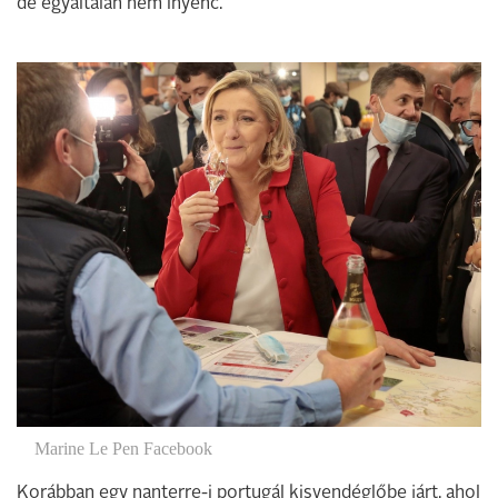
de egyáltalán nem ínyenc.
Marine Le Pen Facebook
Korábban egy nanterre-i portugál kisvendéglőbe járt, ahol