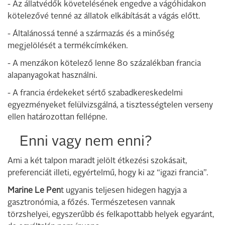
- Az állatvédők követelésének engedve a vágóhidakon
kötelezővé tenné az állatok elkábítását a vágás előtt.
- Általánossá tenné a származás és a minőség
megjelölését a termékcímkéken.
- A menzákon kötelező lenne 80 százalékban francia
alapanyagokat használni.
- A francia érdekeket sértő szabadkereskedelmi
egyezményeket felülvizsgálná, a tisztességtelen verseny
ellen határozottan fellépne.
Enni vagy nem enni?
Ami a két talpon maradt jelölt étkezési szokásait,
preferenciát illeti, egyértelmű, hogy ki az “igazi francia”.
Marine Le Pen
t ugyanis teljesen hidegen hagyja a
gasztronómia, a főzés. Természetesen vannak
törzshelyei, egyszerűbb és felkapottabb helyek egyaránt,