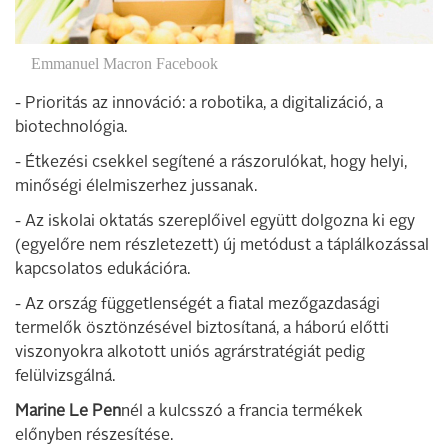
Emmanuel Macron Facebook
- Prioritás az innováció: a robotika, a digitalizáció, a
biotechnológia.
- Étkezési csekkel segítené a rászorulókat, hogy helyi,
minőségi élelmiszerhez jussanak.
- Az iskolai oktatás szereplőivel együtt dolgozna ki egy
(egyelőre nem részletezett) új metódust a táplálkozással
kapcsolatos edukációra.
- Az ország függetlenségét a fiatal mezőgazdasági
termelők ösztönzésével biztosítaná, a háború előtti
viszonyokra alkotott uniós agrárstratégiát pedig
felülvizsgálná.
Marine Le Pen
nél a kulcsszó a francia termékek
előnyben részesítése.