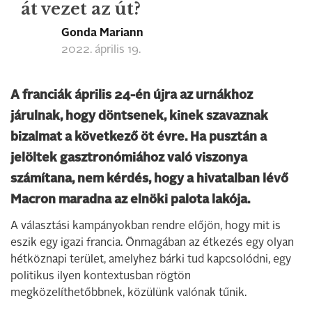
át vezet az út?
Gonda Mariann
2022. április 19.
A franciák április 24-én újra az urnákhoz
járulnak, hogy döntsenek, kinek szavaznak
bizalmat a következő öt évre. Ha pusztán a
jelöltek gasztronómiához való viszonya
számítana, nem kérdés, hogy a hivatalban lévő
Macron maradna az elnöki palota lakója.
A választási kampányokban rendre előjön, hogy mit is
eszik egy igazi francia. Önmagában az étkezés egy olyan
hétköznapi terület, amelyhez bárki tud kapcsolódni, egy
politikus ilyen kontextusban rögtön
megközelíthetőbbnek, közülünk valónak tűnik.