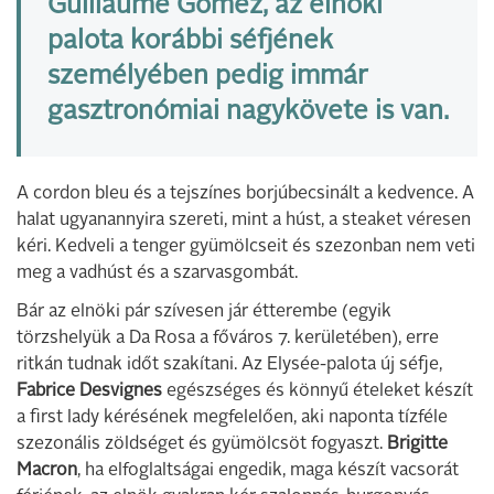
Guillaume Gomez, az elnöki
palota korábbi séfjének
személyében pedig immár
gasztronómiai nagykövete is van.
A cordon bleu és a tejszínes borjúbecsinált a kedvence. A
halat ugyanannyira szereti, mint a húst, a steaket véresen
kéri. Kedveli a tenger gyümölcseit és szezonban nem veti
meg a vadhúst és a szarvasgombát.
Bár az elnöki pár szívesen jár étterembe (egyik
törzshelyük a Da Rosa a főváros 7. kerületében), erre
ritkán tudnak időt szakítani. Az Elysée-palota új séfje,
Fabrice Desvignes
egészséges és könnyű ételeket készít
a first lady kérésének megfelelően, aki naponta tízféle
szezonális zöldséget és gyümölcsöt fogyaszt.
Brigitte
Macron
, ha elfoglaltságai engedik, maga készít vacsorát