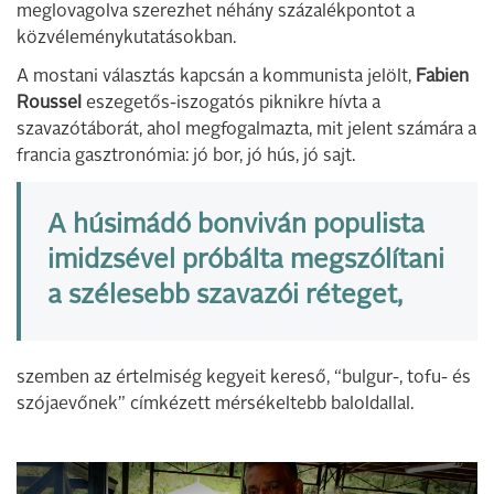
meglovagolva szerezhet néhány százalékpontot a
közvéleménykutatásokban.
A mostani választás kapcsán a kommunista jelölt,
Fabien
Roussel
eszegetős-iszogatós piknikre hívta a
szavazótáborát, ahol megfogalmazta, mit jelent számára a
francia gasztronómia: jó bor, jó hús, jó sajt.
A húsimádó bonviván populista
imidzsével próbálta megszólítani
a szélesebb szavazói réteget,
szemben az értelmiség kegyeit kereső, “bulgur-, tofu- és
szójaevőnek” címkézett mérsékeltebb baloldallal.