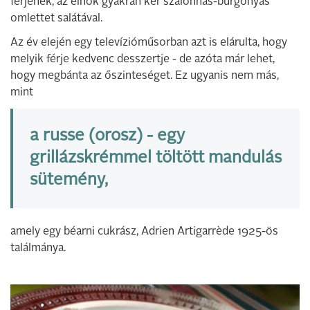
férjének, az elnök gyakran kér szalonnás-burgonyás
omlettet salátával.
Az év elején egy televízióműsorban azt is elárulta, hogy
melyik férje kedvenc desszertje - de azóta már lehet,
hogy megbánta az őszinteséget. Ez ugyanis nem más,
mint
a russe (orosz) - egy
grillázskrémmel töltött mandulás
sütemény,
amely egy béarni cukrász, Adrien Artigarrède 1925-ös
találmánya.