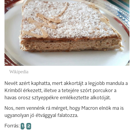
Wikipedia
Nevét azért kaphatta, mert akkortájt a legjobb mandula a
Krímből érkezett, illetve a tetejére szórt porcukor a
havas orosz sztyeppékre emlékeztette alkotóját.
Nos, nem vennénk rá mérget, hogy Macron elnök ma is
ugyanolyan jó étvággyal falatozza.
Forrás:
1
,
2