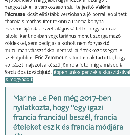
A jobboldalon nagyjából ugyanezek a lózungok
hangoztak el, a várakozáson alul teljesítő
Valérie
Pécresse
kicsit elitistább verzióban a jó borral leöblített
charolais marhasültet tekinti a francia konyha
esszenciájának - ezzel világossá tette, hogy sem az
iskolai kantinokban vegetáriánus menüt szorgalmazó
zöldekkel, sem pedig az alkoholt nem fogyasztó
muzulmán választókkal nem vállal értékközösséget. A
szélsőjobbos
Éric Zemmour
is fontosnak tartotta, hogy
kolbászt majszolva készüljön róla fotó, míg a második
fordulóba továbbjutó,
éppen uniós pénzek sikkasztásával
is megvádolt
Marine Le Pen még 2017-ben
nyilatkozta, hogy “egy igazi
francia franciául beszél, francia
ételeket eszik és francia módjára