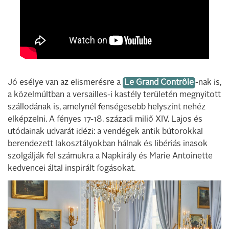
Jó esélye van az elismerésre a
Le Grand Contrôle
-nak is,
a közelmúltban a versailles-i kastély területén megnyitott
szállodának is, amelynél fenségesebb helyszínt nehéz
elképzelni. A fényes 17-18. századi miliő XIV. Lajos és
utódainak udvarát idézi: a vendégek antik bútorokkal
berendezett lakosztályokban hálnak és libériás inasok
szolgálják fel számukra a Napkirály és Marie Antoinette
kedvencei által inspirált fogásokat.