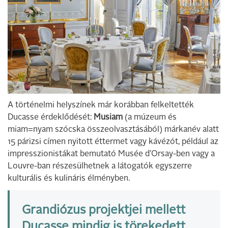
A történelmi helyszínek már korábban felkeltették
Ducasse érdeklődését:
Musiam
(a múzeum és
miam=nyam szócska összeolvasztásából) márkanév alatt
15 párizsi címen nyitott éttermet vagy kávézót, például az
impresszionistákat bemutató Musée d’Orsay-ben vagy a
Louvre-ban részesülhetnek a látogatók egyszerre
kulturális és kulináris élményben.
Grandiózus projektjei mellett
Ducasse mindig is törekedett