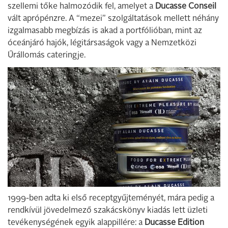
szellemi tőke halmozódik fel, amelyet a
Ducasse Conseil
vált aprópénzre. A “mezei” szolgáltatások mellett néhány
izgalmasabb megbízás is akad a portfólióban, mint az
óceánjáró hajók, légitársaságok vagy a Nemzetközi
Űrállomás cateringje.
1999-ben adta ki első receptgyűjteményét, mára pedig a
rendkívül jövedelmező szakácskönyv kiadás lett üzleti
tevékenységének egyik alappillére: a
Ducasse Edition