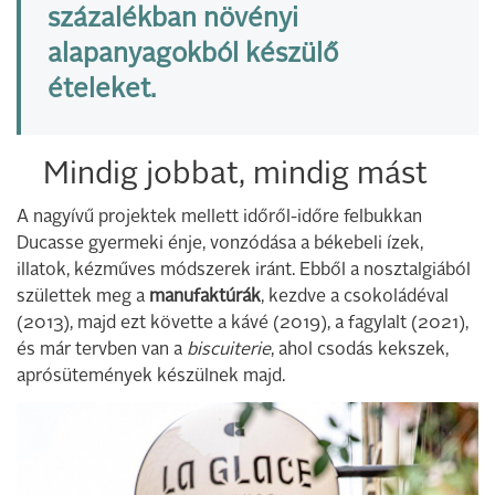
százalékban növényi
alapanyagokból készülő
ételeket.
Mindig jobbat, mindig mást
A nagyívű projektek mellett időről-időre felbukkan
Ducasse gyermeki énje, vonzódása a békebeli ízek,
illatok, kézműves módszerek iránt. Ebből a nosztalgiából
születtek meg a
manufaktúrák
, kezdve a csokoládéval
(2013), majd ezt követte a kávé (2019), a fagylalt (2021),
és már tervben van a
biscuiterie
, ahol csodás kekszek,
aprósütemények készülnek majd.