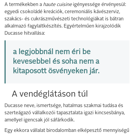
A termékekben a
haute cuisine
igényessége érvényesül:
egyedi csokoládé kreációk, ceremoniális kávészerviz,
szakács- és cukrászművészeti technológiákat is bátran
alkalmazó fagylaltkészítés. Egyértelműen kirajzolódik
Ducasse hitvallása:
a legjobbnál nem éri be
kevesebbel és soha nem a
kitaposott ösvényeken jár.
A vendéglátáson túl
Ducasse neve, ismertsége, hatalmas szakmai tudása és
szerteágazó vállalkozói tapasztalata igazi kincsesbánya,
amellyel igencsak jól sáfárkodik.
Egy ekkora vállalat birodalomban elképesztő mennyiségű