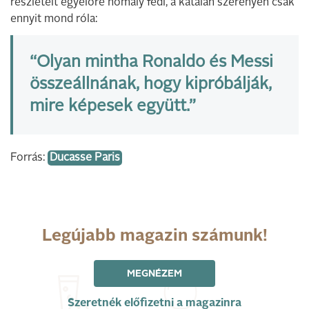
részleteit egyelőre homály fedi, a katalán szerényen csak
ennyit mond róla:
“Olyan mintha Ronaldo és Messi
összeállnának, hogy kipróbálják,
mire képesek együtt.”
Forrás:
Ducasse Paris
Legújabb magazin számunk!
MEGNÉZEM
Szeretnék előfizetni a magazinra