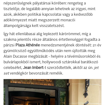
népszerűségnek pályatársai körében: rengeteg a
tisztelője, de legalább annyian lehetnek az irigyei, mint
azok, akikben politikai kapcsolatai vagy a kedvezőbb
adókörnyezet miatt megszerzett monacói
állampolgársága kelt visszatetszést.
Így hát ellenlábasai alig leplezett kárörömmel, míg a
szakma jelentős része általános értetlenséggel fogadta a
párizsi
Plaza Athénée
menedzsmentjének döntését: 21 év
gyümölcsöző együttműködés után nem újították meg
Alain Ducasse megbízását - helyére a tévéműsorokból és
bulvárlapokból ismert, hollywoodi sztárokkal barátkozó
celebséfet,
Jean Imbert
-t szerződtették, akitől az ún.
jet
set
vendégkör bevonzását remélik.