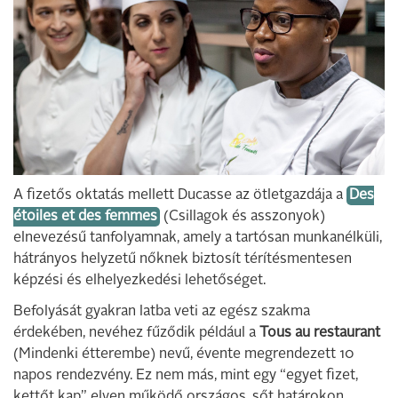
A fizetős oktatás mellett Ducasse az ötletgazdája a
Des
étoiles et des femmes
(Csillagok és asszonyok)
elnevezésű tanfolyamnak, amely a tartósan munkanélküli,
hátrányos helyzetű nőknek biztosít térítésmentesen
képzési és elhelyezkedési lehetőséget.
Befolyását gyakran latba veti az egész szakma
érdekében, nevéhez fűződik például a
Tous au restaurant
(Mindenki étterembe) nevű, évente megrendezett 10
napos rendezvény. Ez nem más, mint egy “egyet fizet,
kettőt kap” elven működő országos, sőt határokon