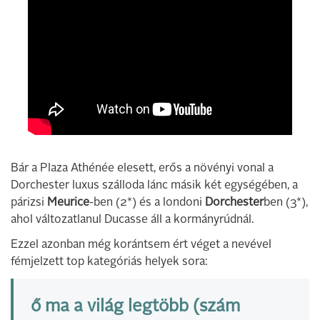
Bár a Plaza Athénée elesett, erős a növényi vonal a
Dorchester luxus szálloda lánc másik két egységében, a
párizsi
Meurice
-ben (2*) és a londoni
Dorchester
ben (3*),
ahol változatlanul Ducasse áll a kormányrúdnál.
Ezzel azonban még korántsem ért véget a nevével
fémjelzett top kategóriás helyek sora:
ő ma a világ legtöbb (szám