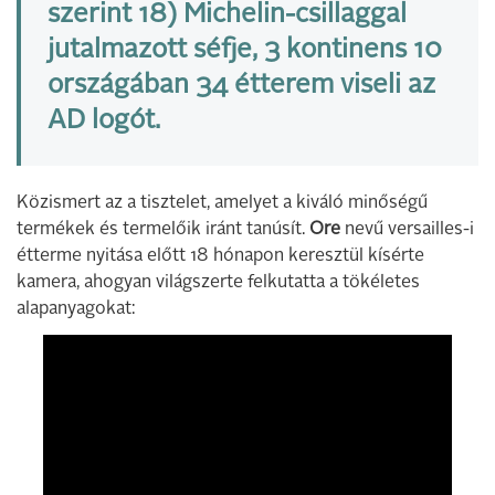
szerint 18) Michelin-csillaggal
jutalmazott séfje, 3 kontinens 10
országában 34 étterem viseli az
AD logót.
Közismert az a tisztelet, amelyet a kiváló minőségű
termékek és termelőik iránt tanúsít.
Ore
nevű versailles-i
étterme nyitása előtt 18 hónapon keresztül kísérte
kamera, ahogyan világszerte felkutatta a tökéletes
alapanyagokat: