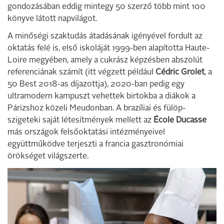
gondozásában eddig mintegy 50 szerző több mint 100
könyve látott napvilágot.
A minőségi szaktudás átadásának igényével fordult az
oktatás felé is, első iskoláját 1999-ben alapította Haute-
Loire megyében, amely a cukrász képzésben abszolút
referenciának számít (itt végzett például
Cédric Grolet
, a
50 Best 2018-as díjazottja), 2020-ban pedig egy
ultramodern kampuszt vehettek birtokba a diákok a
Párizshoz közeli Meudonban. A brazíliai és fülöp-
szigeteki saját létesítmények mellett az
École Ducasse
más országok felsőoktatási intézményeivel
együttműködve terjeszti a francia gasztronómiai
örökséget világszerte.