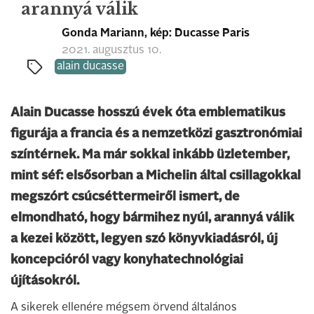
arannyá válik
Gonda Mariann, kép: Ducasse Paris
2021. augusztus 10.
alain ducasse
Alain Ducasse hosszú évek óta emblematikus
figurája a francia és a nemzetközi gasztronómiai
színtérnek. Ma már sokkal inkább üzletember,
mint séf: elsősorban a Michelin által csillagokkal
megszórt csúcséttermeiről ismert, de
elmondható, hogy bármihez nyúl, arannyá válik
a kezei között, legyen szó könyvkiadásról, új
koncepcióról vagy konyhatechnológiai
újításokról.
A sikerek ellenére mégsem örvend általános