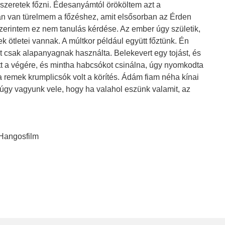
szeretek főzni. Édesanyámtól örököltem azt a
án van türelmem a főzéshez, amit elsősorban az Érden
szerintem ez nem tanulás kérdése. Az ember úgy születik,
k ötletei vannak. A múltkor például együtt főztünk. Én
zt csak alapanyagnak használta. Belekevert egy tojást, és
ett a végére, és mintha habcsókot csinálna, úgy nyomkodta
 ez a remek krumplicsók volt a körítés. Ádám fiam néha kínai
 úgy vagyunk vele, hogy ha valahol eszünk valamit, az
.
 Hangosfilm