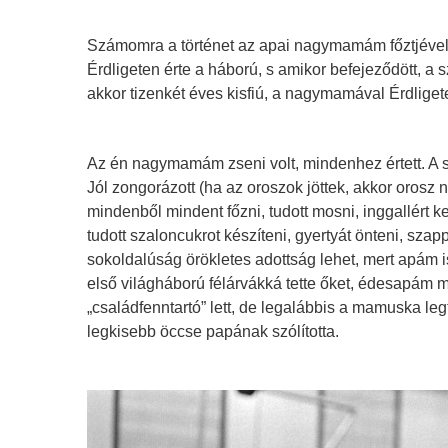
Számomra a történet az apai nagymamám főztjével 
Érdligeten érte a háború, s amikor befejeződött, a 
akkor tizenkét éves kisfiú, a nagymamával Érdlig
Az én nagymamám zseni volt, mindenhez értett. A sz
Jól zongorázott (ha az oroszok jöttek, akkor orosz 
mindenből mindent főzni, tudott mosni, inggallért 
tudott szaloncukrot készíteni, gyertyát önteni, szappa
sokoldalúság örökletes adottság lehet, mert apám is 
első világháború félárvákká tette őket, édesapám 
„családfenntartó” lett, de legalábbis a mamuska le
legkisebb öccse papának szólította.