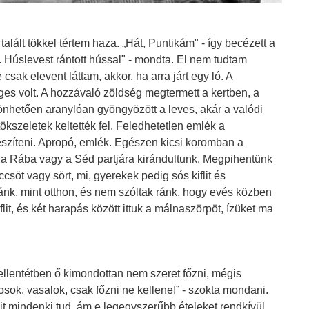
alált tökkel tértem haza. „Hát, Puntikám" - így becézett a
Húslevest rántott hússal" - mondta. El nem tudtam
csak elevent láttam, akkor, ha arra járt egy ló. A
s volt. A hozzávaló zöldség megtermett a kertben, a
zönhetően aranylóan gyöngyözött a leves, akár a valódi
 tökszeletek keltették fel. Feledhetetlen emlék a
szíteni. Apropó, emlék. Egészen kicsi koromban a
 a Rába vagy a Séd partjára kirándultunk. Megpihentünk
ccsöt vagy sört, mi, gyerekek pedig sós kiflit és
ánk, mint otthon, és nem szóltak ránk, hogy evés közben
lit, és két harapás között ittuk a málnaszörpöt, ízüket ma
lentétben ő kimondottan nem szeret főzni, mégis
mosok, vasalok, csak főzni ne kellene!” - szokta mondani.
mit mindenki tud, ám e legegyszerűbb ételeket rendkívül