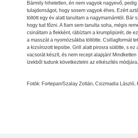
Bármily hihetetlen, én nem vagyok nagyevő, pedig 
tulajdonságot, hogy sosem vagyok éhes. Ezért azt
töltött egy év alatt tanultam a nagymamámtól. Bár 
hogy tud főzni. A fiam sem tanulta soha, mégis reme
csináltam a flekként, rábíztam a krumplipürét, de e
a masszát a nyomózsákba töltötte. Csillagformát t
a kizsírozott tepsibe. Grill alatt pirosra sütötte, s
vacsorát készít, és nem recept alapján! Mindketten
ízekből tudunk következtetni az elkészítés módjára
Fotók: Fortepan/Szalay Zoltán, Csizmadia László,