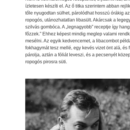
ízletesen készíti el. Az ő titka szerintem abban re
tőle nyugodtan sülhet, párolódhat hosszú órákig a
ropogós, utánozhatatlan libasült. Akárcsak a legeg
szilvás gombóca. A „legnagyobb” receptje így hang
főzzek.” Ehhez képest mindig meglep valami rendk
mesélni. Az egyik kedvencemet, a libacombot példá
fokhagymát tesz mellé, egy kevés vizet önt alá, és f
párolja, aztán a fóliát leveszi, és a pecsenyét kö
ropogós pirosra süti.