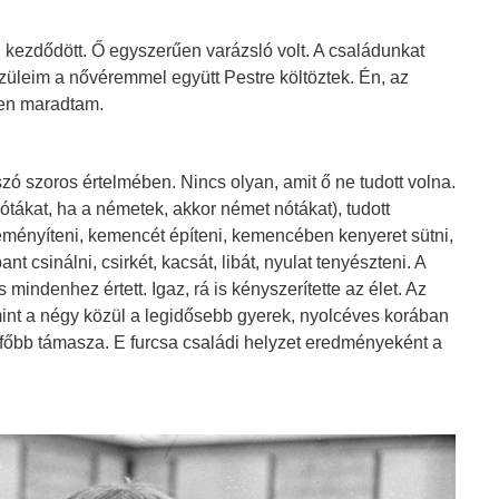
kezdődött. Ő egyszerűen varázsló volt. A családunkat
szüleim a nővéremmel együtt Pestre költöztek. Én, az
eten maradtam.
ó szoros értelmében. Nincs olyan, amit ő ne tudott volna.
nótákat, ha a németek, akkor német nótákat), tudott
keményíteni, kemencét építeni, kemencében kenyeret sütni,
nt csinálni, csirkét, kacsát, libát, nyulat tenyészteni. A
mindenhez értett. Igaz, rá is kényszerítette az élet. Az
mint a négy közül a legidősebb gyerek, nyolcéves korában
gfőbb támasza. E furcsa családi helyzet eredményeként a