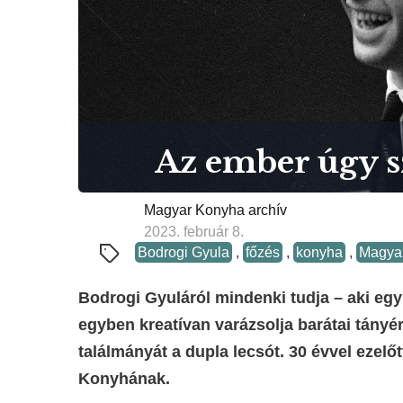
Az ember úgy sz
Magyar Konyha archív
2023. február 8.
Bodrogi Gyula
,
főzés
,
konyha
,
Magya
Bodrogi Gyuláról mindenki tudja – aki egy 
egyben kreatívan varázsolja barátai tányérj
találmányát a dupla lecsót. 30 évvel ezelőt
Konyhának.