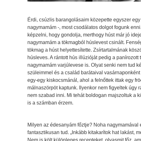
Érdi, csúzlis barangolásaim közepette egyszer egy t
nagymamám -, most csodálatos dolgot fogunk enni. 
képzelni, hogy gondolja, merthogy húst már jó ideje 
nagymamám a tökmagból húslevest csinált. Fensége
tökmag a húst helyettesítette. Zsírtartalmának kös
húsleves. A rántott hús illúzióját pedig a panírozott
nagymamám varjúlevese is. Olyat senki nem tud ké
szüleimmel és a család barátaival vasárnaponként
egy-egy kiskocsmánál, ahol a felnőttek ittak egy frö
málnaszörpöt kaptunk. Ilyenkor nem figyeltek úgy r
nem szabad inni. Mi tehát boldogan majszoltuk a kif
is a számban érzem.
Milyen az édesanyám főztje? Noha nagymamával el
fantasztikusan tud. „Inkább kitakarítok hat lakást, 
Nem is költ különleges recepteket, olyasmit főz, a