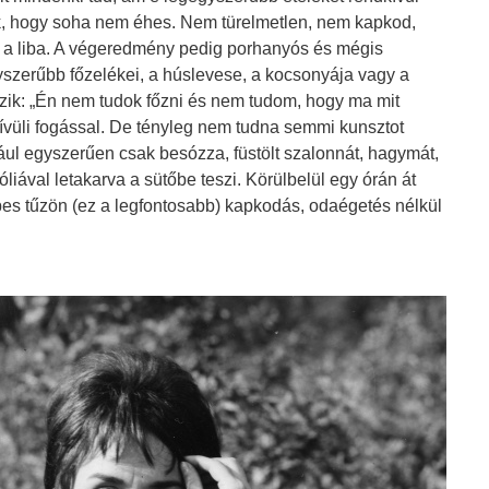
jlik, hogy soha nem éhes. Nem türelmetlen, nem kapkod,
z a liba. A végeredmény pedig porhanyós és mégis
yszerűbb főzelékei, a húslevese, a kocsonyája vagy a
zik: „Én nem tudok főzni és nem tudom, hogy ma mit
ívüli fogással. De tényleg nem tudna semmi kunsztot
ul egyszerűen csak besózza, füstölt szalonnát, hagymát,
óliával letakarva a sütőbe teszi. Körülbelül egy órán át
zepes tűzön (ez a legfontosabb) kapkodás, odaégetés nélkül