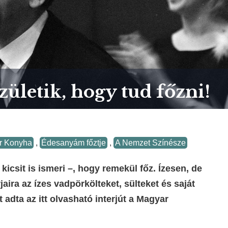
ületik, hogy tud főzni!
r Konyha
,
Édesanyám főztje
,
A Nemzet Színésze
kicsit is ismeri –, hogy remekül főz. Ízesen, de
aira az ízes vadpörkölteket, sülteket és saját
t adta az itt olvasható interjút a Magyar