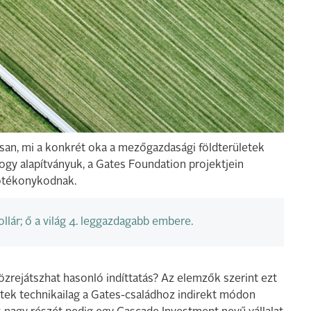
tosan, mi a konkrét oka a mezőgazdasági földterületek
hogy alapítványuk, a Gates Foundation projektjein
jótékonykodnak.
lár; ő a világ 4.
leggazdagabb
embere.
özrejátszhat hasonló indíttatás? Az elemzők szerint ezt
tek technikailag a Gates-családhoz indirekt módon