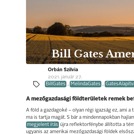
Bill Gates Ame
Orbán Szilvia
2021. január 27.
BillGates
,
MelindaGates
,
GatesAlapítv
A mezőgazdasági földterületek remek be
A föld a gazdagoké – olyan régi igazság ez, ami a
ma is tartja magát. S bár a mindennapokban hajla
megjelent írás
újra reflektorfénybe állította a t
ugyanis az amerikai mezőgazdasági földek elsős