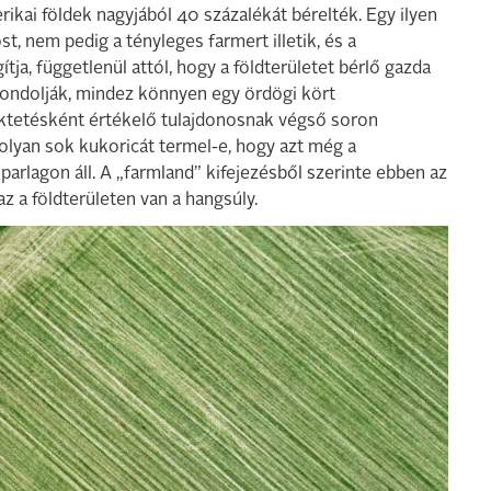
ikai földek nagyjából 40 százalékát bérelték. Egy ilyen
, nem pedig a tényleges farmert illetik, és a
tja, függetlenül attól, hogy a földterületet bérlő gazda
gondolják, mindez könnyen egy ördögi kört
ektetésként értékelő tulajdonosnak végső soron
 olyan sok kukoricát termel-e, hogy azt még a
parlagon áll. A „farmland” kifejezésből szerinte ebben az
z a földterületen van a hangsúly.