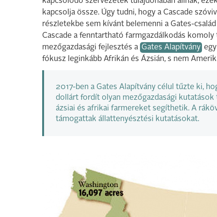
kapcsolódó szervezetek tulajdonában állnak, ezek
kapcsolja össze. Úgy tudni, hogy a Cascade szóvi
részletekbe sem kívánt belemenni a Gates-család t
Cascade a fenntartható farmgazdálkodás komoly
mezőgazdasági fejlesztés a
Gates Alapítvány
egyi
fókusz leginkább Afrikán és Ázsián, s nem Amerik
2017-ben a Gates Alapítvány célul tűzte ki, 
dollárt fordít olyan mezőgazdasági kutatások
ázsiai és afrikai farmereket segíthetik. A rák
támogattak állattenyésztési kutatásokat.