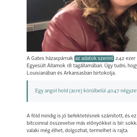
A Gates házaspárnak
az adatok szerint
242 ezer 
Egyesült Államok 18 tagállamában. Úgy tudni, hogy
Louisianában és Arkansasban birtokolja.
Egy angol hold (acre) körülbelül 4047 négyzet
A föld mindig is jó befektetésnek számított, és e
bitcoinnal összevetve más előnyökkel is bír: sok
valaki még élhet, dolgozhat, termelhet is rajta.