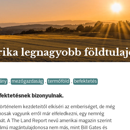
rika legnagyobb földtula
ány
,
mezőgazdaság
,
termőföld
,
befektetés
fektetésnek bizonyulnak.
 történelem kezdeteitől elkíséri az emberiséget, de még
mosak vagyunk erről már elfeledkezni, egy nemrég
émát. A The Land Report nevű amerikai magazin szerint
zámú magántulajdonosa nem más, mint Bill Gates és