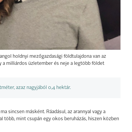
angol holdnyi mezőgazdasági földtulajdona van az
 a milliárdos üzletember és neje a legtöbb földet
méter, azaz nagyjából 0,4 hektár.
z ma sincsen másként. Ráadásul, az arannyal vagy a
kal több, mint csupán egy okos beruházás, hiszen közben