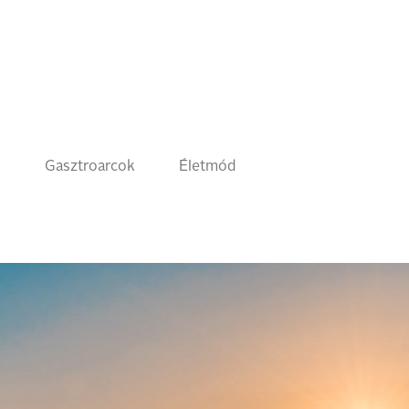
k
Gasztroarcok
Életmód