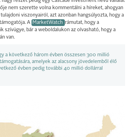
 nagy részét pedig egy Cascade Investment nevű vállalat
vője nem szerette volna kommentálni a híreket, ahogyan
ulajdoni viszonyairól, azt azonban hangsúlyozta, hogy a
 támogatója. A
MarketWatch
rámutat, hogy a
k szívügye, bár a weboldalukon az olvasható, hogy a
án van.
hogy a következő három évben összesen 300 millió
 támogatására, amelyek az alacsony jövedelemből élő
övetkező évben pedig további 40 millió dollárral