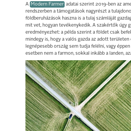
A
Modern Farmer
adatai szerint 2019-ben az amer
rendszerben a támogatások nagyrészt a tulajdonost
földberuházások haszna is a tulaj számláját gazdagí
mit vet, hogyan tevékenykedik. A szakértők úgy 
eredményezhet: a példa szerint a földet csak bef
mindegy is, hogy a valós gazda az adott területen
legnépesebb ország sem tudja felélni, vagy éppen 
esetben nem a farmon, sokkal inkább a landen, aza