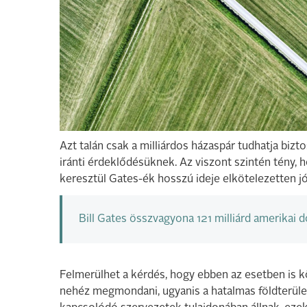
Azt talán csak a milliárdos házaspár tudhatja biz
iránti érdeklődésüknek. Az viszont szintén tény, 
keresztül Gates-ék hosszú ideje elkötelezetten 
Bill Gates összvagyona 121 milliárd amerikai dol
Felmerülhet a kérdés, hogy ebben az esetben is k
nehéz megmondani, ugyanis a hatalmas földterüle