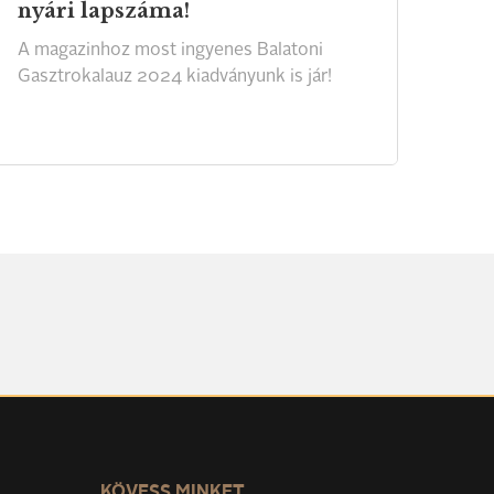
nyári lapszáma!
A
magazinhoz
most
ingyenes
Balatoni
Gasztrokalauz
2024
kiadványunk
is
jár!
KÖVESS MINKET