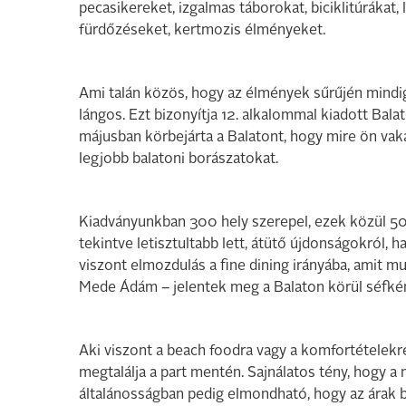
pecasikereket, izgalmas táborokat, biciklitúrákat,
fürdőzéseket, kertmozis élményeket.
Ami talán közös, hogy az élmények sűrűjén mindig
lángos. Ezt bizonyítja 12. alkalommal kiadott Ba
májusban körbejárta a Balatont, hogy mire ön vakác
legjobb balatoni borászatokat.
Kiadványunkban 300 hely szerepel, ezek közül 50 ú
tekintve letisztultabb lett, átütő újdonságokról,
viszont elmozdulás a fine dining irányába, amit mu
Mede Ádám – jelentek meg a Balaton körül séfként
Aki viszont a beach foodra vagy a komfortételekre
megtalálja a part mentén. Sajnálatos tény, hogy 
általánosságban pedig elmondható, hogy az árak 