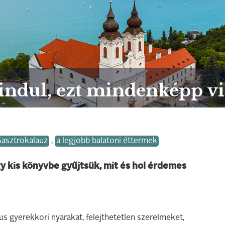
 indul, ezt mindenképp v
asztrokalauz
,
a legjobb balatoni éttermek
gy kis könyvbe gyűjtsük, mit és hol érdemes
 gyerekkori nyarakat, felejthetetlen szerelmeket,