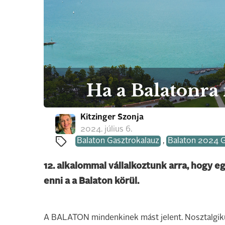
Ha a Balatonra
Kitzinger Szonja
2024. július 6.
Balaton Gasztrokalauz
,
Balaton 2024 G
12. alkalommal vállalkoztunk arra, hogy e
enni a a Balaton körül.
A BALATON mindenkinek mást jelent. Nosztalgikus