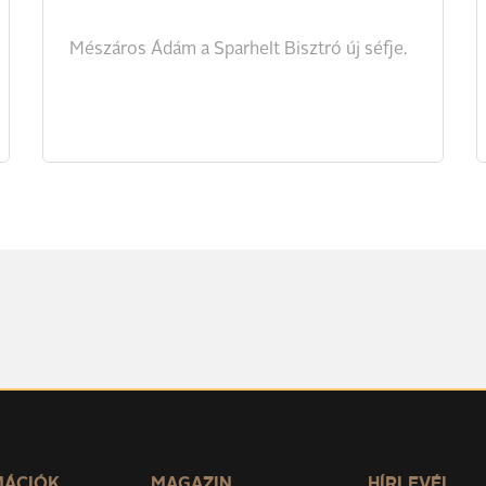
Mészáros
Ádám
a
Sparhelt
Bisztró
új
séfje.
MÁCIÓK
MAGAZIN
HÍRLEVÉL