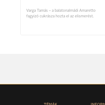
Varga
Tamás
–
a
balatonalmádi
Amaretto
fagyizó
cukrásza
hozta
el
az
elismerést.
TÉMÁK
INFOR