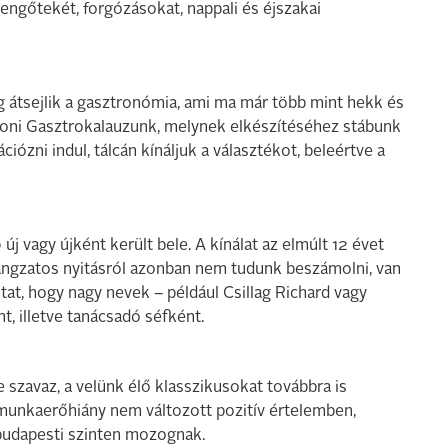
 lengőtekét, forgózásokat, nappali és éjszakai
 átsejlik a gasztronómia, ami ma már több mint hekk és
latoni Gasztrokalauzunk, melynek elkészítéséhez stábunk
iózni indul, tálcán kínáljuk a választékot, beleértve a
j vagy újként került bele. A kínálat az elmúlt 12 évet
 hangzatos nyitásról azonban nem tudunk beszámolni, van
tat, hogy nagy nevek – például Csillag Richard vagy
, illetve tanácsadó séfként.
 szavaz, a velünk élő klasszikusokat továbbra is
a munkaerőhiány nem változott pozitív értelemben,
budapesti szinten mozognak.