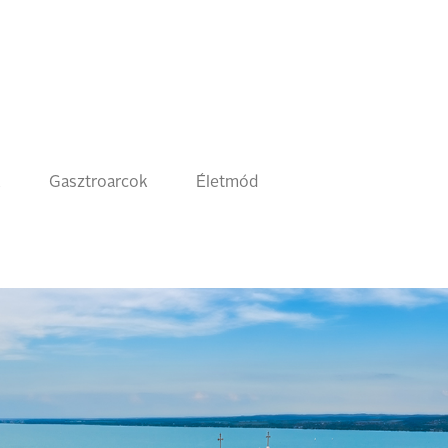
k
Gasztroarcok
Életmód