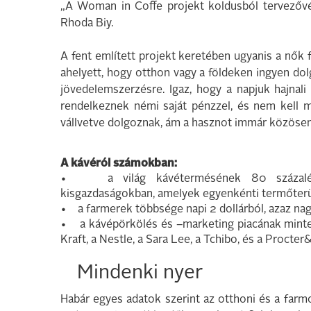
„A Woman in Coffe projekt koldusból tervezővé
Rhoda Biy.
A fent említett projekt keretében ugyanis a nők 
ahelyett, hogy otthon vagy a földeken ingyen do
jövedelemszerzésre. Igaz, hogy a napjuk hajnali 
rendelkeznek némi saját pénzzel, és nem kell m
vállvetve dolgoznak, ám a hasznot immár közösen a
A kávéról számokban:
• a világ kávétermésének 80 százalékát
kisgazdaságokban, amelyek egyenkénti termőterü
• a farmerek többsége napi 2 dollárból, azaz nagy
• a kávépörkölés és –marketing piacának mintegy 
Kraft, a Nestle, a Sara Lee, a Tchibo, és a Proct
Mindenki nyer
Habár egyes adatok szerint az otthoni és a farm