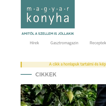
AMITŐL A SZELLEM IS JÓLLAKIK
Hírek
Gasztromagazin
Recepte
A cikk a honlapuk tartalmi és kép
CIKKEK