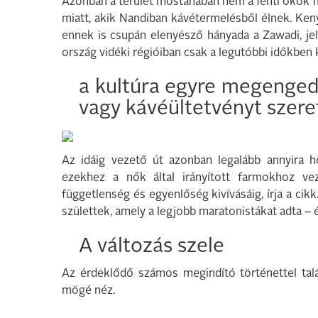
Azonban a terület mostanában nem a fenti okok 
miatt, akik Nandiban kávétermelésből élnek. Ken
ennek is csupán elenyésző hányada a Zawadi, je
ország vidéki régióiban csak a legutóbbi időkben 
a kultúra egyre megengedő
vagy kávéültetvényt szere
Az idáig vezető út azonban legalább annyira h
ezekhez a nők által irányított farmokhoz v
függetlenség és egyenlőség kivívásáig, írja a cik
születtek, amely a legjobb maratonistákat adta – 
A változás szele
Az érdeklődő számos megindító történettel talá
mögé néz.