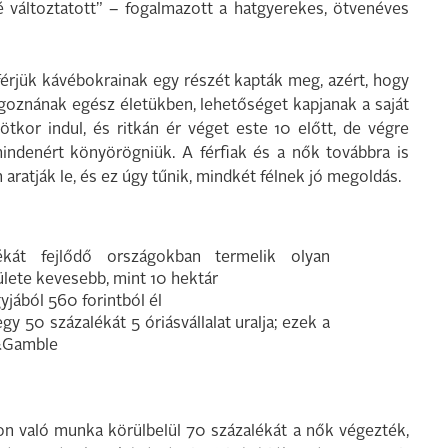
 változtatott” – fogalmazott a hatgyerekes, ötvenéves
férjük kávébokrainak egy részét kapták meg, azért, hogy
lgoznának egész életükben, lehetőséget kapjanak a saját
ötkor indul, és ritkán ér véget este 10 előtt, de végre
indenért könyörögniük. A férfiak és a nők továbbra is
ratják le, és ez úgy tűnik, mindkét félnek jó megoldás.
 fejlődő országokban termelik olyan
lete kevesebb, mint 10 hektár
jából 560 forintból él
50 százalékát 5 óriásvállalat uralja; ezek a
er&Gamble
on való munka körülbelül 70 százalékát a nők végezték,