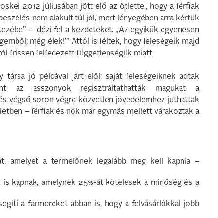
skei 2012 júliusában jött elő az ötlettel, hogy a férfiak
eszélés nem alakult túl jól, mert lényegében arra kértük
kezébe” – idézi fel a kezdeteket. „Az egyikük egyenesen
gemből; még élek!’” Attól is féltek, hogy feleségeik majd
ól frissen felfedezett függetlenségük miatt.
 társa jó példával járt elől: saját feleségeiknek adtak
nt az asszonyok regisztráltathatták magukat a
 és végső soron végre közvetlen jövedelemhez juthattak
letben – férfiak és nők már egymás mellett várakoztak a
 amelyet a termelőnek legalább meg kell kapnia –
is kapnak, amelynek 25%-át kötelesek a minőség és a
segíti a farmereket abban is, hogy a felvásárlókkal jobb