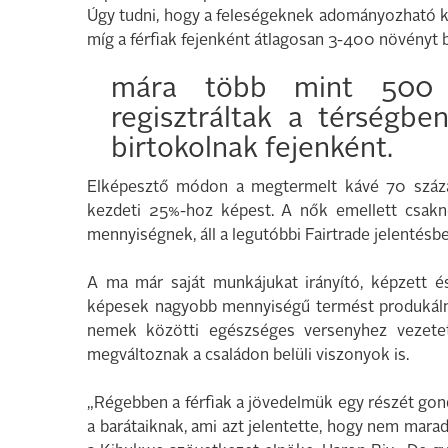
Úgy tudni, hogy a feleségeknek adományozható ká
míg a férfiak fejenként átlagosan 3-400 növényt b
mára több mint 500 k
regisztráltak a térségbe
birtokolnak fejenként.
Elképesztő módon a megtermelt kávé 70 száz
kezdeti 25%-hoz képest. A nők emellett csakn
mennyiségnek, áll a legutóbbi Fairtrade jelentésbe
A ma már saját munkájukat irányító, képzett 
képesek nagyobb mennyiségű termést produkálni,
nemek közötti egészséges versenyhez vezetet
megváltoznak a családon belüli viszonyok is.
„Régebben a férfiak a jövedelmük egy részét gon
a barátaiknak, ami azt jelentette, hogy nem marad