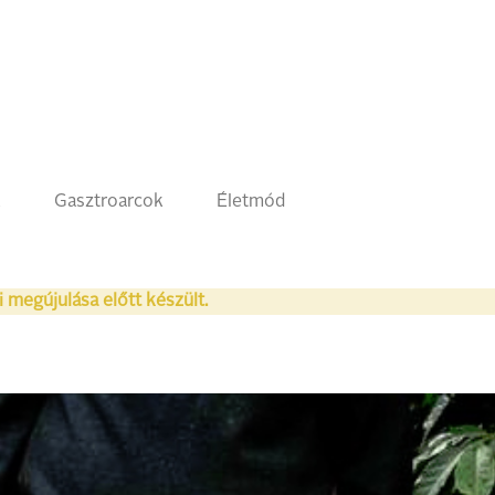
k
Gasztroarcok
Életmód
i megújulása előtt készült.