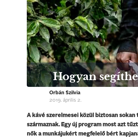
Hogyan segíthe
Orbán Szilvia
2019. április 2.
A kávé szerelmesei közül biztosan sokan 
származnak. Egy új program most azt tűzte
nők a munkájukért megfelelő bért kapjan