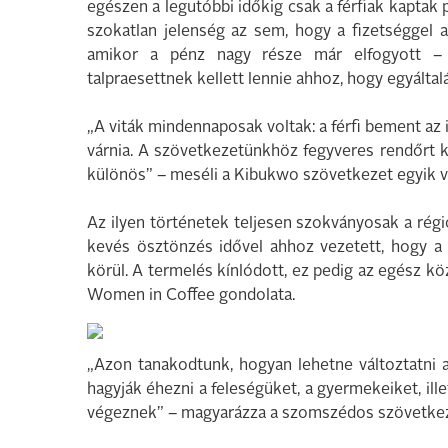
egészen a legutóbbi időkig csak a férfiak kaptak p
szokatlan jelenség az sem, hogy a fizetséggel a 
amikor a pénz nagy része már elfogyott –
talpraesettnek kellett lennie ahhoz, hogy egyálta
„A viták mindennaposak voltak: a férfi bement az i
várnia. A szövetkezetünkhöz fegyveres rendőrt 
különös” – meséli a Kibukwo szövetkezet egyik v
Az ilyen történetek teljesen szokványosak a ré
kevés ösztönzés idővel ahhoz vezetett, hogy a
körül. A termelés kínlódott, ez pedig az egész köz
Women in Coffee gondolata.
„Azon tanakodtunk, hogyan lehetne változtatni 
hagyják éhezni a feleségüket, a gyermekeiket, il
végeznek” – magyarázza a szomszédos szövetkeze