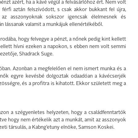
énzt azért, ha a kávé végül a felvásárlóhoz ért. Nem volt
férfi aztán felszívódott, s csak akkor bukkant fel újra,
 az asszonyoknak sokszor igencsak élelmesnek és
lán lássanak valamit a munkájuk ellenértékéből.
rodába, hogy felvegye a pénzt, a nőnek pedig kint kellett
kellett hívni ezeken a napokon, s ebben nem volt semmi
ezetője, Shadrack Suge.
gióban. Azonban a megfelelően el nem ismert munka és a
 nők egyre kevésbé dolgoztak odaadóan a kávécserjék
össégre, és a profitra is kihatott. Ekkor született meg a
azon a szégyenletes helyzeten, hogy a családfenntartók
letve hogy nem értékelik azt a munkát, amit az asszonyok
ti társulás, a Kabng’etuny elnöke, Samson Koskei.