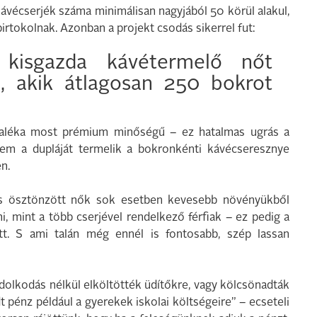
vécserjék száma minimálisan nagyjából 50 körül alakul,
irtokolnak. Azonban a projekt csodás sikerrel fut:
isgazda kávétermelő nőt
n, akik átlagosan 250 bokrot
aléka most prémium minőségű – ez hatalmas ugrás a
em a dupláját termelik a bokronkénti kávécseresznye
n.
és ösztönzött nők sok esetben kevesebb növényükből
 mint a több cserjével rendelkező férfiak – ez pedig a
t. S ami talán még ennél is fontosabb, szép lassan
dolkodás nélkül elköltötték üdítőkre, vagy kölcsönadták
t pénz például a gyerekek iskolai költségeire” – ecseteli