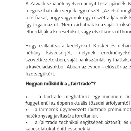
A Zawadi szuahéli nyelven annyit tesz: ajándék. Ko
megoszthatnák cserjéik egy részét. „Az első megb
a férfiakat, hogy vagyonuk egy részét adják nők 
így fogalmazott: ’Nem zárhatnak ki a saját öröksé
elherdálják a keresetüket, vagy elszöknek otthonr
Hogy csillapítsa a kedélyeket, Koskei és néhány
néhány kávécserjét, melynek eredményeké
szövetkezetekben, saját bankszámlát nyithattak,
a kávéeladásokból. Abban az évben – először az é
fizetségükért.
Hogyan működik a „fairtrade”?
• a fairtrade meghatároz egy minimum árat,
függetlenül az éppen aktuális tőzsdei árfolyamtól
• a farmerek úgynevezett fairtrade prémiumot 
hatékonyság javítására fordítaniuk
• a fairtrade technikai segítséget biztosít, és 
kapcsolatokat építhessenek ki