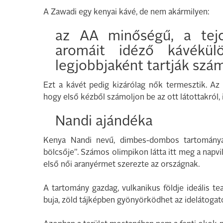
A Zawadi egy kenyai kávé, de nem akármilyen:
az AA minőségű, a tejc
aromáit idéző kávékül
legjobbjaként tartják szá
Ezt a kávét pedig kizárólag nők termesztik. A
hogy első kézből számoljon be az ott látottakról, il
Nandi ajándéka
Kenya Nandi nevű, dimbes-dombos tartománya
bölcsője”. Számos olimpikon látta itt meg a napvi
első női aranyérmet szerezte az országnak.
A tartomány gazdag, vulkanikus földje ideális te
buja, zöld tájképben gyönyörködhet az idelátogat