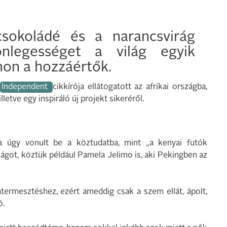
sokoládé és a narancsvirág
önlegességet a világ egyik
mon a hozzáértők.
z
Independent
cikkírója ellátogatott az afrikai országba,
letve egy inspiráló új projekt sikeréről.
 úgy vonult be a köztudatba, mint „a kenyai futók
lágot, köztük például Pamela Jelimo is, aki Pekingben az
atermesztéshez, ezért ameddig csak a szem ellát, ápolt,
ó.