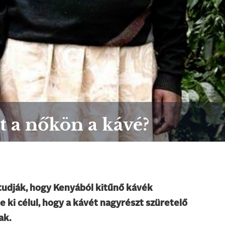
t a nőkön a kávé?
tudják, hogy Kenyából kitűnő kávék
 ki célul, hogy a kávét nagyrészt szüretelő
ak.