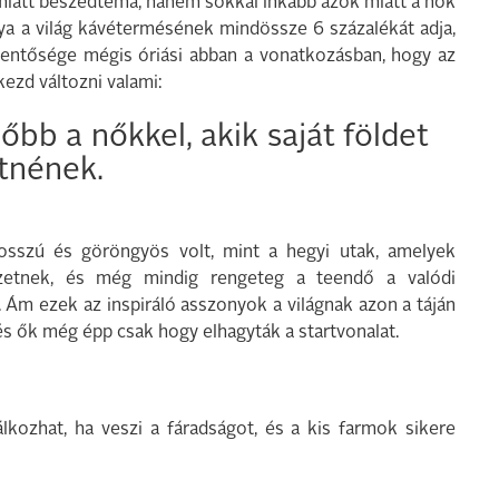
miatt beszédtéma, hanem sokkal inkább azok miatt a nők
ya a világ kávétermésének mindössze 6 százalékát adja,
lentősége mégis óriási abban a vonatkozásban, hogy az
kezd változni valami:
bb a nőkkel, akik saját földet
tnének.
osszú és göröngyös volt, mint a hegyi utak, amelyek
ezetnek, és még mindig rengeteg a teendő a valódi
k. Ám ezek az inspiráló asszonyok a világnak azon a táján
és ők még épp csak hogy elhagyták a startvonalat.
lkozhat, ha veszi a fáradságot, és a kis farmok sikere