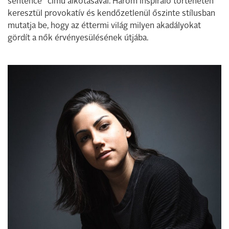
sentence” című alkotásával. Három inspiráló történeten
keresztül provokatív és kendőzetlenül őszinte stílusban
mutatja be, hogy az éttermi világ milyen akadályokat
gördít a nők érvényesülésének útjába.