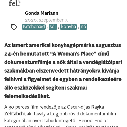
fel?
Gonda Mariann
2020. szeptember 7.
Kitchenaid
,
séf
,
konyha
,
nő
Az ismert amerikai konyhagépmárka augusztus
24-én bemutatott “A Woman’s Place” című
dokumentumfilmje a nők által a vendéglátóipari
szakmákban elszenvedett hátrányokra kívánja
felhívni a figyelmet és egyben a rendelkezésére
álló eszközökkel segíteni szakmai
felemelkedésüket.
A 30 perces film rendezője az Oscar-díjas
Rayka
Zehtabchi
, aki tavaly a Legjobb rövid dokumentumfilm
kategóriában nyert tabudöntögető “Period. End of