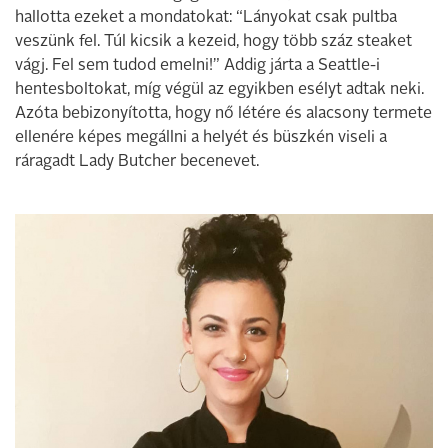
hallotta ezeket a mondatokat: “Lányokat csak pultba
veszünk fel. Túl kicsik a kezeid, hogy több száz steaket
vágj. Fel sem tudod emelni!” Addig járta a Seattle-i
hentesboltokat, míg végül az egyikben esélyt adtak neki.
Azóta bebizonyította, hogy nő létére és alacsony termete
ellenére képes megállni a helyét és büszkén viseli a
ráragadt Lady Butcher becenevet.