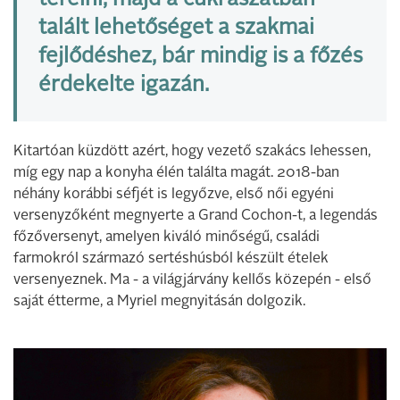
terelni, majd a cukrászatban
talált lehetőséget a szakmai
fejlődéshez, bár mindig is a főzés
érdekelte igazán.
Kitartóan küzdött azért, hogy vezető szakács lehessen,
míg egy nap a konyha élén találta magát. 2018-ban
néhány korábbi séfjét is legyőzve, első női egyéni
versenyzőként megnyerte a Grand Cochon-t, a legendás
főzőversenyt, amelyen kiváló minőségű, családi
farmokról származó sertéshúsból készült ételek
versenyeznek. Ma - a világjárvány kellős közepén - első
saját étterme, a Myriel megnyitásán dolgozik.