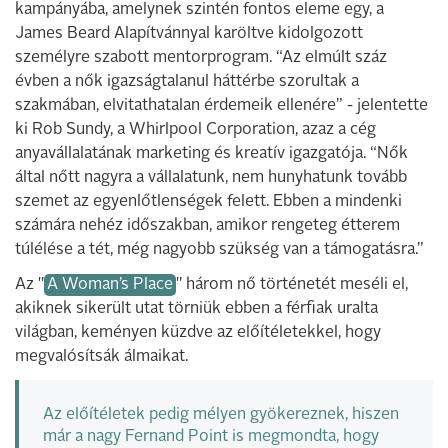
kampányába, amelynek szintén fontos eleme egy, a
James Beard Alapítvánnyal karöltve kidolgozott
személyre szabott mentorprogram. “Az elmúlt száz
évben a nők igazságtalanul háttérbe szorultak a
szakmában, elvitathatalan érdemeik ellenére” - jelentette
ki Rob Sundy, a Whirlpool Corporation, azaz a cég
anyavállalatának marketing és kreatív igazgatója. “Nők
által nőtt nagyra a vállalatunk, nem hunyhatunk tovább
szemet az egyenlőtlenségek felett. Ebben a mindenki
számára nehéz időszakban, amikor rengeteg étterem
túlélése a tét, még nagyobb szükség van a támogatásra.”
Az "
A Woman’s Place
" három nő történetét meséli el,
akiknek sikerült utat törniük ebben a férfiak uralta
világban, keményen küzdve az előítéletekkel, hogy
megvalósítsák álmaikat.
Az előítéletek pedig mélyen gyökereznek, hiszen
már a nagy Fernand Point is megmondta, hogy