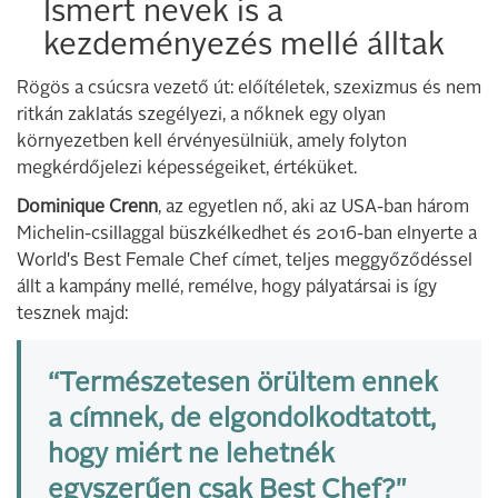
Ismert nevek is a
kezdeményezés mellé álltak
Rögös a csúcsra vezető út: előítéletek, szexizmus és nem
ritkán zaklatás szegélyezi, a nőknek egy olyan
környezetben kell érvényesülniük, amely folyton
megkérdőjelezi képességeiket, értéküket.
Dominique Crenn
, az egyetlen nő, aki az USA-ban három
Michelin-csillaggal büszkélkedhet és 2016-ban elnyerte a
World's Best Female Chef címet, teljes meggyőződéssel
állt a kampány mellé, remélve, hogy pályatársai is így
tesznek majd:
“Természetesen örültem ennek
a címnek, de elgondolkodtatott,
hogy miért ne lehetnék
egyszerűen csak Best Chef?"