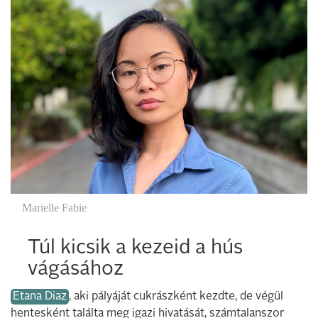
Marielle Fabie
Túl kicsik a kezeid a hús
vágásához
Etana Diaz
, aki pályáját cukrászként kezdte, de végül
hentesként találta meg igazi hivatását, számtalanszor