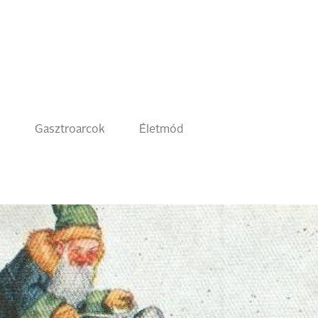
k
Gasztroarcok
Életmód