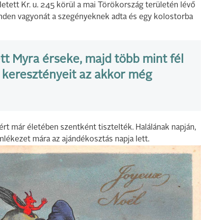
ett Kr. u. 245 körül a mai Törökország területén lévő
inden vagyonát a szegényeknek adta és egy kolostorba
t Myra érseke, majd több mint fél
 keresztényeit az akkor még
rt már életében szentként tisztelték. Halálának napján,
lékezet mára az ajándékosztás napja lett.