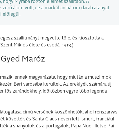
, hogy Myrába rögtön élelmet szállítson. A
yszerű álom volt, de a markában három darab aranyat
 előlegül.
 egész szállítmányt megvette tőle, és kiosztotta a
zent Miklós élete és csodái 1913.)
s Gyed Maróz
rmazik, ennek magyarázata, hogy miután a muszlimok
k kezén Bari városába kerültek. Az ereklyék számára új
lentős zarándokhely. Időközben egyre több legenda
 látogatása című versének köszönhetők, ahol rénszarvas
ét követték és Santa Claus néven lett ismert, franciául
ték a spanyolok és a portugálok, Papa Noe, illetve Pai