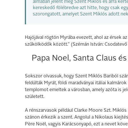
álmában jelent meg Szent Miklós és arra kérte
kereskedő fölébredve azt hitte, hogy csak eg
szorongatott, amelyet Szent Miklós adott neki
Hajójával rögtön Myrába evezett, ahol az érsek az
szűkölködők között.” (Szémán István: Csodatevő S
Papa Noel, Santa Claus é
Sokszor olvassuk, hogy Szent Miklós Bariból szá
feldúlták Myrát, földi maradványai itáliai kalmáro
templomot emeltek a városban, amely azóta is je
született.
A rénszarvasok például Clarke Moore Szt. Miklós
szánon érkezik a szent. Angolul a Nikolaus kiejtés
Père Noël, vagyis Karácsonyapó, ezt a nevet követ