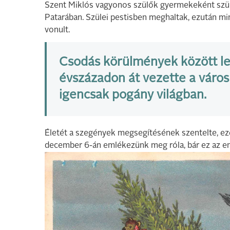
Szent Miklós vagyonos szülők gyermekeként szület
Patarában. Szülei pestisben meghaltak, ezután m
vonult.
Csodás körülmények között let
évszázadon át vezette a város
igencsak pogány világban.
Életét a szegények megsegítésének szentelte, ezé
december 6-án emlékezünk meg róla, bár ez az em