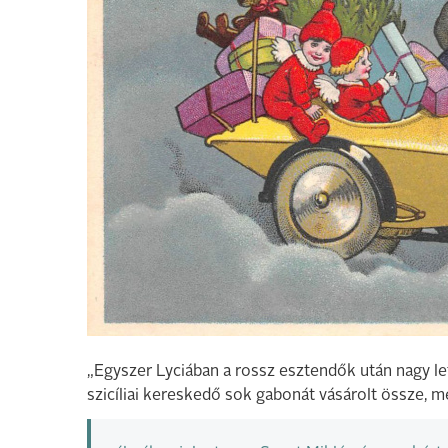
„Egyszer Lyciában a rossz esztendők után nagy let
szicíliai kereskedő sok gabonát vásárolt össze, m