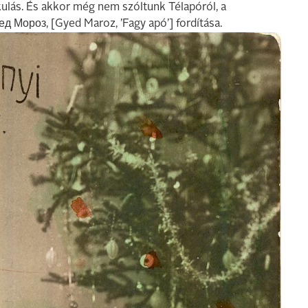
ulás. És akkor még nem szóltunk Télapóról, a
ед Мороз, [Gyed Maroz, ’Fagy apó’] fordítása.