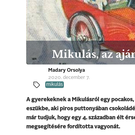
Mikulás, az ajá
Madary Orsolya
2020. december 7.
mikulás
A gyerekeknek a Mikulásról egy pocakos, id
eszükbe, aki piros puttonyában csokoládé
már tudjuk, hogy egy 4. században élt érs
megsegítésére fordította vagyonát.