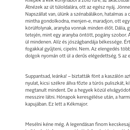
Kilépek a kék konyhából a zöld fűre, az akácosban
Átnézek az út túloldalára, ott az egész nyáj. Jön
Napszállat van, ülünk a szénabálákon, hatalmas a 
mintha gondolkodna, menjen-e, maradjon, ott egy
körülfolynak, aranyba vonnak minden élőt. Dália, 
tetején, mint egy aranyba öntött, pogány szobor.
ül mindenen. Alíz és jószágbandája békessége. Ér
fogakkal gyűjteni, cipelni. Nem. Az elengedés töb
dolgok nyomán ott ül a derűs elégedettség. S az 
Suppantsad, leánka! – biztatták fönt a kaszálón azt
nyulat, kicsi székre állva főzte a túrós puliszkát,
megtanult mindent. De a hegyek közül elvágyódott
messzire látni. Hónapok keresgélése után, a harmi
kapujában. Ez lett a Kékmajor.
Mesélni kéne még. A legendásan finom kecskesajt