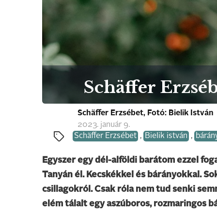
Schäffer Erzsé
Schäffer Erzsébet, Fotó: Bielik István
2023. január 9.
Schäffer Erzsébet
,
Bielik istván
,
bárán
Egyszer egy dél-alföldi barátom ezzel fog
Tanyán él. Kecskékkel és bárányokkal. Soka
csillagokról. Csak róla nem tud senki semm
elém tálalt egy aszúboros, rozmaringos b