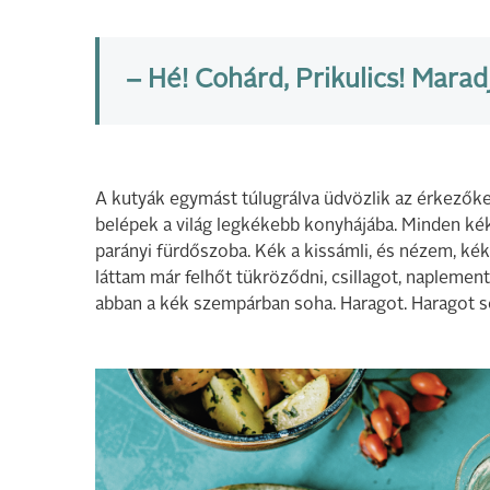
– Hé! Cohárd, Prikulics! Marad
A kutyák egymást túlugrálva üdvözlik az érkezőket.
belépek a világ legkékebb konyhájába. Minden kék. A
parányi fürdőszoba. Kék a kissámli, és nézem, ké
láttam már felhőt tükröződni, csillagot, naplemen
abban a kék szempárban soha. Haragot. Haragot s