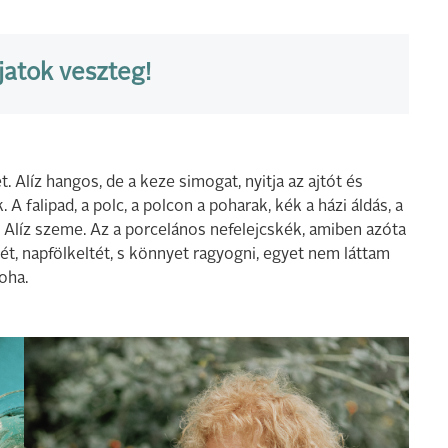
jatok veszteg!
 Alíz hangos, de a keze simogat, nyitja az ajtót és
 falipad, a polc, a polcon a poharak, kék a házi áldás, a
k Alíz szeme. Az a porcelános nefelejcskék, amiben azóta
tét, napfölkeltét, s könnyet ragyogni, egyet nem láttam
oha.