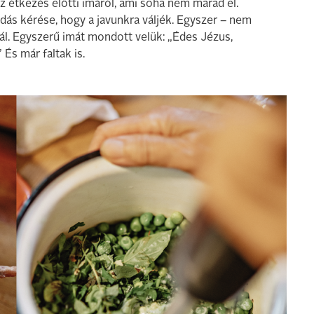
Az étkezés előtti imáról, ami soha nem marad el.
ldás kérése, hogy a javunkra váljék. Egyszer – nem
nál. Egyszerű imát mondott velük: „Édes Jézus,
 És már faltak is.