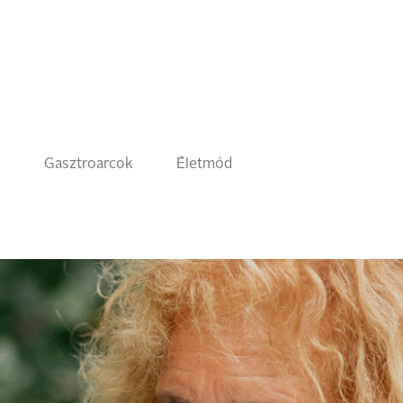
k
Gasztroarcok
Életmód