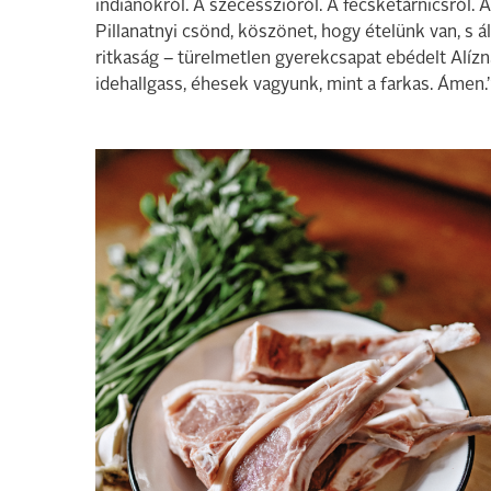
indiánokról. A szecesszióról. A fecsketárnicsról. 
Pillanatnyi csönd, köszönet, hogy ételünk van, s á
ritkaság – türelmetlen gyerekcsapat ebédelt Alíz
idehallgass, éhesek vagyunk, mint a farkas. Ámen.”