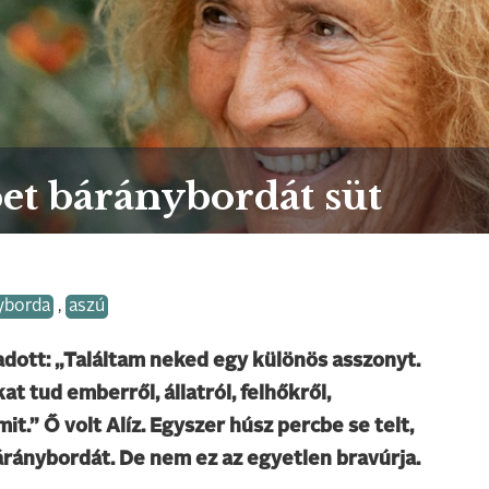
bet báránybordát süt
yborda
,
aszú
adott: „Találtam neked egy különös asszonyt.
t tud emberről, állatról, felhőkről,
it.” Ő volt Alíz. Egyszer húsz percbe se telt,
áránybordát. De nem ez az egyetlen bravúrja.