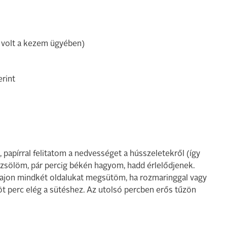
t volt a kezem ügyében)
rint
 papírral felitatom a nedvességet a hússzeletekről (így
örzsölöm, pár percig békén hagyom, hadd érlelődjenek.
i vajon mindkét oldalukat megsütöm, ha rozmaringgal vagy
t perc elég a sütéshez. Az utolsó percben erős tűzön