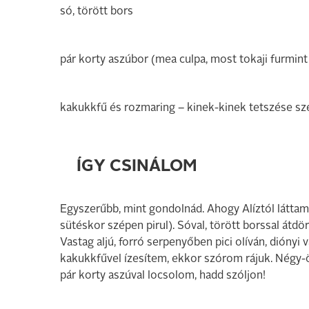
só, törött bors
pár korty aszúbor (mea culpa, most tokaji furmin
kakukkfű és rozmaring – kinek-kinek tetszése sze
ÍGY CSINÁLOM
Egyszerűbb, mint gondolnád. Ahogy Alíztól láttam,
sütéskor szépen pirul). Sóval, törött borssal átd
Vastag aljú, forró serpenyőben pici olíván, dióny
kakukkfűvel ízesítem, ekkor szórom rájuk. Négy-ö
pár korty aszúval locsolom, hadd szóljon!