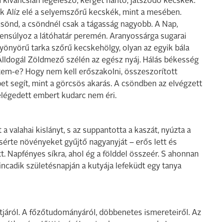
 kíváncsian legelésző, kérget hántó, játszódó kecskék.
nek Alíz elé a selyemszőrű kecskék, mint a mesében.
csönd, a csöndnél csak a tágasság nagyobb. A Nap,
ensúlyoz a látóhatár peremén. Aranyossárga sugarai
gyönyörű tarka szőrű kecskehölgy, olyan az egyik bála
 Álldogál Zöldmező szélén az egész nyáj. Hálás békesség
tem-e? Hogy nem kell erőszakolni, összeszorított
bet segít, mint a görcsös akarás. A csöndben az elvégzett
elégedett embert kudarc nem éri.
 a valahai kislányt, s az suppantotta a kaszát, nyúzta a
 kísérte növényeket gyűjtő nagyanyját – erős lett és
. Napfényes síkra, ahol ég a földdel összeér. S ahonnan
ncadik születésnapján a kutyája lefeküdt egy tanya
járól. A főzőtudományáról, döbbenetes ismereteiről. Az