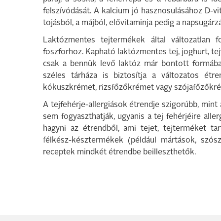
felszívódását. A kalcium jó hasznosulásához D-v
tojásból, a májból, elővitaminja pedig a napsugár
Laktózmentes tejtermékek által változatlan f
foszforhoz. Kapható laktózmentes tej, joghurt, tej
csak a bennük levő laktóz már bontott formába
széles tárháza is biztosítja a változatos étre
kókuszkrémet, rizsfőzőkrémet vagy szójafőzőkréme
A tejfehérje-allergiások étrendje szigorúbb, mi
sem fogyaszthatják, ugyanis a tej fehérjéire all
hagyni az étrendből, ami tejet, tejterméket ta
félkész-késztermékek (például mártások, szós
receptek mindkét étrendbe beilleszthetők.