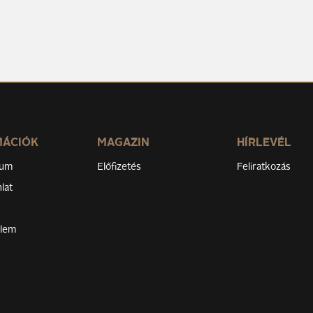
MÁCIÓK
MAGAZIN
HÍRLEVÉL
zum
Előfizetés
Feliratkozás
lat
elem