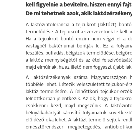
kell figyelnie a bevitelre, hiszen ennyi fa
De mi tehetnek azok, akik laktózérzéken
A laktózintolerancia a tejcukrot (laktózt) bont
termelődése. A tejcukrot a szervezetnek le kell b
Ha a tejcukrot bontó enzim nem végzi el a dol
vastagbél baktériumai bontják le. Ez a folyama
feszülés, puffadás, bélgázok termelődése, bélgö
a laktóz mennyiségétől és az étel felszívódását
majd elmúlnak, ha az illető nem fogyaszt újabb lak
A laktózérzékenyek száma Magyarországon ho
többféle lehet. Létezik veleszületett tejcukor-
laktáz termelésére. A felnőttkori tejcukor-érz
felnőttkorban jelentkezik. Az ok, hogy a tejcukr
csökkenni kezd, majd megszűnik. A laktózinto
bélnyálkahártyát károsító folyamatok következt
előidéző oka lehet. A laktázt termelő sejtek rend
emésztőrendszeri megbetegedés, antiobiotikum