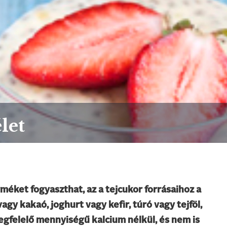
let
méket fogyaszthat, az a tejcukor forrásaihoz a
agy kakaó, joghurt vagy kefir, túró vagy tejföl,
gfelelő mennyiségű kalcium nélkül, és nem is