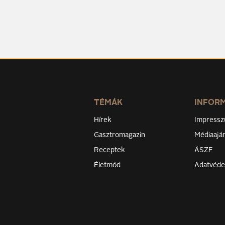
TÉMÁK
INFOR
Hírek
Impress
Gasztromagazin
Médiaaján
Receptek
ÁSZF
Életmód
Adatvéd