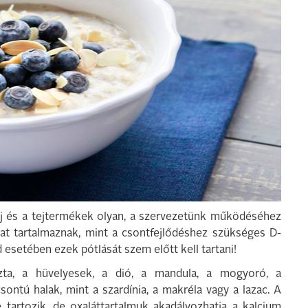
 tej és a tejtermékek olyan, a szervezetünk működéséhez
at tartalmaznak, mint a csontfejlődéshez szükséges D-
 esetében ezek pótlását szem előtt kell tartani!
zta, a hüvelyesek, a dió, a mandula, a mogyoró, a
sontú halak, mint a szardínia, a makréla vagy a lazac. A
e tartozik, de oxaláttartalmuk akadályozhatja a kalcium