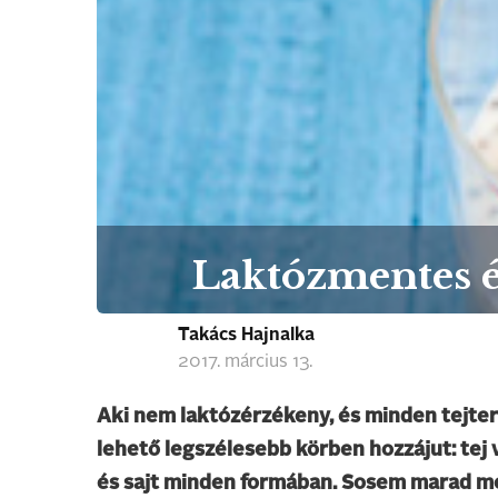
Laktózmentes é
Takács Hajnalka
2017. március 13.
Aki nem laktózérzékeny, és minden tejter
lehető legszélesebb körben hozzájut: tej v
és sajt minden formában. Sosem marad me