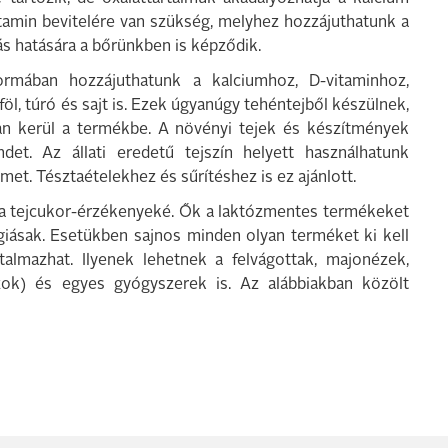
itamin bevitelére van szükség, melyhez hozzájuthatunk a
zás hatására a bőrünkben is képződik.
ormában hozzájuthatunk a kalciumhoz, D-vitaminhoz,
föl, túró és sajt is. Ezek úgyanúgy tehéntejből készülnek,
n kerül a termékbe. A növényi tejek és készítmények
ndet. Az állati eredetű tejszín helyett használhatunk
t. Tésztaételekhez és sűrítéshez is ez ajánlott.
nt a tejcukor-érzékenyeké. Ők a laktózmentes termékeket
ergiásak. Esetükben sajnos minden olyan terméket ki kell
rtalmazhat. Ilyenek lehetnek a felvágottak, majonézek,
zok) és egyes gyógyszerek is. Az alábbiakban közölt