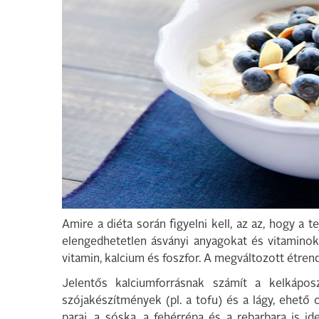
Amire a diéta során figyelni kell, az az, hogy a
elengedhetetlen ásványi anyagokat és vitaminok
vitamin, kalcium és foszfor. A megváltozott étrend
Jelentős kalciumforrásnak számít a kelkápos
szójakészítmények (pl. a tofu) és a lágy, ehető c
paraj, a sóska, a fehérrépa és a rebarbara is id