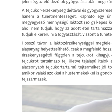
jelenség, az előidéző ok gyógyulása után megszű
A tejcukor-érzékenység diétával és gyógyszeresen
hanem a tünetmentességet. Kapható egy ún. L
megyegyező mennyiségű laktózt (10 g) képes kö
ahol nem tudjuk, hogy az adott étel tartalmaz
tudjuk elkererülni a fogyasztását, viszont a tüne
Hosszú távon a laktózérzékenységgel megfelelő
alapanyag helyettesíthető, csak a megfelelő hoz
érzékenységétől függően a tejcukrot kihagyju
tejcukrot tartalmazó tej, illetve tejalapú italo
alacsonyabb tejcukortartalmú tejterméket jól to
amikor valaki azokkal a hústermékekkel is gondb
tejszármazék.