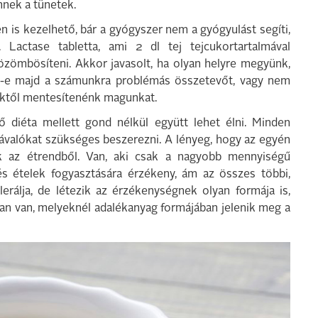
nnek a tünetek.
 is kezelhető, bár a gyógyszer nem a gyógyulást segíti,
actase tabletta, ami 2 dl tej tejcukortartalmával
zömbösíteni. Akkor javasolt, ha olyan helyre megyünk,
za-e majd a számunkra problémás összetevőt, vagy nem
tektől mentesítenénk magunkat.
 diéta mellett gond nélkül együtt lehet élni. Minden
závalókat szükséges beszerezni. A lényeg, hogy az egyén
k az étrendből. Van, aki csak a nagyobb mennyiségű
k és ételek fogyasztására érzékeny, ám az összes többi,
lerálja, de létezik az érzékenységnek olyan formája is,
an van, melyeknél adalékanyag formájában jelenik meg a