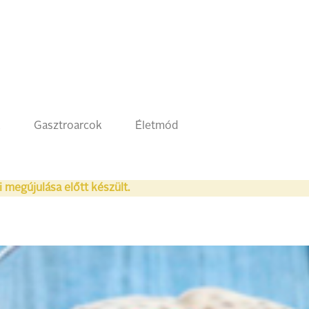
k
Gasztroarcok
Életmód
i megújulása előtt készült.