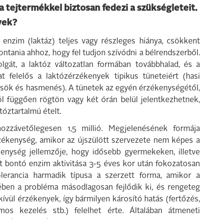
jta tejtermékkel biztosan fedezi a szükségleteit.
yek?
ó enzim (laktáz) teljes vagy részleges hiánya, csökkent
ontania ahhoz, hogy fel tudjon szívódni a bélrendszerből.
gát, a laktóz változatlan formában továbbhalad, és a
t felelős a laktózérzékenyek tipikus tüneteiért (hasi
rcsök és hasmenés). A tünetek az egyén érzékenységétől,
ól függően rögtön vagy két órán belül jelentkezhetnek,
tóztartalmú ételt.
zzávetőlegesen 1,5 millió. Megjelenésének formája
érzékenység, amikor az újszülött szervezete nem képes a
ékenység jellemzője, hogy idősebb gyermekeken, illetve
ot bontó enzim aktivitása 3-5 éves kor után fokozatosan
lerancia harmadik típusa a szerzett forma, amikor a
ében a probléma másodlagosan fejlődik ki, és rengeteg
kívül érzékenyek, így bármilyen károsító hatás (fertőzés,
os kezelés stb.) felelhet érte. Általában átmeneti