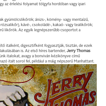
gy az érlelési folyamat tölgyfa hordóban vagy ipari
nak gyümölcslikőrök; ánizs-, kömény- vagy mentaízű,
a rózsalikőr), kávé-, csokoládé-, kakaó- vagy tealikőrök;
ű likőrök. Az egyik legnépszerűbb csoportot a
ő italként, digesztifként fogyasztják, tisztán, de ezek
lakulásában is. Az első híres bartender,
Jerry Thomas
nk italokat, avagy a bonviván kézikönyve című
azó italt sorol fel, például a máig népszerű Manhattant.