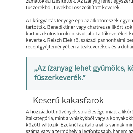
zamatokkal ízesítettek. Az ízanyag lehet egysze
fűszerekből, füvekből összeállított keverék.
A likőrgyártás lényege épp az alkotórészek egyens
tartották. Benediktiner vagy chartreuse likőrt sok
kartauzi kolostorokon kívül, ahol a fűkeveréket k
kevertek. Reisch Elek 18. századi pannonhalmi be
receptgyűjteményében a teakeverékek és a dohány
„Az ízanyag lehet gyümölcs, 
fűszerkeverék.”
Keserű kakasfarok
A hozzáadott növények sokfélesége miatt a likőr
italkategória, mint a whiskykből vagy a konyakokb
között változik. Ezeknél az italoknál is vannak mi
száma vagy a termőhely a legfontosabb, hanem az 