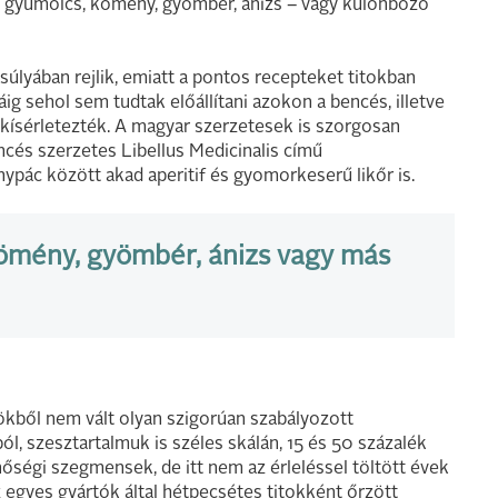
rű gyümölcs, kömény, gyömbér, ánizs – vagy különböző
úlyában rejlik, emiatt a pontos recepteket titokban
áig sehol sem tudtak előállítani azokon a bencés, illetve
ikísérletezték. A magyar szerzetesek is szorgosan
ncés szerzetes Libellus Medicinalis című
pác között akad aperitif és gyomorkeserű likőr is.
kömény, gyömbér, ánizs vagy más
ökből nem vált olyan szigorúan szabályozott
ól, szesztartalmuk is széles skálán, 15 és 50 százalék
nőségi szegmensek, de itt nem az érleléssel töltött évek
egyes gyártók által hétpecsétes titokként őrzött