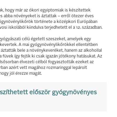
k, hogy már az ókori egyiptomiak is készítettek
s abba növényeket is áztattak – erről ötezer éves
yógynövénylikőrök története a középkori Európában
osi iskolából kiindulva terjedhetett el a 12. században.
 gyógyászati célú égetett szeszeket, amelyek egy
kevertek. A mai gyógynövénylikőrökkel ellentétben
áztatták bele a növénykeveréket, hanem az alkohollal
a füvek így fejtik ki csak igazán jótékony hatásukat. Az
lsősorban élvezeti célból fogyasztották ezeket az
orban azért vett magához rozmaringgal lepárolt
hogy jól érezze magát.
készíthetett először gyógynövényes