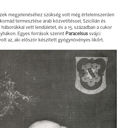
zeszek megjelenéséhez szükség volt még értelemszerűen
ukornád termesztése arab közvetítéssel, Szicílián és
 háborúkkal vett lendületet, és a 15. században a cukor
nyhákon. Egyes források szerint
Paracelsus
svájci
volt az, aki először készített gyógynövényes likőrt.