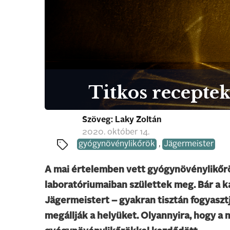
Titkos recepte
Szöveg: Laky Zoltán
2020. október 14.
gyógynövénylikőrök
,
Jägermeister
A mai értelemben vett gyógynövénylikőrö
laboratóriumaiban születtek meg. Bár a k
Jägermeistert – gyakran tisztán fogyasztj
megállják a helyüket. Olyannyira, hogy a 