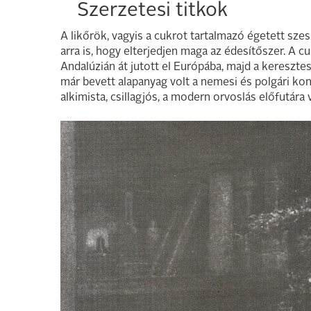
Szerzetesi titkok
A likőrök, vagyis a cukrot tartalmazó égetett s
arra is, hogy elterjedjen maga az édesítőszer. A c
Andalúzián át jutott el Európába, majd a keresztes
már bevett alapanyag volt a nemesi és polgári ko
alkimista, csillagjós, a modern orvoslás előfutára 