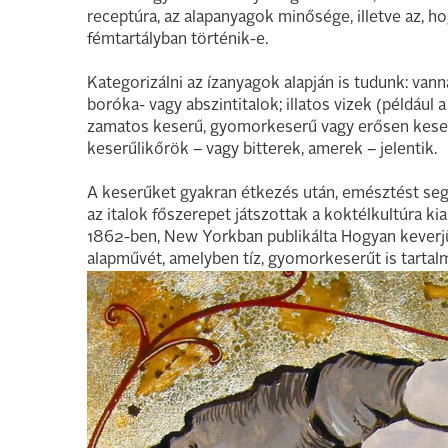
receptúra, az alapanyagok minősége, illetve az, ho
fémtartályban történik-e.
Kategorizálni az ízanyagok alapján is tudunk: van
boróka- vagy abszintitalok; illatos vizek (például 
zamatos keserű, gyomorkeserű vagy erősen keser
keserűlikőrök – vagy bitterek, amerek – jelentik.
A keserűket gyakran étkezés után, emésztést segít
az italok főszerepet játszottak a koktélkultúra kia
1862-ben, New Yorkban publikálta Hogyan keverjü
alapművét, amelyben tíz, gyomorkeserűt is tartalm