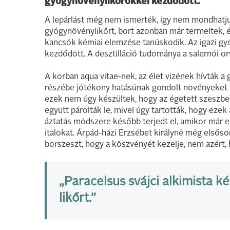
gyógynövénylikőrökkel kezdődött.
A lepárlást még nem ismerték, így nem mondhatju
gyógynövénylikőrt, bort azonban már termeltek, é
kancsók kémiai elemzése tanúskodik. Az igazi g
kezdődött. A desztilláció tudománya a salernói orv
A korban aqua vitae-nek, az élet vizének hívták a
részébe jótékony hatásúnak gondolt növényeket 
ezek nem úgy készültek, hogy az égetett szeszbe 
együtt párolták le, mivel úgy tartották, hogy ezek 
áztatás módszere később terjedt el, amikor már e
italokat. Árpád-házi Erzsébet királyné még elsős
borszeszt, hogy a köszvényét kezelje, nem azért, 
„Paracelsus svájci alkimista 
likőrt.”