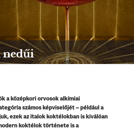
k nedűi
k a középkori orvosok alkímiai
ategória számos képviselőjét – például a
uk, ezek az italok koktélokban is kiválóan
modern koktélok története is a