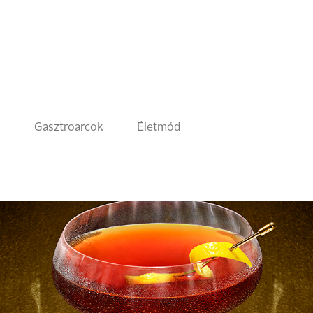
k
Gasztroarcok
Életmód