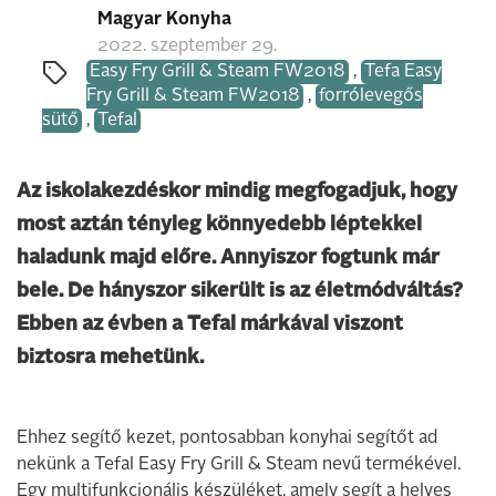
Magyar Konyha
2022. szeptember 29.
Easy Fry Grill & Steam FW2018
,
Tefa Easy
Fry Grill & Steam FW2018
,
forrólevegős
sütő
,
Tefal
Az iskolakezdéskor mindig megfogadjuk, hogy
most aztán tényleg könnyedebb léptekkel
haladunk majd előre. Annyiszor fogtunk már
bele. De hányszor sikerült is az életmódváltás?
Ebben az évben a Tefal márkával viszont
biztosra mehetünk.
Ehhez segítő kezet, pontosabban konyhai segítőt ad
nekünk a Tefal Easy Fry Grill & Steam nevű termékével.
Egy multifunkcionális készüléket, amely segít a helyes