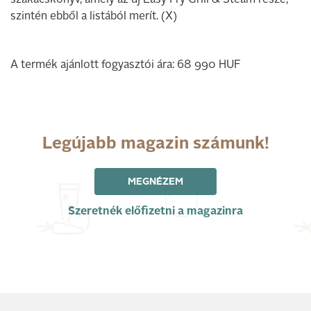
szakácskönyv, amely az új Easy Fry Grill & Steam része,
szintén ebből a listából merít. (X)
A termék ajánlott fogyasztói ára: 68 990 HUF
Legújabb magazin számunk!
MEGNÉZEM
Szeretnék előfizetni a magazinra