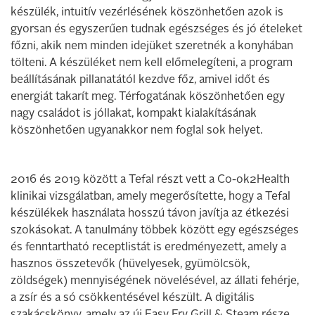
készülék, intuitív vezérlésének köszönhetően azok is
gyorsan és egyszerűen tudnak egészséges és jó ételeket
főzni, akik nem minden idejüket szeretnék a konyhában
tölteni. A készüléket nem kell előmelegíteni, a program
beállításának pillanatától kezdve főz, amivel időt és
energiát takarít meg. Térfogatának köszönhetően egy
nagy családot is jóllakat, kompakt kialakításának
köszönhetően ugyanakkor nem foglal sok helyet.
2016 és 2019 között a Tefal részt vett a Co-ok2Health
klinikai vizsgálatban, amely megerősítette, hogy a Tefal
készülékek használata hosszú távon javítja az étkezési
szokásokat. A tanulmány többek között egy egészséges
és fenntartható receptlistát is eredményezett, amely a
hasznos összetevők (hüvelyesek, gyümölcsök,
zöldségek) mennyiségének növelésével, az állati fehérje,
a zsír és a só csökkentésével készült. A digitális