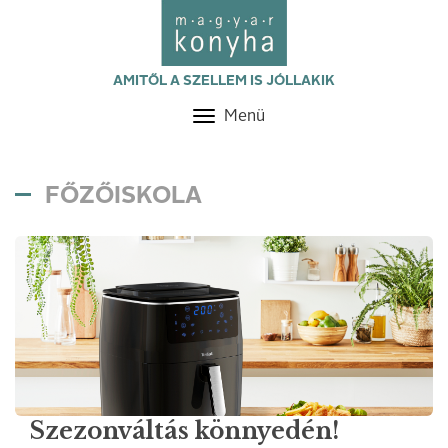
AMITŐL A SZELLEM IS JÓLLAKIK
Menü
Toggle
navigation
FŐZŐISKOLA
Szezonváltás könnyedén!