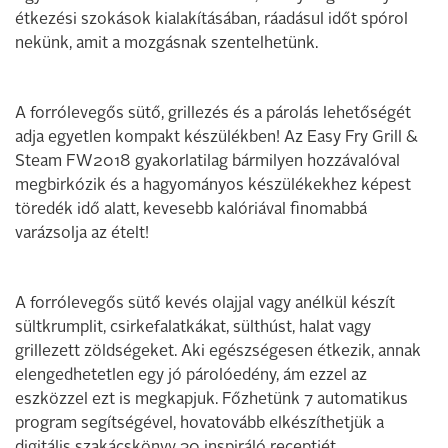
étkezési szokások kialakításában, ráadásul időt spórol
nekünk, amit a mozgásnak szentelhetünk.
A forrólevegős sütő, grillezés és a párolás lehetőségét
adja egyetlen kompakt készülékben! Az Easy Fry Grill &
Steam FW2018 gyakorlatilag bármilyen hozzávalóval
megbirkózik és a hagyományos készülékekhez képest
töredék idő alatt, kevesebb kalóriával finomabbá
varázsolja az ételt!
A forrólevegős sütő kevés olajjal vagy anélkül készít
sültkrumplit, csirkefalatkákat, sülthúst, halat vagy
grillezett zöldségeket. Aki egészségesen étkezik, annak
elengedhetetlen egy jó párolóedény, ám ezzel az
eszközzel ezt is megkapjuk. Főzhetünk 7 automatikus
program segítségével, hovatovább elkészíthetjük a