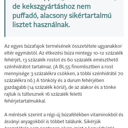
de kekszgyártáshoz nem
puffadó, alacsony sikértartalmú
lisztet használnak.
Az egyes búzafajok termésének összetétele ugyanakkor
eltér egymástól. Az étkezési búza mintegy 10-12 százalék
fehérjét, 13 százalék rostot és 60 százalék emészthető
szénhidrátot tartalmaz. (A BL55 finomlisztben a rost
mennyisége 3 százalékra csökken, a többi szénhidráté 70
százalékra nő.) A tönköly és a durum fehérjében
gazdagabb (14 százalék körül), de az alakor és a tönke
rajtuk is túltesznek 16 százalék feletti
fehérjetartalmukkal.
A mérések szerint a régi-új búzafélékben vitaminokból és
ásványi anyagokból is többet találunk. Sikérjük