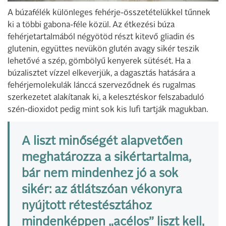
A búzafélék különleges fehérje-összetételükkel tűnnek
ki a többi gabona-féle közül. Az étkezési búza
fehérjetartalmából négyötöd részt kitevő gliadin és
glutenin, együttes nevükön glutén avagy sikér teszik
lehetővé a szép, gömbölyű kenyerek sütését. Ha a
búzalisztet vízzel elkeverjük, a dagasztás hatására a
fehérjemolekulák lánccá szerveződnek és rugalmas
szerkezetet alakítanak ki, a kelesztéskor felszabaduló
szén-dioxidot pedig mint sok kis lufi tartják magukban.
A liszt minőségét alapvetően
meghatározza a sikértartalma,
bár nem mindenhez jó a sok
sikér: az átlátszóan vékonyra
nyújtott rétestésztához
mindenképpen „acélos” liszt kell,