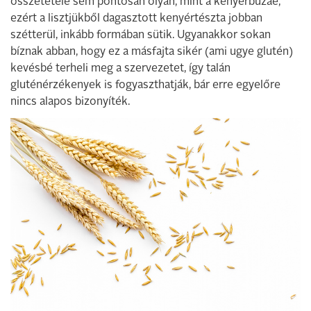
összetétele sem pontosan olyan, mint a kenyérbúzáé,
ezért a lisztjükből dagasztott kenyértészta jobban
szétterül, inkább formában sütik. Ugyanakkor sokan
bíznak abban, hogy ez a másfajta sikér (ami ugye glutén)
kevésbé terheli meg a szervezetet, így talán
gluténérzékenyek is fogyaszthatják, bár erre egyelőre
nincs alapos bizonyíték.