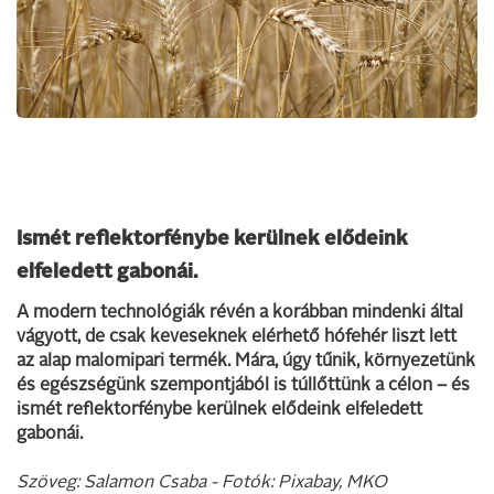
Ismét reflektorfénybe kerülnek elődeink
elfeledett gabonái.
A modern technológiák révén a korábban mindenki által
vágyott, de csak keveseknek elérhető hófehér liszt lett
az alap malomipari termék. Mára, úgy tűnik, környezetünk
és egészségünk szempontjából is túllőttünk a célon – és
ismét reflektorfénybe kerülnek elődeink elfeledett
gabonái.
Szöveg: Salamon Csaba - Fotók: Pixabay, MKO