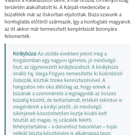
Valahol a Kaukázustól délre, a mai Grúzia, Örményország
területén alakulhatott ki. A Kárpát-medencébe a
búzafélék már az őskorban eljutottak. Búza szavunk a
honfoglalás előttről származik, így a honfoglaló magyarok
az itt akkor már termesztett kenyérbúzát bizonyára
felismerték.
Királybúza:
Az utóbbi években jelent meg a
forgalomban egy nagyon ígéretes, jó minőségű
liszt, az úgynevezett királybúzaliszt. A királybúza
önálló faj, Varga Frigyes nemesítette ki különböző
ősbúzák, köztük tönke keresztezésével. A
hangzatos név oka állítólag az, hogy ennek a
búzának a szemmérete a legnagyobb az összes
búzafaj között, de beltartalmát, értékét tekintve is
megérdemli a királyi jelzőt. Jó minőségű
sikérjének köszönhetően lisztje kiváló kelt
tésztát ad; magas, 15 százalék feletti
fehérjetartalma – a durumhoz hasonlóan – tojás
nélküli tészta készítésére is alkalmassá teszi,