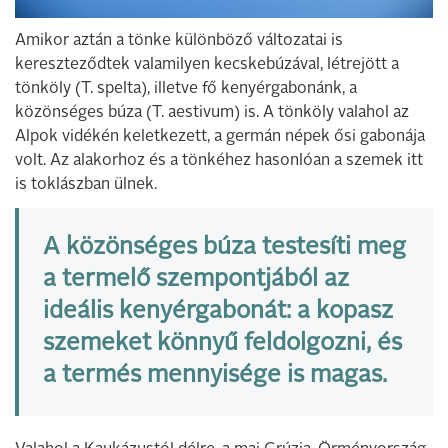
Amikor aztán a tönke különböző változatai is
kereszteződtek valamilyen kecskebúzával, létrejött a
tönköly (T. spelta), illetve fő kenyérgabonánk, a
közönséges búza (T. aestivum) is. A tönköly valahol az
Alpok vidékén keletkezett, a germán népek ősi gabonája
volt. Az alakorhoz és a tönkéhez hasonlóan a szemek itt
is toklászban ülnek.
A közönséges búza testesíti meg
a termelő szempontjából az
ideális kenyérgabonát: a kopasz
szemeket könnyű feldolgozni, és
a termés mennyisége is magas.