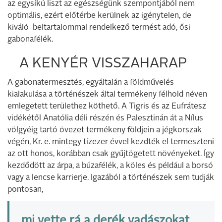
az egysíkú liszt az egészségünk szempontjából nem
optimális, ezért előtérbe kerülnek az igénytelen, de
kiváló beltartalommal rendelkező termést adó, ősi
gabonafélék.
A KENYÉR VISSZAHARAP
A gabonatermesztés, egyáltalán a földművelés
kialakulása a történészek által termékeny félhold néven
emlegetett területhez köthető. A Tigris és az Eufrátesz
vidékétől Anatólia déli részén és Palesztinán át a Nílus
völgyéig tartó övezet termékeny földjein a jégkorszak
végén, Kr. e. mintegy tízezer évvel kezdték el termeszteni
az ott honos, korábban csak gyűjtögetett növényeket. Így
kezdődött az árpa, a búzafélék, a köles és például a borsó
vagy a lencse karrierje. Igazából a történészek sem tudják
pontosan,
mi vette rá a derék vadászokat,