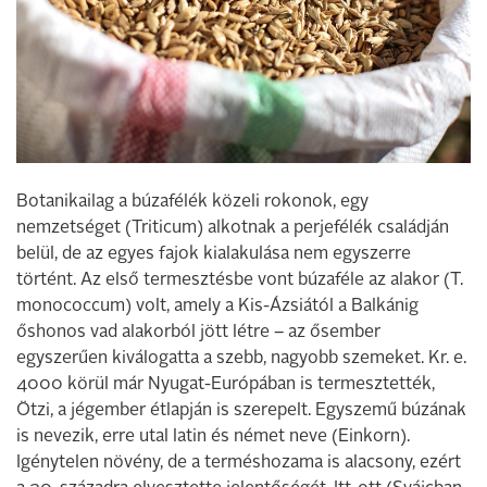
Botanikailag a búzafélék közeli rokonok, egy
nemzetséget (Triticum) alkotnak a perjefélék családján
belül, de az egyes fajok kialakulása nem egyszerre
történt. Az első termesztésbe vont búzaféle az alakor (T.
monococcum) volt, amely a Kis-Ázsiától a Balkánig
őshonos vad alakorból jött létre – az ősember
egyszerűen kiválogatta a szebb, nagyobb szemeket. Kr. e.
4000 körül már Nyugat-Európában is termesztették,
Ötzi, a jégember étlapján is szerepelt. Egyszemű búzának
is nevezik, erre utal latin és német neve (Einkorn).
Igénytelen növény, de a terméshozama is alacsony, ezért