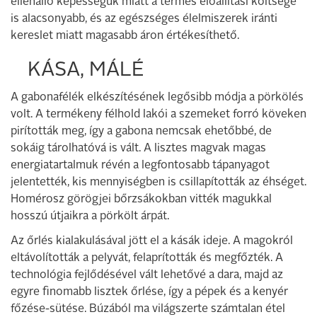
ellenálló képességük miatt a termés előállítási költsége
is alacsonyabb, és az egészséges élelmiszerek iránti
kereslet miatt magasabb áron értékesíthető.
KÁSA, MÁLÉ
A gabonafélék elkészítésének legősibb módja a pörkölés
volt. A termékeny félhold lakói a szemeket forró köveken
pirították meg, így a gabona nemcsak ehetőbbé, de
sokáig tárolhatóvá is vált. A lisztes magvak magas
energiatartalmuk révén a legfontosabb tápanyagot
jelentették, kis mennyiségben is csillapították az éhséget.
Homérosz görögjei bőrzsákokban vitték magukkal
hosszú útjaikra a pörkölt árpát.
Az őrlés kialakulásával jött el a kásák ideje. A magokról
eltávolították a pelyvát, felaprították és megfőzték. A
technológia fejlődésével vált lehetővé a dara, majd az
egyre finomabb lisztek őrlése, így a pépek és a kenyér
főzése-sütése. Búzából ma világszerte számtalan étel