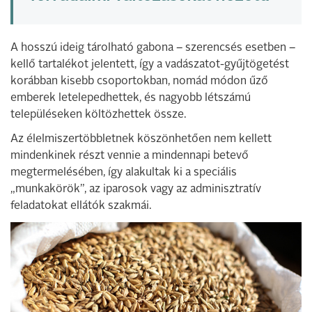
A hosszú ideig tárolható gabona – szerencsés esetben –
kellő tartalékot jelentett, így a vadászatot-gyűjtögetést
korábban kisebb csoportokban, nomád módon űző
emberek letelepedhettek, és nagyobb létszámú
településeken költözhettek össze.
Az élelmiszertöbbletnek köszönhetően nem kellett
mindenkinek részt vennie a mindennapi betevő
megtermelésében, így alakultak ki a speciális
„munkakörök”, az iparosok vagy az adminisztratív
feladatokat ellátók szakmái.