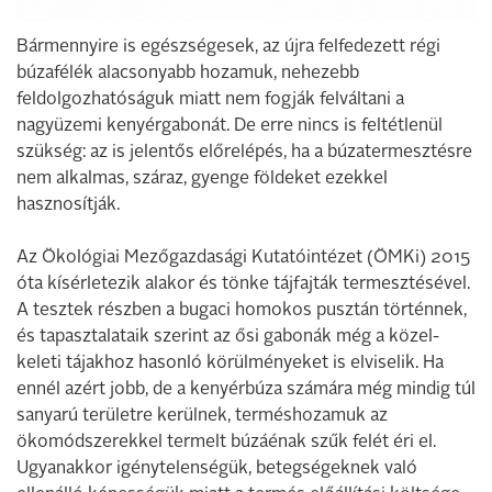
Bármennyire is egészségesek, az újra felfedezett régi
búzafélék alacsonyabb hozamuk, nehezebb
feldolgozhatóságuk miatt nem fogják felváltani a
nagyüzemi kenyérgabonát. De erre nincs is feltétlenül
szükség: az is jelentős előrelépés, ha a búzatermesztésre
nem alkalmas, száraz, gyenge földeket ezekkel
hasznosítják.
Az Ökológiai Mezőgazdasági Kutatóintézet (ÖMKi) 2015
óta kísérletezik alakor és tönke tájfajták termesztésével.
A tesztek részben a bugaci homokos pusztán történnek,
és tapasztalataik szerint az ősi gabonák még a közel-
keleti tájakhoz hasonló körülményeket is elviselik. Ha
ennél azért jobb, de a kenyérbúza számára még mindig túl
sanyarú területre kerülnek, terméshozamuk az
ökomódszerekkel termelt búzáénak szűk felét éri el.
Ugyanakkor igénytelenségük, betegségeknek való