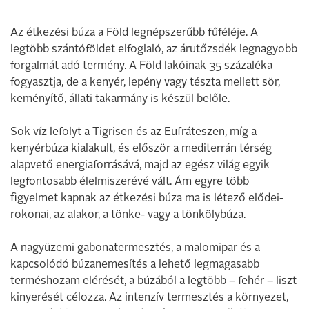
Az étkezési búza a Föld legnépszerűbb fűféléje. A
legtöbb szántóföldet elfoglaló, az árutőzsdék legnagyobb
forgalmát adó termény. A Föld lakóinak 35 százaléka
fogyasztja, de a kenyér, lepény vagy tészta mellett sör,
keményítő, állati takarmány is készül belőle.
Sok víz lefolyt a Tigrisen és az Eufráteszen, míg a
kenyérbúza kialakult, és először a mediterrán térség
alapvető energiaforrásává, majd az egész világ egyik
legfontosabb élelmiszerévé vált. Ám egyre több
figyelmet kapnak az étkezési búza ma is létező elődei-
rokonai, az alakor, a tönke- vagy a tönkölybúza.
A nagyüzemi gabonatermesztés, a malomipar és a
kapcsolódó búzanemesítés a lehető legmagasabb
terméshozam elérését, a búzából a legtöbb – fehér – liszt
kinyerését célozza. Az intenzív termesztés a környezet,