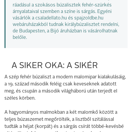
ráadásul a szokásos búzalisztek fehér-szürkés
árnyalataival szemben a színe is sárgás. Egyéni
vásárlók a
csaladellato.hu
és
spajzoldbe.hu
webáruházakból tudnak királybúzalisztet rendelni,
de Budapesten, a
Bijó áruházban
is vásárolhatnak
belőle.
A SIKER OKA: A SIKÉR
A szép fehér búzaliszt a modern malomipar kialakulásáig,
a 19. század második feléig csak keveseknek adatott
meg, és csupán a második világháború után terjedt el
széles körben.
A hagyományos malmokban a két malomkő között a
teljes búzaszemet megőrölték, a lisztből szitálással
tudták a héjat (korpát) és a sárgás csírát többé-kevésbé