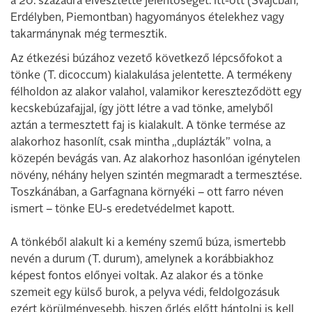
a 20. századra elvesztette jelentőségét. Itt-ott (Svájcban,
Erdélyben, Piemontban) hagyományos ételekhez vagy
takarmánynak még termesztik.
Az étkezési búzához vezető következő lépcsőfokot a
tönke (T. dicoccum) kialakulása jelentette. A termékeny
félholdon az alakor valahol, valamikor kereszteződött egy
kecskebúzafajjal, így jött létre a vad tönke, amelyből
aztán a termesztett faj is kialakult. A tönke termése az
alakorhoz hasonlít, csak mintha „duplázták” volna, a
közepén bevágás van. Az alakorhoz hasonlóan igénytelen
növény, néhány helyen szintén megmaradt a termesztése.
Toszkánában, a Garfagnana környéki – ott farro néven
ismert – tönke EU-s eredetvédelmet kapott.
A tönkéből alakult ki a kemény szemű búza, ismertebb
nevén a durum (T. durum), amelynek a korábbiakhoz
képest fontos előnyei voltak. Az alakor és a tönke
szemeit egy külső burok, a pelyva védi, feldolgozásuk
ezért körülményesebb, hiszen őrlés előtt hántolni is kell