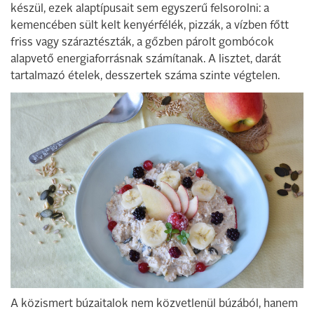
készül, ezek alaptípusait sem egyszerű felsorolni: a
kemencében sült kelt kenyérfélék, pizzák, a vízben főtt
friss vagy száraztészták, a gőzben párolt gombócok
alapvető energiaforrásnak számítanak. A lisztet, darát
tartalmazó ételek, desszertek száma szinte végtelen.
A közismert búzaitalok nem közvetlenül búzából, hanem