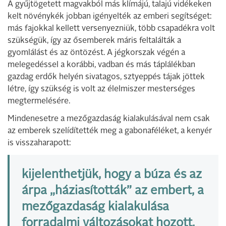
A gyűjtögetett magvakból más klímájú, talajú vidékeken
kelt növénykék jobban igényelték az emberi segítséget:
más fajokkal kellett versenyezniük, több csapadékra volt
szükségük, így az ősemberek máris feltalálták a
gyomlálást és az öntözést. A jégkorszak végén a
melegedéssel a korábbi, vadban és más táplálékban
gazdag erdők helyén sivatagos, sztyeppés tájak jöttek
létre, így szükség is volt az élelmiszer mesterséges
megtermelésére.
Mindenesetre a mezőgazdaság kialakulásával nem csak
az emberek szelídítették meg a gabonaféléket, a kenyér
is visszaharapott:
kijelenthetjük, hogy a búza és az
árpa „háziasították” az embert, a
mezőgazdaság kialakulása
forradalmi változásokat hozott.