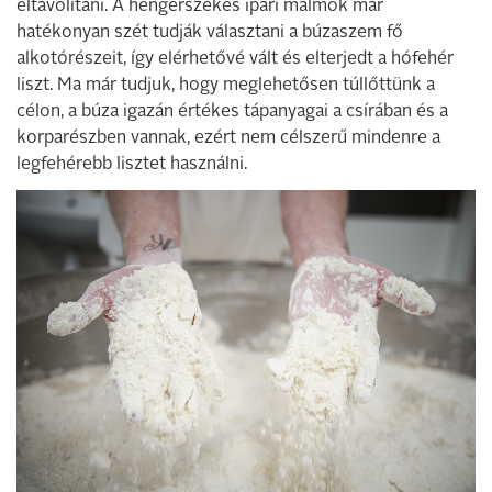
eltávolítani. A hengerszékes ipari malmok már
hatékonyan szét tudják választani a búzaszem fő
alkotórészeit, így elérhetővé vált és elterjedt a hófehér
liszt. Ma már tudjuk, hogy meglehetősen túllőttünk a
célon, a búza igazán értékes tápanyagai a csírában és a
korparészben vannak, ezért nem célszerű mindenre a
legfehérebb lisztet használni.