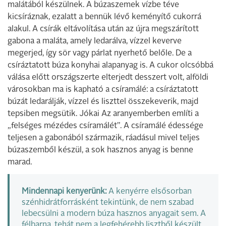
malátából készülnek. A búzaszemek vízbe téve
kicsíráznak, ezalatt a bennük lévő keményítő cukorrá
alakul. A csírák eltávolítása után az újra megszárított
gabona a maláta, amely ledarálva, vízzel keverve
megerjed, így sör vagy párlat nyerhető belőle. De a
csíráztatott búza konyhai alapanyag is. A cukor olcsóbbá
válása előtt országszerte elterjedt desszert volt, alföldi
városokban ma is kapható a csíramálé: a csíráztatott
búzát ledarálják, vízzel és liszttel összekeverik, majd
tepsiben megsütik. Jókai Az aranyemberben említi a
„felséges mézédes csíramálét”. A csíramálé édessége
teljesen a gabonából származik, ráadásul mivel teljes
búzaszemből készül, a sok hasznos anyag is benne
marad.
Mindennapi kenyerünk:
A kenyérre elsősorban
szénhidrátforrásként tekintünk, de nem szabad
lebecsülni a modern búza hasznos anyagait sem. A
félbarna, tehát nem a legfehérebb lisztből készült