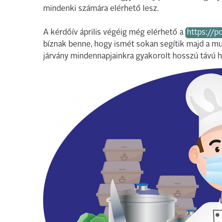
mindenki számára elérhető lesz.
A kérdőív április végéig még elérhető a
https://p
bíznak benne, hogy ismét sokan segítik majd a m
járvány mindennapjainkra gyakorolt hosszú távú h