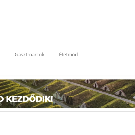
k
Gasztroarcok
Életmód