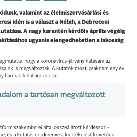
ódunk, valamint az élelmiszervásárlási és
esi idén is a választ a Nébih, a Debreceni
utatása. A nagy karantén kérdőív április végéig
akításához ugyanis elengedhetetlen a lakosság
mutatta, hogy a koronavírus-járvány hatására az
kásaink is megváltoztak. A kutatók most, csaknem egy év
vány harmadik hulláma során
adalom a tartósan megváltozott
tform szakemberei által összeállított kérdéssor –
ybe, és a kutatás eredménye a kiértékelést követően