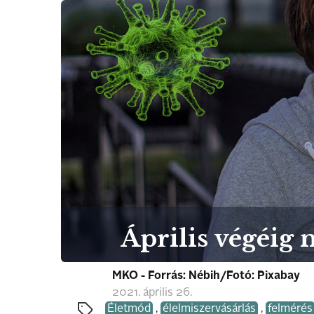
Április végéig 
MKO - Forrás: Nébih/Fotó: Pixabay
2021. április 26.
Életmód
,
élelmiszervásárlás
,
felmérés