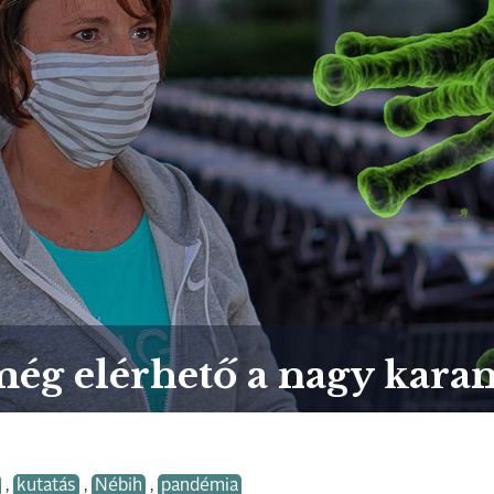
még elérhető a nagy kara
,
kutatás
,
Nébih
,
pandémia