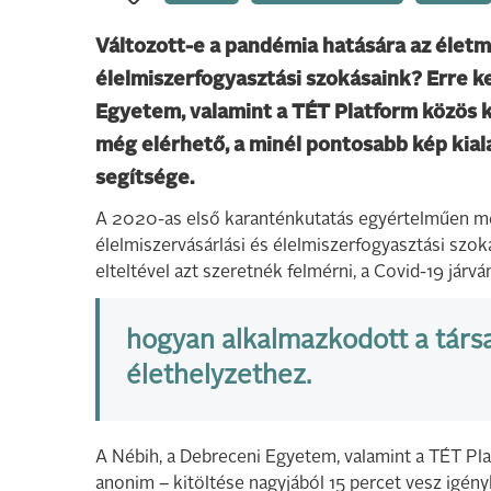
Változott-e a pandémia hatására az életm
élelmiszerfogyasztási szokásaink? Erre ker
Egyetem, valamint a TÉT Platform közös k
még elérhető, a minél pontosabb kép kial
segítsége.
A 2020-as első karanténkutatás egyértelműen meg
élelmiszervásárlási és élelmiszerfogyasztási szo
elteltével azt szeretnék felmérni, a Covid-19 jár
hogyan alkalmazkodott a társ
élethelyzethez.
A Nébih, a Debreceni Egyetem, valamint a TÉT Pla
anonim – kitöltése nagyjából 15 percet vesz igén