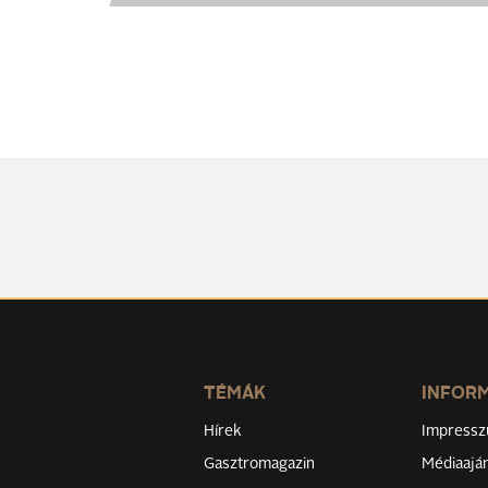
TÉMÁK
INFOR
Hírek
Impress
Gasztromagazin
Médiaaján