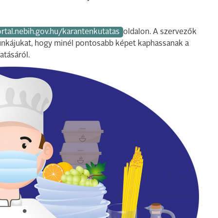
ortal.nebih.gov.hu/karantenkutatas
oldalon. A szervezők
unkájukat, hogy minél pontosabb képet kaphassanak a
atásáról.