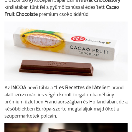
Először 2019 közepén Japánban a
KitKat Chocolatory
kínálatában tűnt fel a gyümölcshússal édesített
Cacao
Fruit Chocolate
prémium csokoládérúd.
Az
INCOA
nevű tábla a “
Les Recettes de l’Atelier
” brand
alatt 2021 március végén került forgalomba néhány
prémium üzletben Franciaországban és Hollandiában, de a
későbbiekben Európa-szerte megtaláljuk majd őket a
szupermarketek polcain.