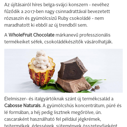
Az újításairól híres belga-svájci konszern - nevéhez
fűződik a 2017-ben nagy csinnadrattával bevezetett
rózsaszín és gyümölcsízű Ruby csokoládé - nem
maradhatott ki ebből az új trendből sem.
A
WholeFruit Chocolate
márkanevű professzionális
termékeiket séfek, csokoládékészítők vásárolhatják.
Élelmiszer- és italgyártóknak szánt új termékcsalád a
Cabosse Naturals
. A gyümölcshús koncentrátum, püré és
lé formában, a héj pedig lisztnek megőrölve, ún.
cascaraként használható fel például jégkrémek,
tejtermékek, édességek, sütemények összetevőjeként.