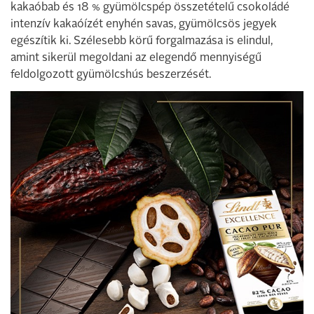
kakaóbab és 18 % gyümölcspép összetételű csokoládé
intenzív kakaóízét enyhén savas, gyümölcsös jegyek
egészítik ki. Szélesebb körű forgalmazása is elindul,
amint sikerül megoldani az elegendő mennyiségű
feldolgozott gyümölcshús beszerzését.