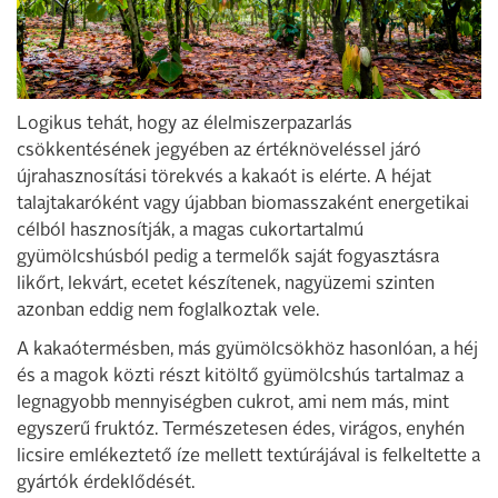
Logikus tehát, hogy az élelmiszerpazarlás
csökkentésének jegyében az értéknöveléssel járó
újrahasznosítási törekvés a kakaót is elérte. A héjat
talajtakaróként vagy újabban biomasszaként energetikai
célból hasznosítják, a magas cukortartalmú
gyümölcshúsból pedig a termelők saját fogyasztásra
likőrt, lekvárt, ecetet készítenek, nagyüzemi szinten
azonban eddig nem foglalkoztak vele.
A kakaótermésben, más gyümölcsökhöz hasonlóan, a héj
és a magok közti részt kitöltő gyümölcshús tartalmaz a
legnagyobb mennyiségben cukrot, ami nem más, mint
egyszerű fruktóz. Természetesen édes, virágos, enyhén
licsire emlékeztető íze mellett textúrájával is felkeltette a
gyártók érdeklődését.