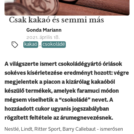
Csak kakaó és semmi más
Gonda Mariann
2021. április 18.
kakaó
,
csokoládé
A világszerte ismert csokoládégyártó óriások
sokéves kísérletezése eredményt hozott: végre
megjelentek a piacon a kizárólag kakaóból
készülő termékek, amelyek faramuci módon
mégsem viselhetik a “csokoládé” nevet. A
hozzáadott cukor ugyanis jogszabályban
rögzített feltétele az árumegnevezésnek.
Nestlé, Lindt, Ritter Sport, Barry Callebaut - ismerősen