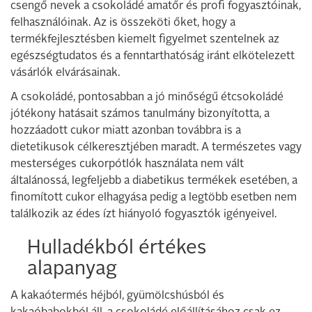
csengő nevek a csokoládé amatőr és profi fogyasztóinak,
felhasználóinak. Az is összeköti őket, hogy a
termékfejlesztésben kiemelt figyelmet szentelnek az
egészségtudatos és a fenntarthatóság iránt elkötelezett
vásárlók elvárásainak.
A csokoládé, pontosabban a jó minőségű étcsokoládé
jótékony hatásait számos tanulmány bizonyította, a
hozzáadott cukor miatt azonban továbbra is a
dietetikusok célkeresztjében maradt. A természetes vagy
mesterséges cukorpótlók használata nem vált
általánossá, legfeljebb a diabetikus termékek esetében, a
finomított cukor elhagyása pedig a legtöbb esetben nem
találkozik az édes ízt hiányoló fogyasztók igényeivel.
Hulladékból értékes
alapanyag
A kakaótermés héjból, gyümölcshúsból és