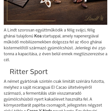
A Lindt szorosan együttműködik a félig svájci, félig
ghánai tulajdonú
Koa
startuppal, amely napenergiával
működő mobilüzemekben dolgozza fel az 1600 ghánai
kistermelőtől származó gyümölcshúst. Jelenlegi évi 250
tonna a kapacitása, 2 éven belül ennek megtízszerezése a
cél.
Ritter Sport
A német gyártónak szintén csak limitált szériára futotta,
melyhez a saját nicaraguai El Cacao ültetvényéről
származó, a fermentálás után visszamaradó
gyümölcshúsból nyert kakaólevet használta fel. A
környezetbarát papírba csomagolt, jellegzetes négyzet