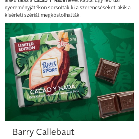
alakú tábla a
Cacao Y Nada
nevet kapta. Egy februári
nyereményjátékon sorsolták ki a szerencséseket, akik a
kísérleti szériát megkóstolhatták.
Barry Callebaut