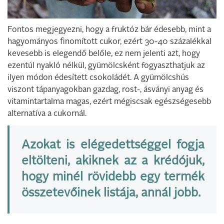
Fontos megjegyezni, hogy a fruktóz bár édesebb, mint a
hagyományos finomított cukor, ezért 30-40 százalékkal
kevesebb is elegendő belőle, ez nem jelenti azt, hogy
ezentúl nyakló nélkül, gyümölcsként fogyaszthatjuk az
ilyen módon édesített csokoládét. A gyümölcshús
viszont tápanyagokban gazdag, rost-, ásványi anyag és
vitamintartalma magas, ezért mégiscsak egészségesebb
alternatíva a cukornál.
Azokat is elégedettséggel fogja
eltölteni, akiknek az a krédójuk,
hogy minél rövidebb egy termék
összetevőinek listája, annál jobb.