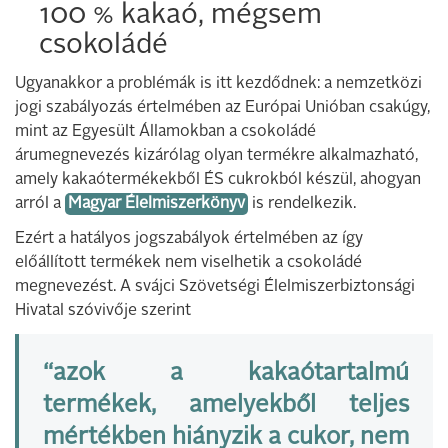
100 % kakaó, mégsem
csokoládé
Ugyanakkor a problémák is itt kezdődnek: a nemzetközi
jogi szabályozás értelmében az Európai Unióban csakúgy,
mint az Egyesült Államokban a csokoládé
árumegnevezés kizárólag olyan termékre alkalmazható,
amely kakaótermékekből ÉS cukrokból készül, ahogyan
arról a
Magyar Élelmiszerkönyv
is rendelkezik.
Ezért a hatályos jogszabályok értelmében az így
előállított termékek nem viselhetik a csokoládé
megnevezést. A svájci Szövetségi Élelmiszerbiztonsági
Hivatal szóvivője szerint
“azok a kakaótartalmú
termékek, amelyekből teljes
mértékben hiányzik a cukor, nem