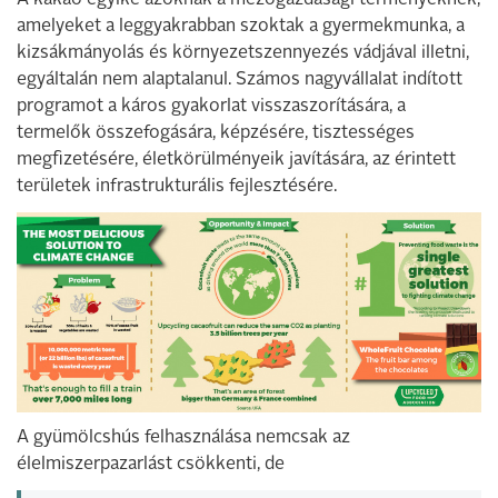
A kakaó egyike azoknak a mezőgazdasági terményeknek,
amelyeket a leggyakrabban szoktak a gyermekmunka, a
kizsákmányolás és környezetszennyezés vádjával illetni,
egyáltalán nem alaptalanul. Számos nagyvállalat indított
programot a káros gyakorlat visszaszorítására, a
termelők összefogására, képzésére, tisztességes
megfizetésére, életkörülményeik javítására, az érintett
területek infrastrukturális fejlesztésére.
A gyümölcshús felhasználása nemcsak az
élelmiszerpazarlást csökkenti, de