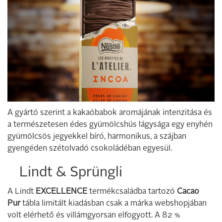
A gyártó szerint a kakaóbabok aromájának intenzitása és
a természetesen édes gyümölcshús lágysága egy enyhén
gyümölcsös jegyekkel bíró, harmonikus, a szájban
gyengéden szétolvadó csokoládéban egyesül.
Lindt & Sprüngli
A Lindt
EXCELLENCE
termékcsaládba tartozó
Cacao
Pur
tábla limitált kiadásban csak a márka webshopjában
volt elérhető és villámgyorsan elfogyott. A 82 %