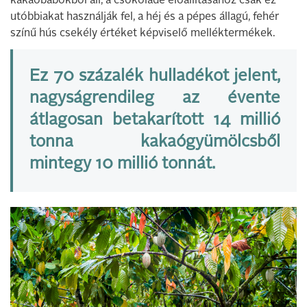
kakaóbabokból áll, a csokoládé előállításához csak ez
utóbbiakat használják fel, a héj és a pépes állagú, fehér
színű hús csekély értéket képviselő melléktermékek.
Ez 70 százalék hulladékot jelent,
nagyságrendileg az évente
átlagosan betakarított 14 millió
tonna kakaógyümölcsből
mintegy 10 millió tonnát.