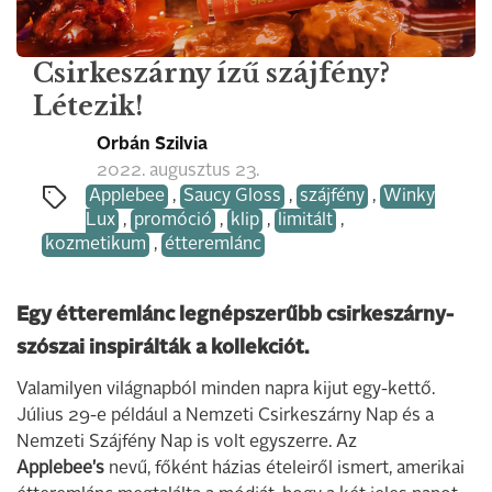
Csirkeszárny ízű szájfény?
Létezik!
Orbán Szilvia
2022. augusztus 23.
Applebee
,
Saucy Gloss
,
szájfény
,
Winky
Lux
,
promóció
,
klip
,
limitált
,
kozmetikum
,
étteremlánc
Egy étteremlánc legnépszerűbb csirkeszárny-
szószai inspirálták a kollekciót.
Valamilyen világnapból minden napra kijut egy-kettő.
Július 29-e például a Nemzeti Csirkeszárny Nap és a
Nemzeti Szájfény Nap is volt egyszerre. Az
Applebee's
nevű, főként házias ételeiről ismert, amerikai