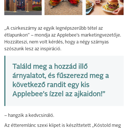
„A csirkeszárny az egyik legnépszerűbb tétel az
étlapunkon” – mondja az Applebee's marketingvezetője.
Hozzáteszi, nem volt kérdés, hogy a négy szárnyas
szószunk lesz az inspiráció.
Találd meg a hozzád illő
árnyalatot, és fűszerezd meg a
következő randit egy kis
Applebee's ízzel az ajkaidon!”
– hangzik a kedvcsináló.
Az étteremlánc szexi klipet is készíttetett „Kóstold meg