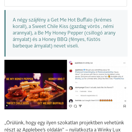
A négy szájfény a Get Me Hot Buffalo (krémes
korall), a Sweet Chile Kiss (gazdag vörös , némi
arannyal), a Be My Honey Pepper (csillogó arany
árnyalat) és a Honey BBQ (fényes, füstös
barbeque árnyalat) nevet viseli.
„Örülünk, hogy egy ilyen szokatlan projektben vehetünk
részt az Applebee’s oldalán” – nyilatkozta a Winky Lux