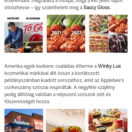
étteremlánc megtalálta a módját, hogy a két jeles napot
ötvözhesse – így születhetett meg a
Saucy Gloss
.
Amerika egyik kedvenc családias étterme a
Winky Lux
kozmetikai márkával állt össze a korlátozott
példányszámban kiadott sorozathoz, amit az Applebee's
csirkeszárny szószai inspiráltak. A négyféle szájfény
pedig állítólag valóban a népszerű szószok ízét és
fűszerességét hozza.