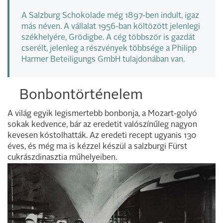
A Salzburg Schokolade még 1897-ben indult, igaz
más néven. A vállalat 1956-ban költözött jelenlegi
székhelyére, Grödigbe. A cég többször is gazdát
cserélt, jelenleg a részvények többsége a Philipp
Harmer Beteiligungs GmbH tulajdonában van.
Bonbontörténelem
A világ egyik legismertebb bonbonja, a Mozart-golyó
sokak kedvence, bár az eredetit valószínűleg nagyon
kevesen kóstolhatták. Az eredeti recept ugyanis 130
éves, és még ma is kézzel készül a salzburgi Fürst
cukrászdinasztia műhelyeiben.