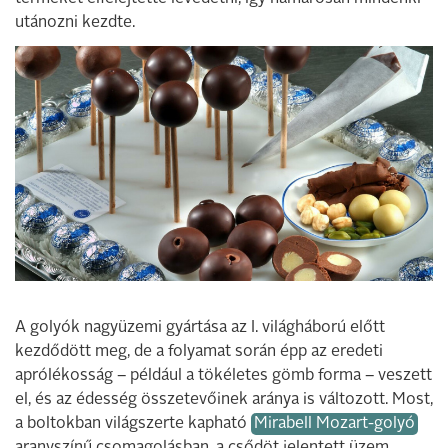
utánozni kezdte.
A golyók nagyüzemi gyártása az I. világháború előtt
kezdődött meg, de a folyamat során épp az eredeti
aprólékosság – például a tökéletes gömb forma – veszett
el, és az édesség összetevőinek aránya is változott. Most,
a boltokban világszerte kapható
Mirabell Mozart-golyó
aranyszínű csomagolásban, a csődöt jelentett üzem