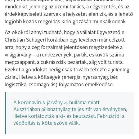
mindenkit, jelenleg az üzemi tanács, a cégvezetés, és az
érdekképviseleti szervek a helyzetet elemzik, és a lehető
legjobb közös megoldás kidolgozásán munkálkodnak.
Az okokról annyi tudható, hogy a vállalat ügyvezetője,
Christian Schügerl korábban egy levélben már célzott
arra, hogy a cég forgalmát jelentősen megtizedelte a
világjárvány – a rendezvények, partik, esküvők száma
megcsappant, a cukrászdák bezártak, alig volt turista.
Ezeket a gondokat pedig csak tovább tetézte a jelenlegi
zárlat, illetve a költségek (energia, nyersanyag, bér,
logisztika, csomagolás) folyamatos emelkedése.
A koronavírus-járvány 4. hulláma miatt
Ausztriában pillanatnyilag teljes zár van érvényben,
illetve korlátozták a ki- és beutazást. Februártól a
védőoltás is kötelezővé válik.