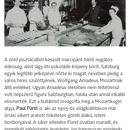
A zöld pisztáciából készült marcipánt ölelő nugátos
édesség, amit lágy étcsokoládé-köpeny borít, Salzburg
egyik legfőbb jelképévé nőtte ki magát, nevében pedig a
város híres szülöttjének, Wolfgang Amadeus Mozartnak
állít emléket. Ugyan Amadeus életében nem feltétlenül
volt népszerű figura Salzburgban, halála után annál inkább
elismerték. Ezt a hullámot lovagolta meg a Mozartkugel
atyja,
Paul Fürst
is, aki az 1905-ös világkiállításon már
óriási sikert aratott tökéletes gömb alakú, isteni
bonbonjaival. A siker ellenére Fürst óvatlan maradt, és
termékét elfelejtette levédetni, így hamarosan mindenki