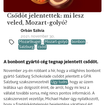
Csődöt jelentettek: mi lesz
veled, Mozart-golyó?
Orbán Szilvia
2021. november 30.
Mozartkugel
,
Mozart-golyó
,
bonbon
,
Salzburg
,
csőd
A bonbont gyártó cég tegnap jelentett csődöt.
November 29-én robbant a hír, hogy a világhíres bonbont
gyártó Salzburg Schokolade csődöt jelentett a GPA
Salzburg szakszervezetnél.
Úgy tudni
, hogy az üzem
leállása 140 dolgozót érint, de arról, hogy mi lesz a
vállalat további sorsa, még nincs pontos információ. A
szakszervezet vezetője, Michael Huber úgy nyilatkozott,
hogy a fizetésképtelenség bejelentése váratlanul ért