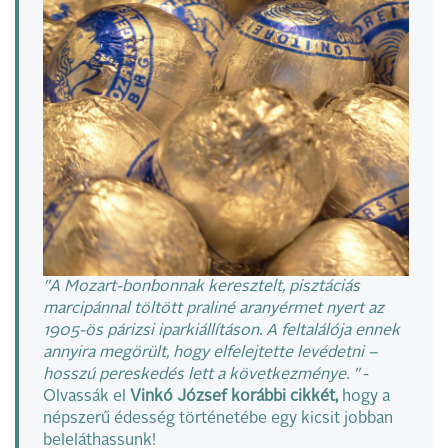
"A Mozart-bonbonnak keresztelt, pisztáciás
marcipánnal töltött praliné aranyérmet nyert az
1905-ös párizsi iparkiállításon. A feltalálója ennek
annyira megörült, hogy elfelejtette levédetni –
hosszú pereskedés lett a következménye. "
-
Olvassák
el
Vinkó József korábbi cikkét,
hogy a
népszerű édesség történetébe egy kicsit jobban
beleláthassunk!