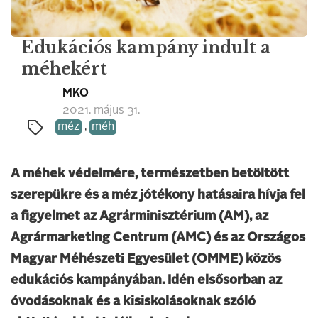
Edukációs kampány indult a
méhekért
MKO
2021. május 31.
méz
,
méh
A méhek védelmére, természetben betöltött
szerepükre és a méz jótékony hatásaira hívja fel
a figyelmet az Agrárminisztérium (AM), az
Agrármarketing Centrum (AMC) és az Országos
Magyar Méhészeti Egyesület (OMME) közös
edukációs kampányában. Idén elsősorban az
óvodásoknak és a kisiskolásoknak szóló