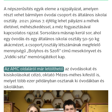
A népszerűsítés egyik eleme a rajzpályázat, amelyen
részt vehet bármilyen óvodai csoport és általános iskolai
osztály. 2021. június 7. éjfélig lehet pályázni a méhek
életével, méhészkedéssel, a méz fogyasztásával
kapcsolatos rajzzal. Sorsolásra másnap kerül sor, ahol
egy óvodás és egy általános iskolai osztály 50-50 kg
akácmézet, a csoport/osztály létszámának megfelelő
mennyiségű „Bolyhos és Szofi" című mesekönyvet és
„Vidéki séta" memóriajátékot kap.
Az AMC oldaláról már letölthető
az óvodásokat és
kisiskolásokat célzó, oktató Mézes-méhes kifestő is,
melyet több ezer példányban osztanak ki óvodákban és
iskolákban.