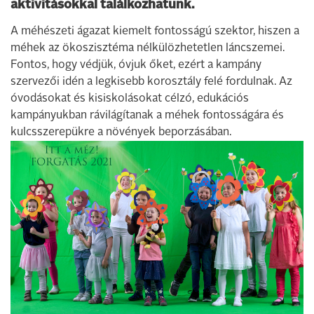
aktivitásokkal találkozhatunk.
A méhészeti ágazat kiemelt fontosságú szektor, hiszen a
méhek az ökoszisztéma nélkülözhetetlen láncszemei.
Fontos, hogy védjük, óvjuk őket, ezért a kampány
szervezői idén a legkisebb korosztály felé fordulnak. Az
óvodásokat és kisiskolásokat célzó, edukációs
kampányukban rávilágítanak a méhek fontosságára és
kulcsszerepükre a növények beporzásában.