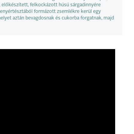
előkészített, felkockázott húsú sárgadinnyére
enyértésztából formázott zsemlékre kerül egy
melyet aztán bevagdosnak és cukorba forgatnak, majd