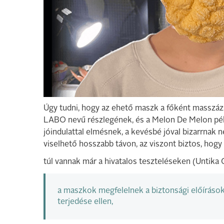
Úgy tudni, hogy az ehető maszk a főként masszáz
LABO nevű részlegének, és a Melon De Melon pé
jóindulattal elmésnek, a kevésbé jóval bizarrnak 
viselhető hosszabb távon, az viszont biztos, ho
túl vannak már a hivatalos teszteléseken (Untika 
a maszkok megfelelnek a biztonsági előírások
terjedése ellen,