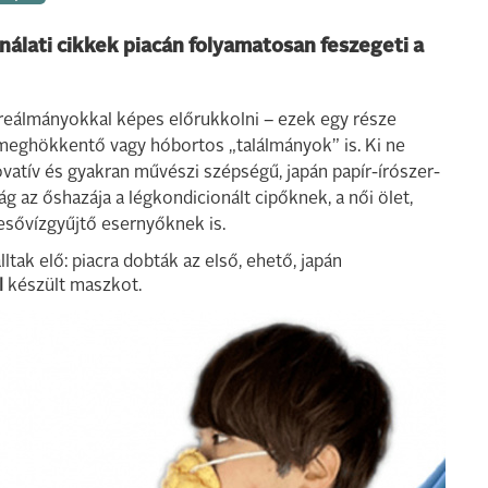
nálati cikkek piacán folyamatosan feszegeti a
kreálmányokkal képes előrukkolni – ezek egy része
meghökkentő vagy hóbortos „találmányok” is. Ki ne
ovatív és gyakran művészi szépségű, japán papír-írószer-
 az őshazája a légkondicionált cipőknek, a női ölet,
z esővízgyűjtő esernyőknek is.
tak elő: piacra dobták az első, ehető, japán
l
készült maszkot.