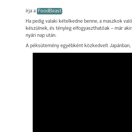
írja a
FoodBeast
.
Ha pedig valaki kételkedne benne, a maszkok va
készülnek, és tényleg elfogyaszthatóak – már ak
nyári nap után.
A péksütemény egyébként közkedvelt Japánban, m