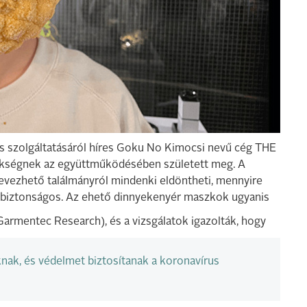
s szolgáltatásáról híres Goku No Kimocsi nevű cég THE
kségnek az együttműködésében született meg. A
nevezhető találmányról mindenki eldöntheti, mennyire
gy biztonságos. Az ehető dinnyekenyér maszkok ugyanis
Garmentec Research), és a vizsgálatok igazolták, hogy
nak, és védelmet biztosítanak a koronavírus