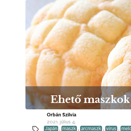
Ehető maszkok 
Orbán Szilvia
2021. július 4.
Japán
,
maszk
,
arcmaszk
,
vírus
,
mel