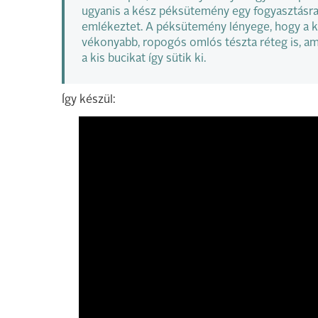
ugyanis a kész péksütemény egy fogyasztásra 
emlékeztet. A péksütemény lényege, hogy a k
vékonyabb, ropogós omlós tészta réteg is, a
a kis bucikat így sütik ki.
Így készül: