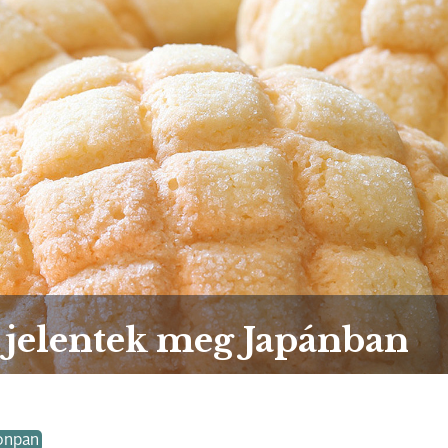
jelentek meg Japánban
onpan