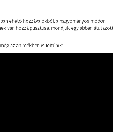
lóban ehető hozzávalókból, a hagyományos módon
inek van hozzá gusztusa, mondjuk egy abban átutazott
ég az animékben is feltűnik: