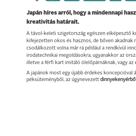
Japán híres arról, hogy a mindennapi hasz
kreativitás határait.
A távol-keleti szigetország egészen elképesztő 
kifejezetten okos és hasznos, de bőven akadnak 
csodálkozott volna már rá például a rendkívül inn
irodatechnikai megoldásokra, ugyanakkor az ország
illetve a férfi kart imitáló ölelőpárnáknak, vagy a
A japánok most egy újabb érdekes koncepcióval áll
péksüteményből, az úgynevezett
dinnyekenyérbő