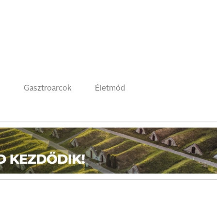
k
Gasztroarcok
Életmód