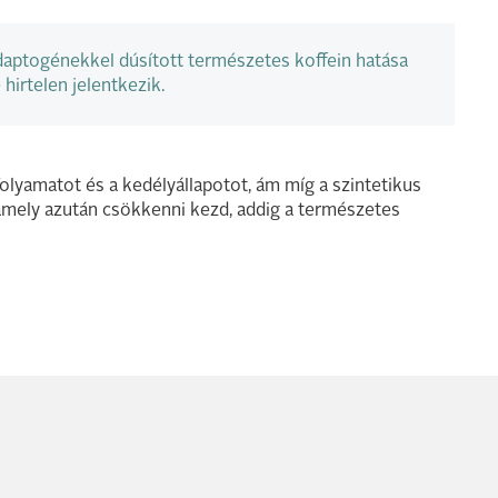
daptogénekkel dúsított természetes koffein hatása
irtelen jelentkezik.
folyamatot és a kedélyállapotot, ám míg a szintetikus
 amely azután csökkenni kezd, addig a természetes