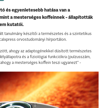
tó és egyenletesebb hatása van a
mint a mesterséges koffeinnek - állapították
em kutatói.
lt tanulmány készítői a természetes és a szintetikus
icalxpress orvostudományi hírportálon.
özött, ahogy az adaptogénekkel dúsított természetes
élyállapotra és a fiziológiai funkciókra (pulzusszám,
ahogy a mesterséges koffein teszi ugyanezt" -