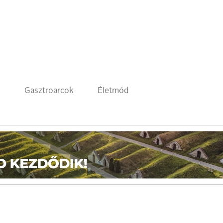
k
Gasztroarcok
Életmód