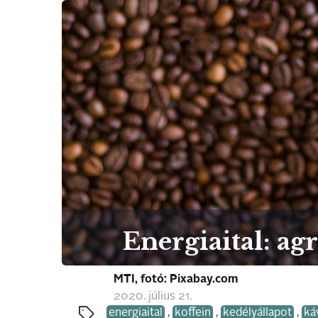
Energiaital: ag
MTI, fotó: Pixabay.com
2020. július 21.
energiaital
,
koffein
,
kedélyállapot
,
ká