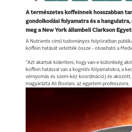
A természetes koffeinnek hosszabban tar
gondolkodási folyamatra és a hangulatra, 
meg a New York állambeli Clarkson Egyet
A Nutrients című tudományos folyóiratban publiká
koffein hatását vetették össze - olvasható a Med
"Azt akartuk kideríteni, hogy van-e különbség ak
koffein hatással van a kognitív folyamatokra, a ked
vérnyomás és szem-kéz koordináció) és aközött, 
magyarázta Ali Boolani, az egyetem professzora.