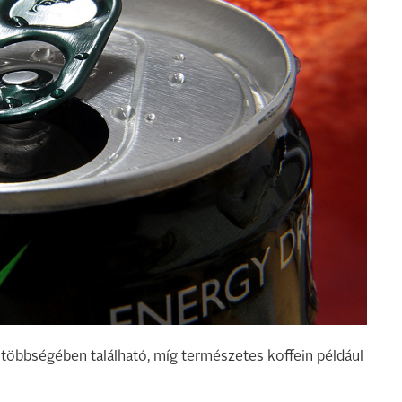
ok többségében található, míg természetes koffein például