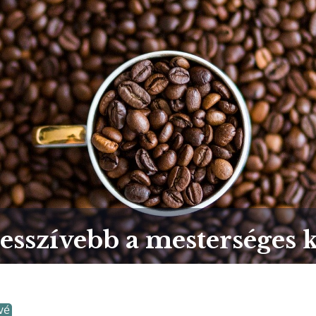
resszívebb a mesterséges 
vé