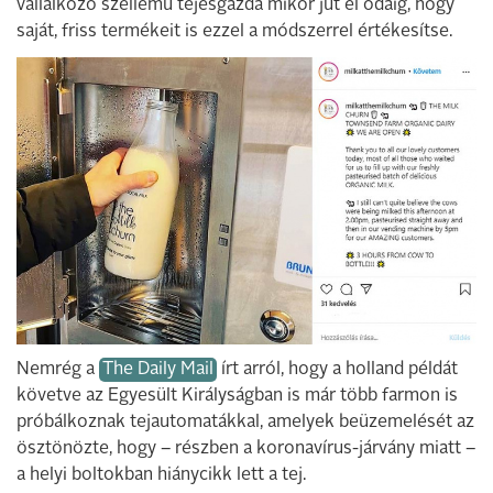
vállalkozó szellemű tejesgazda mikor jut el odáig, hogy
saját, friss termékeit is ezzel a módszerrel értékesítse.
Nemrég a
The Daily Mail
írt arról, hogy a holland példát
követve az Egyesült Királyságban is már több farmon is
próbálkoznak tejautomatákkal, amelyek beüzemelését az
ösztönözte, hogy – részben a koronavírus-járvány miatt –
a helyi boltokban hiánycikk lett a tej.