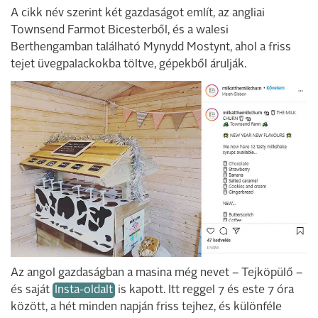
A cikk név szerint két gazdaságot említ, az angliai
Townsend Farmot Bicesterből, és a walesi
Berthengamban található Mynydd Mostynt, ahol a friss
tejet üvegpalackokba töltve, gépekből árulják.
Az angol gazdaságban a masina még nevet – Tejköpülő –
és saját
Insta-oldalt
is kapott. Itt reggel 7 és este 7 óra
között, a hét minden napján friss tejhez, és különféle