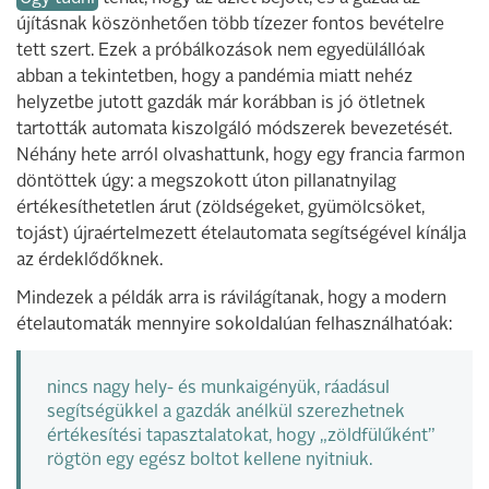
újításnak köszönhetően több tízezer fontos bevételre
tett szert. Ezek a próbálkozások nem egyedülállóak
abban a tekintetben, hogy a pandémia miatt nehéz
helyzetbe jutott gazdák már korábban is jó ötletnek
tartották automata kiszolgáló módszerek bevezetését.
Néhány hete arról olvashattunk, hogy egy francia farmon
döntöttek úgy: a megszokott úton pillanatnyilag
értékesíthetetlen árut (zöldségeket, gyümölcsöket,
tojást) újraértelmezett ételautomata segítségével kínálja
az érdeklődőknek.
Mindezek a példák arra is rávilágítanak, hogy a modern
ételautomaták mennyire sokoldalúan felhasználhatóak:
nincs nagy hely- és munkaigényük, ráadásul
segítségükkel a gazdák anélkül szerezhetnek
értékesítési tapasztalatokat, hogy „zöldfülűként”
rögtön egy egész boltot kellene nyitniuk.