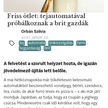
Friss ötlet: tejautomatával
próbálkoznak a brit gazdák
Orbán Szilvia
2021. január 22.
tej
,
automata
,
önkiszolgálás
,
farm
,
tejgazdaság
,
brit
A felvetést a szorult helyzet hozta, de igazán
jövedelmező újítás lett belőle.
A mai hétköznapokba már tökéletesen belesimuló
automatákból beszerezhető vonatjegy, bérlet, szendvics,
tea, csoki, de akár forró leves és pizza is – s aki már járt
mondjuk Japánban, az tudja, hogy ez csupán a jéghegy
csúcsa. Mindenesetre csak idő kérdése volt, hogy egy