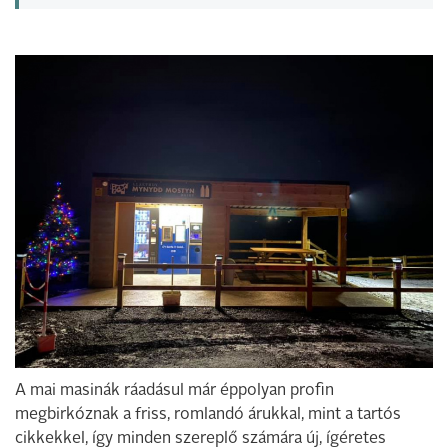
A mai masinák ráadásul már éppolyan profin
megbirkóznak a friss, romlandó árukkal, mint a tartós
cikkekkel, így minden szereplő számára új, ígéretes