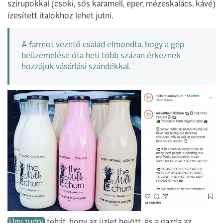
szirupokkal (csoki, sós karamell, eper, mézeskalács, kávé)
ízesített italokhoz lehet jutni.
A farmot vezető család elmondta, hogy a gép
beüzemelése óta heti több százan érkeznek
hozzájuk vásárlási szándékkal.
Úgy tudni
tehát, hogy az üzlet bejött, és a gazda az