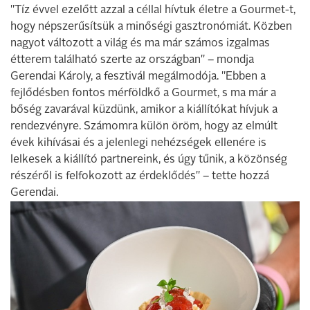
"Tíz évvel ezelőtt azzal a céllal hívtuk életre a Gourmet-t,
hogy népszerűsítsük a minőségi gasztronómiát. Közben
nagyot változott a világ és ma már számos izgalmas
étterem található szerte az országban" – mondja
Gerendai Károly, a fesztivál megálmodója. "Ebben a
fejlődésben fontos mérföldkő a Gourmet, s ma már a
bőség zavarával küzdünk, amikor a kiállítókat hívjuk a
rendezvényre. Számomra külön öröm, hogy az elmúlt
évek kihívásai és a jelenlegi nehézségek ellenére is
lelkesek a kiállító partnereink, és úgy tűnik, a közönség
részéről is felfokozott az érdeklődés" – tette hozzá
Gerendai.