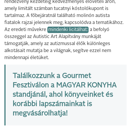
rendezvény kezdetéig kedvezményes elővételi áron,
amely limitált számban tucatnyi kóstolókupont is
tartalmaz. A főbejáratnál található molinón autista
fiatalok rajzai jelennek meg, kapcsolódva a tematikához.
Az eredeti művekre
mindenki licitálhat:
a befolyó
összeggel az Autistic Art Alapítvány munkáját
támogatják, amely az autizmussal élők különleges
alkotásait mutatja be a világnak, segítve ezzel nem
mindennapi életüket.
Találkozzunk a Gourmet
Fesztiválon a MAGYAR KONYHA
standjánál, ahol könyveinket és
korábbi lapszámainkat is
megvásárolhatja!