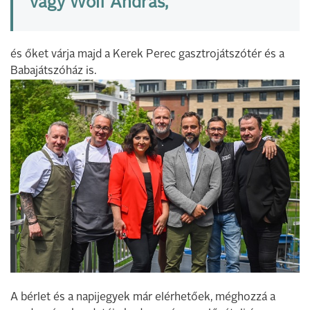
vagy Wolf András,
és őket várja majd a Kerek Perec gasztrojátszótér és a
Babajátszóház is.
A bérlet és a napijegyek már elérhetőek, méghozzá a