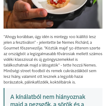
"Ahogy korábban, úgy idén is mintegy 100 kiállító lesz
jelen a fesztiválon" - jelentette be Nemes Richárd, a
Gourmet főszervezője. "Köztük majd' 50 étterem szerte
az országból: a legizgalmasabb fővárosiak mellett számos
vidéki klasszissal és új gyöngyszemekkel is
találkozhatnak majd a látogatók" - tette hozzá Nemes.
Minőségi street foodból és remek cukrászdákból sem
lesz hiány, valamint ott lesznek a legjobb hazai
borászatok, pálinkafőzdék, koktélbárok is.
A kínálatból nem hiányoznak
majd a pezsgők, a sörök és a