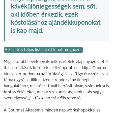
kávékülönlegességek sem, sőt,
aki időben érkezik, ezek
kóstolásához ajándékkuponokat
is kap majd.
A kiállítók teljes listáját itt lehet megnézni.
Míg a korábbi években ikonikus ételek, alapanyagok, étel-
ital párosítások kerültek a középpontba, addig a Gourmet
idei vezérmotívuma az "örökség" lesz. "Úgy érezzük, ez a
téma egyrészt illik a tizedik rendezvény ünnepi
hangulatához, másrészt tovább erősít olyan, számunkra is
fontos értékeket, mint a szezonalitás, a lokalitás vagy a
személyesség" - fűzte hozzá a főszervező.
A Gourmet Akadémia minden nap workshopokkal és