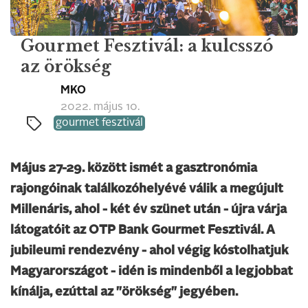
Gourmet Fesztivál: a kulcsszó
az örökség
MKO
2022. május 10.
gourmet fesztivál
Május 27-29. között ismét a gasztronómia
rajongóinak találkozóhelyévé válik a megújult
Millenáris, ahol - két év szünet után - újra várja
látogatóit az OTP Bank Gourmet Fesztivál. A
jubileumi rendezvény - ahol végig kóstolhatjuk
Magyarországot - idén is mindenből a legjobbat
kínálja, ezúttal az "örökség" jegyében.