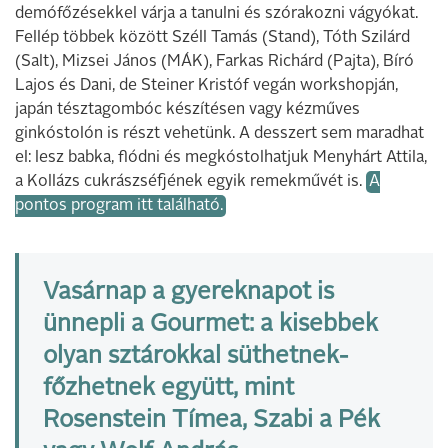
demófőzésekkel várja a tanulni és szórakozni vágyókat.
Fellép többek között Széll Tamás (Stand), Tóth Szilárd
(Salt), Mizsei János (MÁK), Farkas Richárd (Pajta), Bíró
Lajos és Dani, de Steiner Kristóf vegán workshopján,
japán tésztagombóc készítésen vagy kézműves
ginkóstolón is részt vehetünk. A desszert sem maradhat
el: lesz babka, flódni és megkóstolhatjuk Menyhárt Attila,
a Kollázs cukrászséfjének egyik remekművét is.
A
pontos program itt található.
Vasárnap a gyereknapot is
ünnepli a Gourmet: a kisebbek
olyan sztárokkal süthetnek-
főzhetnek együtt, mint
Rosenstein Tímea, Szabi a Pék