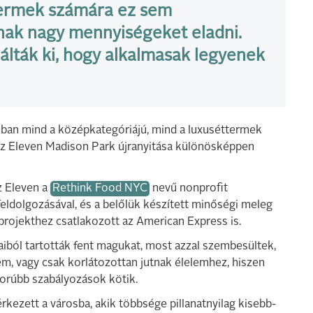
ermek számára ez sem
nak nagy mennyiségeket eladni.
álták ki, hogy alkalmasak legyenek
kban mind a középkategóriájú, mind a luxuséttermek
z Eleven Madison Park újranyitása különösképpen
z Eleven a
Rethink Food NYC
nevű nonprofit
eldolgozásával, és a belőlük készített minőségi meleg
 projekthez csatlakozott az American Express is.
ból tartották fent magukat, most azzal szembesültek,
m, vagy csak korlátozottan jutnak élelemhez, hiszen
orúbb szabályozások kötik.
kezett a városba, akik többsége pillanatnyilag kisebb-