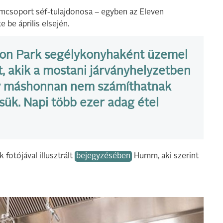
mcsoport séf-tulajdonosa – egyben az Eleven
 be április elsején.
son Park segélykonyhaként üzemel
t, akik a mostani járványhelyzetben
gy máshonnan nem számíthatnak
tsük. Napi több ezer adag étel
 fotójával illusztrált
bejegyzésében
Humm, aki szerint