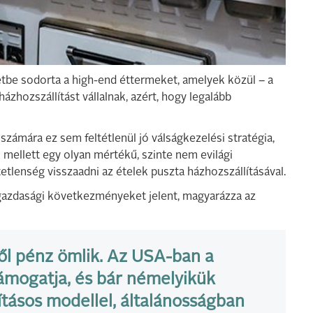
be sodorta a high-end éttermeket, amelyek közül – a
zhozszállítást vállalnak, azért, hogy legalább
számára ez sem feltétlenül jó válságkezelési stratégia,
mellett egy olyan mértékű, szinte nem evilági
etlenség visszaadni az ételek puszta házhozszállításával.
 gazdasági következményeket jelent, magyarázza az
ől pénz ömlik. Az USA-ban a
mogatja, és bár némelyikük
tásos modellel, általánosságban