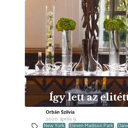
Így lett az eli
Orbán Szilvia
2020. április 9.
New York
,
Eleven Madison Park
,
Dan