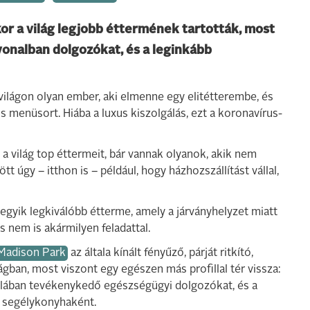
r a világ legjobb éttermének tartották, most
ő vonalban dolgozókat, és a leginkább
 világon olyan ember, aki elmenne egy elitétterembe, és
 menüsort. Hiába a luxus kiszolgálás, ezt a koronavírus-
a világ top éttermeit, bár vannak olyanok, akik nem
 úgy – itthon is – például, hogy házhozszállítást vállal,
g egyik legkiválóbb étterme, amely a járványhelyzet miatt
 s nem is akármilyen feladattal.
Madison Park
az általa kínált fényűző, párját ritkító,
ágban, most viszont egy egészen más profillal tér vissza:
nalában tevékenykedő egészségügyi dolgozókat, és a
, segélykonyhaként.