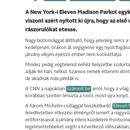
A New York-i Eleven Madison Parkot egyko
viszont azért nyitott ki újra, hogy az els
rászorulókat etesse.
Nagy biztonsággal állítható, hogy jelenleg nincs a
kedélyesen, órákon át végigenne egy nyolcfogásos
járvány idején épeszű ember nem kockáztatja.
Mindez pedig végtelenül nehéz helyzetbe sodorta 
adják fel harc nélkül. Számos remek étterem döntött
de akadnak más példák is.
A CNN a napokban
számolt be
arról, hogy a vilá
korábban szintén lehúzta a rolót, most újra kinyit,
A három Michelin-csillaggal büszkélkedő
Eleven 
feledhetetlen étkezési élményről ismert a nagyvil
erőforrásaival a járvány elleni küzdelem frontvo
legelesettebbeket segíti a következő időszakban