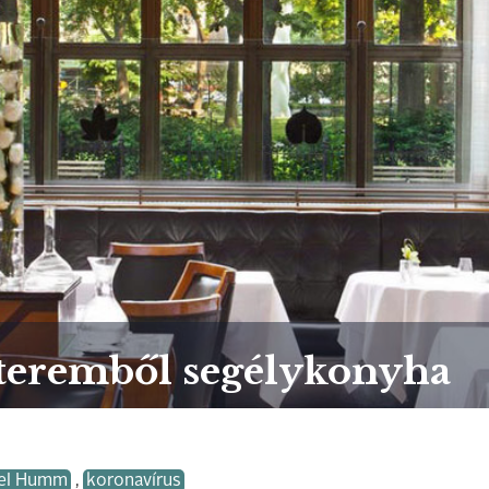
tétteremből segélykonyha
iel Humm
,
koronavírus