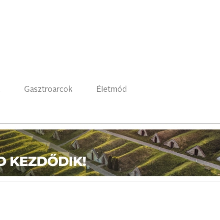
k
Gasztroarcok
Életmód