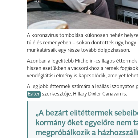
A koronavírus tombolása különösen nehéz helyzet
túlélés reményében – sokan döntöttek úgy, hogy há
munkatársaik egy része tovább dolgozhasson.
Azonban a legelitebb Michelin-csillagos éttermek 
hiszen esetükben a vacsorákhoz a remek fogások 
vendéglátási élmény is kapcsolódik, amelyet lehet
A legjobb éttermek számára a leállás iszonyatos
Eater
szerkesztője, Hillary Dixler Canavan is.
„A bezárt elitéttermek sebeib
kormány őket egyelőre nem tá
megpróbálkozik a házhozszállí