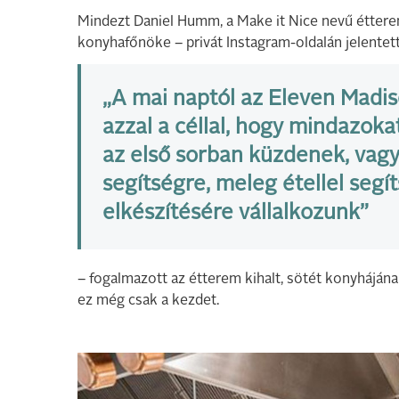
Mindezt Daniel Humm, a Make it Nice nevű éttere
konyhafőnöke – privát Instagram-oldalán jelentette
„A mai naptól az Eleven Madi
azzal a céllal, hogy mindazoka
az első sorban küzdenek, va
segítségre, meleg étellel segí
elkészítésére vállalkozunk”
– fogalmazott az étterem kihalt, sötét konyhájának
ez még csak a kezdet.