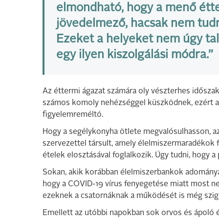
elmondható, hogy a menő étt
jövedelmező, hacsak nem tud
Ezeket a helyeket nem úgy tal
egy ilyen kiszolgálási módra.”
Az éttermi ágazat számára oly vészterhes idősza
számos komoly nehézséggel küszködnek, ezért a
figyelemreméltó.
Hogy a segélykonyha ötlete megvalósulhasson, a
szervezettel társult, amely élelmiszermaradékok f
ételek elosztásával foglalkozik. Úgy tudni, hogy a
Sokan, akik korábban élelmiszerbankok adományai
hogy a COVID-19 vírus fenyegetése miatt most ne
ezeknek a csatornáknak a működését is még szig
Emellett az utóbbi napokban sok orvos és ápoló ér