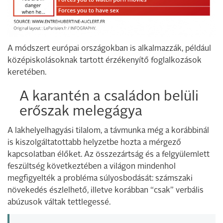
A módszert európai országokban is alkalmazzák, például
középiskolásoknak tartott érzékenyítő foglalkozások
keretében.
A karantén a családon belüli
erőszak melegágya
A lakhelyelhagyási tilalom, a távmunka még a korábbinál
is kiszolgáltatottabb helyzetbe hozta a mérgező
kapcsolatban élőket. Az összezártság és a felgyülemlett
feszültség következtében a világon mindenhol
megfigyelték a probléma súlyosbodását: számszaki
növekedés észlelhető, illetve korábban “csak” verbális
abúzusok váltak tettlegessé.