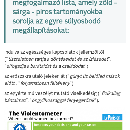
megfogalmazó lista, amely zöld -
sárga - piros tartományokba
sorolja az egyre súlyosbodó
megállapításokat:
indulva az egészséges kapcsolatok jellemzőitől
(“
tiszteletben tartja a döntéseidet és az ízlésedet
”,
“
elfogadja a barátaidat és a családodat
”)
az erőszakra utaló jeleken át (“
gúnyt űz belőled mások
előtt
”, “
folyamatosan féltékeny
”)
az egyértelmű veszélyt mutató viselkedésig (“
fizikailag
bántalmaz
”, “
öngyilkossággal fenyegetőzik
”).