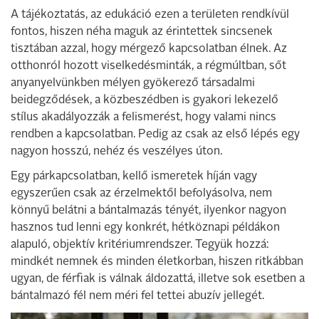
A tájékoztatás, az edukáció ezen a területen rendkívül
fontos, hiszen néha maguk az érintettek sincsenek
tisztában azzal, hogy mérgező kapcsolatban élnek. Az
otthonról hozott viselkedésminták, a régmúltban, sőt
anyanyelvünkben mélyen gyökerező társadalmi
beidegződések, a közbeszédben is gyakori lekezelő
stílus akadályozzák a felismerést, hogy valami nincs
rendben a kapcsolatban. Pedig az csak az első lépés egy
nagyon hosszú, nehéz és veszélyes úton.
Egy párkapcsolatban, kellő ismeretek híján vagy
egyszerűen csak az érzelmektől befolyásolva, nem
könnyű belátni a bántalmazás tényét, ilyenkor nagyon
hasznos tud lenni egy konkrét, hétköznapi példákon
alapuló, objektív kritériumrendszer. Tegyük hozzá:
mindkét nemnek és minden életkorban, hiszen ritkábban
ugyan, de férfiak is válnak áldozattá, illetve sok esetben a
bántalmazó fél nem méri fel tettei abuzív jellegét.