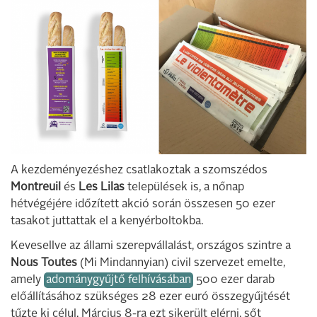
A kezdeményezéshez csatlakoztak a szomszédos
Montreuil
és
Les Lilas
települések is, a nőnap
hétvégéjére időzített akció során összesen 50 ezer
tasakot juttattak el a kenyérboltokba.
Kevesellve az állami szerepvállalást, országos szintre a
Nous Toutes
(Mi Mindannyian) civil szervezet emelte,
amely
adománygyűjtő felhívásában
500 ezer darab
előállításához szükséges 28 ezer euró összegyűjtését
tűzte ki célul. Március 8-ra ezt sikerült elérni, sőt