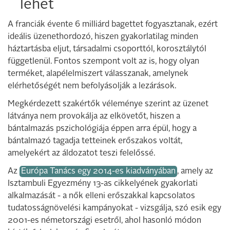
lehet
A franciák évente 6 milliárd bagettet fogyasztanak, ezért
ideális üzenethordozó, hiszen gyakorlatilag minden
háztartásba eljut, társadalmi csoporttól, korosztálytól
függetlenül. Fontos szempont volt az is, hogy olyan
terméket, alapélelmiszert válasszanak, amelynek
elérhetőségét nem befolyásolják a lezárások.
Megkérdezett szakértők véleménye szerint az üzenet
látványa nem provokálja az elkövetőt, hiszen a
bántalmazás pszichológiája éppen arra épül, hogy a
bántalmazó tagadja tetteinek erőszakos voltát,
amelyekért az áldozatot teszi felelőssé.
Az
Európa Tanács egy 2014-es kiadványában
, amely az
Isztambuli Egyezmény 13-as cikkelyének gyakorlati
alkalmazását - a nők elleni erőszakkal kapcsolatos
tudatosságnövelési kampányokat - vizsgálja, szó esik egy
2001-es németországi esetről, ahol hasonló módon