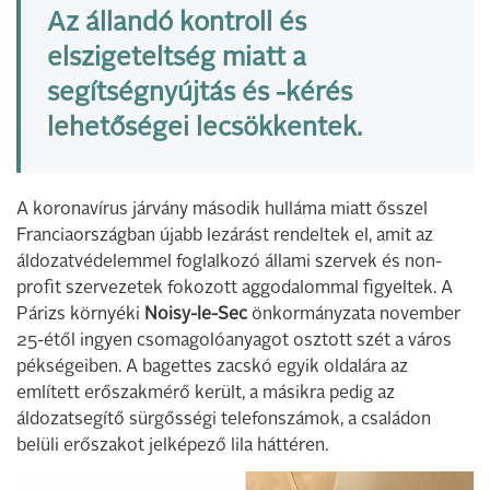
Az állandó kontroll és
elszigeteltség miatt a
segítségnyújtás és -kérés
lehetőségei lecsökkentek.
A koronavírus járvány második hulláma miatt ősszel
Franciaországban újabb lezárást rendeltek el, amit az
áldozatvédelemmel foglalkozó állami szervek és non-
profit szervezetek fokozott aggodalommal figyeltek. A
Párizs környéki
Noisy-le-Sec
önkormányzata november
25-étől ingyen csomagolóanyagot osztott szét a város
pékségeiben. A bagettes zacskó egyik oldalára az
említett erőszakmérő került, a másikra pedig az
áldozatsegítő sürgősségi telefonszámok, a családon
belüli erőszakot jelképező lila háttéren.