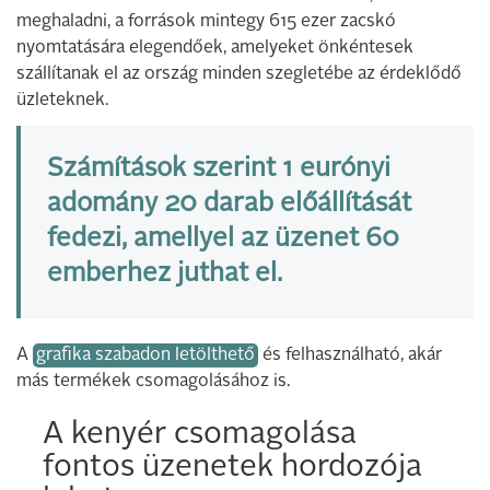
meghaladni, a források mintegy 615 ezer zacskó
nyomtatására elegendőek, amelyeket önkéntesek
szállítanak el az ország minden szegletébe az érdeklődő
üzleteknek.
Számítások szerint 1 eurónyi
adomány 20 darab előállítását
fedezi, amellyel az üzenet 60
emberhez juthat el.
A
grafika szabadon letölthető
és felhasználható, akár
más termékek csomagolásához is.
A kenyér csomagolása
fontos üzenetek hordozója