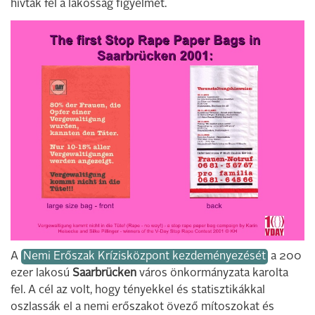
hívták fel a lakosság figyelmét.
A
Nemi Erőszak Krízisközpont kezdeményezését
a 200
ezer lakosú
Saarbrücken
város önkormányzata karolta
fel. A cél az volt, hogy tényekkel és statisztikákkal
oszlassák el a nemi erőszakot övező mítoszokat és