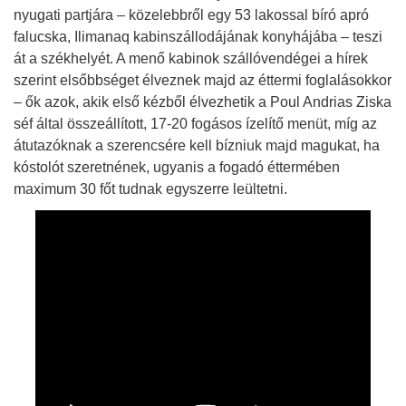
nyugati partjára – közelebbről egy 53 lakossal bíró apró
falucska, Ilimanaq kabinszállodájának konyhájába – teszi
át a székhelyét. A menő kabinok szállóvendégei a hírek
szerint elsőbbséget élveznek majd az éttermi foglalásokkor
– ők azok, akik első kézből élvezhetik a Poul Andrias Ziska
séf által összeállított, 17-20 fogásos ízelítő menüt, míg az
átutazóknak a szerencsére kell bízniuk majd magukat, ha
kóstolót szeretnének, ugyanis a fogadó éttermében
maximum 30 főt tudnak egyszerre leültetni.