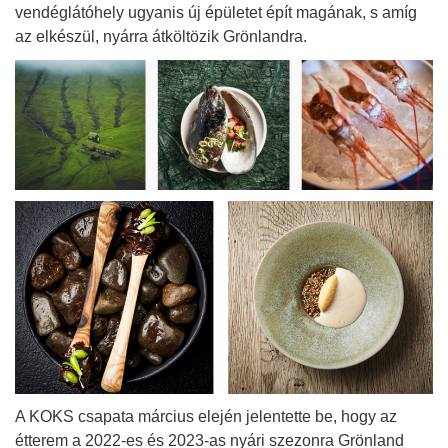
vendéglátóhely ugyanis új épületet épít magának, s amíg
az elkészül, nyárra átköltözik Grönlandra.
A KOKS csapata március elején jelentette be, hogy az
étterem a 2022-es és 2023-as nyári szezonra Grönland