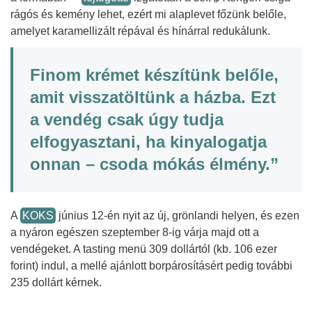
rágós és kemény lehet, ezért mi alaplevet főzünk belőle,
amelyet karamellizált répával és hínárral redukálunk.
Finom krémet készítünk belőle,
amit visszatöltünk a házba. Ezt
a vendég csak úgy tudja
elfogyasztani, ha kinyalogatja
onnan – csoda mókás élmény.”
A
KOKS
június 12-én nyit az új, grönlandi helyen, és ezen
a nyáron egészen szeptember 8-ig várja majd ott a
vendégeket. A tasting menü 309 dollártól (kb. 106 ezer
forint) indul, a mellé ajánlott borpárosításért pedig további
235 dollárt kérnek.