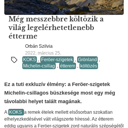
Még messzebbre költözik a
világ legelérhetetlenebb
étterme
Orbán Szilvia
2022. március 25.
KOKS
,
Feröer-szigetek
,
Grönland
,
Michelin-csillag
,
étterem
,
költözés
Ez a tuti exkluzív élmény: a Feröer-szigetek
Michelin-csillagos büszkesége most egy még
távolabbi helyet talált magának.
A
KOKS
a remek ételek mellett elsősorban szokatlan
elhelyezkedésével vált világszerte híressé. Az étterem
eddig ugyanis a Feröer-szigetek zord naturális szépségétől