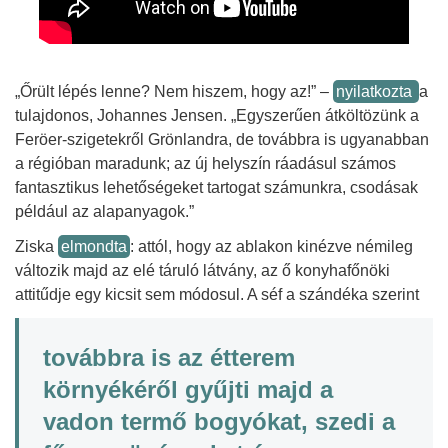
„Őrült lépés lenne? Nem hiszem, hogy az!” –
nyilatkozta
a
tulajdonos, Johannes Jensen. „Egyszerűen átköltözünk a
Feröer-szigetekről Grönlandra, de továbbra is ugyanabban
a régióban maradunk; az új helyszín ráadásul számos
fantasztikus lehetőségeket tartogat számunkra, csodásak
például az alapanyagok.”
Ziska
elmondta
: attól, hogy az ablakon kinézve némileg
változik majd az elé táruló látvány, az ő konyhafőnöki
attitűdje egy kicsit sem módosul. A séf a szándéka szerint
továbbra is az étterem
környékéről gyűjti majd a
vadon termő bogyókat, szedi a