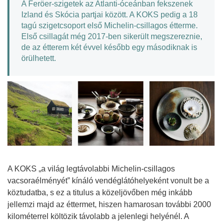
A Feröer-szigetek az Atlanti-óceánban fekszenek
Izland és Skócia partjai között. A KOKS pedig a 18
tagú szigetcsoport első Michelin-csillagos étterme.
Első csillagát még 2017-ben sikerült megszereznie,
de az étterem két évvel később egy másodiknak is
örülhetett.
A KOKS „a világ legtávolabbi Michelin-csillagos
vacsoraélményét” kínáló vendéglátóhelyeként vonult be a
köztudatba, s ez a titulus a közeljövőben még inkább
jellemzi majd az éttermet, hiszen hamarosan további 2000
kilométerrel költözik távolabb a jelenlegi helyénél. A