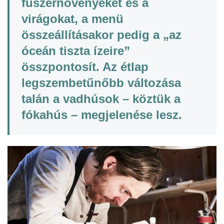
fűszernövényeket és a
virágokat, a menü
összeállításakor pedig a „az
óceán tiszta ízeire”
összpontosít. Az étlap
legszembetűnőbb változása
talán a vadhúsok – köztük a
fókahús – megjelenése lesz.