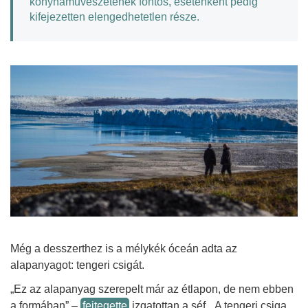
konyhaművészetének fontos, esetenként pedig
kifejezetten elengedhetetlen része.
Még a desszerthez is a mélykék óceán adta az
alapanyagot: tengeri csigát.
„Ez az alapanyag szerepelt már az étlapon, de nem ebben
a formában” –
fejtegette
izgatottan a séf. „A tengeri csiga