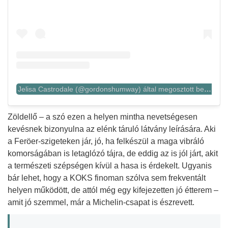
Jelisa Castrodale (@gordonshumway) által megosztott bejegyzés
Zöldellő – a szó ezen a helyen mintha nevetségesen
kevésnek bizonyulna az elénk táruló látvány leírására. Aki
a Feröer-szigeteken jár, jó, ha felkészül a maga vibráló
komorságában is letaglózó tájra, de eddig az is jól járt, akit
a természeti szépségen kívül a hasa is érdekelt. Ugyanis
bár lehet, hogy a KOKS finoman szólva sem frekventált
helyen működött, de attól még egy kifejezetten jó étterem –
amit jó szemmel, már a Michelin-csapat is észrevett.