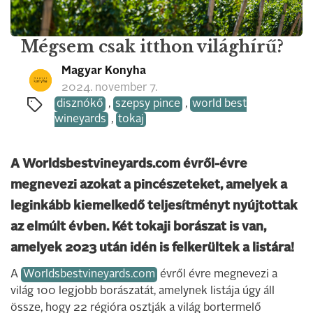
Mégsem csak itthon világhírű?
Magyar Konyha
2024. november 7.
disznókő
,
szepsy pince
,
world best
wineyards
,
tokaj
A Worldsbestvineyards.com évről-évre
megnevezi azokat a pincészeteket, amelyek a
leginkább kiemelkedő teljesítményt nyújtottak
az elmúlt évben. Két tokaji borászat is van,
amelyek 2023 után idén is felkerültek a listára!
A
Worldsbestvineyards.com
évről évre megnevezi a
világ 100 legjobb borászatát, amelynek listája úgy áll
össze, hogy 22 régióra osztják a világ bortermelő