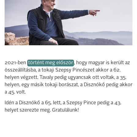
2021-ben
történt meg először
, hogy magyar is került az
összeállításba, a tokaji Szepsy Pincészet akkor a 62.
helyen végzett. Tavaly pedig ugyancsak ott voltak, a 35.
helyen, egy másik tokaji borászat, a Disznókő pedig akkor
a 45. volt.
Idén a Disznókő a 65. lett, a Szepsy Pince pedig a 43.
helyet szerezte meg. Gratulálunk!