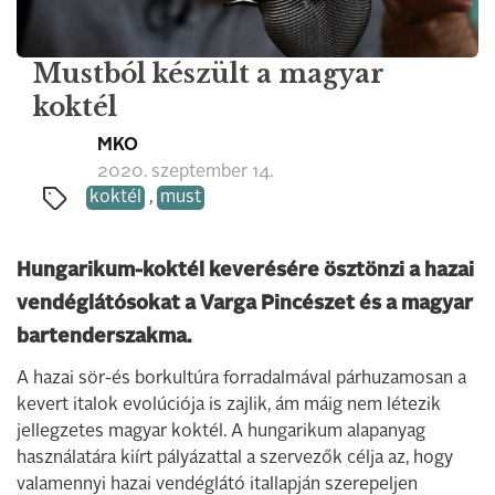
Mustból készült a magyar
koktél
MKO
2020. szeptember 14.
koktél
,
must
Hungarikum-koktél keverésére ösztönzi a hazai
vendéglátósokat a Varga Pincészet és a magyar
bartenderszakma.
A hazai sör-és borkultúra forradalmával párhuzamosan a
kevert italok evolúciója is zajlik, ám máig nem létezik
jellegzetes magyar koktél. A hungarikum alapanyag
használatára kiírt pályázattal a szervezők célja az, hogy
valamennyi hazai vendéglátó itallapján szerepeljen