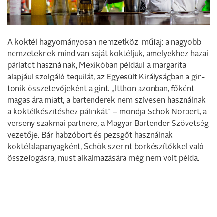
A koktél hagyományosan nemzetközi műfaj: a nagyobb
nemzeteknek mind van saját koktéljuk, amelyekhez hazai
párlatot használnak, Mexikóban például a margarita
alapjául szolgáló tequilát, az Egyesült Királyságban a gin-
tonik összetevőjeként a gint. „Itthon azonban, főként
magas ára miatt, a bartenderek nem szívesen használnak
a koktélkészítéshez pálinkát” – mondja Schök Norbert, a
verseny szakmai partnere, a Magyar Bartender Szövetség
vezetője. Bár habzóbort és pezsgőt használnak
koktélalapanyagként, Schök szerint borkészítőkkel való
összefogásra, must alkalmazására még nem volt példa.