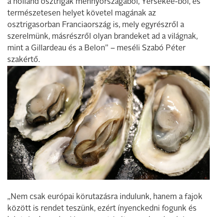
a holland osztrigák mennyországából, Yersekee-ből, és
természetesen helyet követel magának az
osztrigasorban Franciaország is, mely egyrészről a
szerelmünk, másrészről olyan brandeket ad a világnak,
mint a Gillardeau és a Belon” – meséli Szabó Péter
szakértő.
„Nem csak európai körutazásra indulunk, hanem a fajok
között is rendet teszünk, ezért ínyenckedni fogunk és