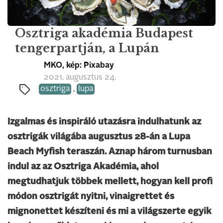
Osztriga akadémia Budapest
tengerpartján, a Lupán
MKO, kép: Pixabay
2021. augusztus 24.
osztriga
,
lupa
Izgalmas és inspiráló utazásra indulhatunk az
osztrigák világába augusztus 28-án a Lupa
Beach Myfish teraszán. Aznap három turnusban
indul az az Osztriga Akadémia, ahol
megtudhatjuk többek mellett, hogyan kell profi
módon osztrigát nyitni, vinaigrettet és
mignonettet készíteni és mi a világszerte egyik