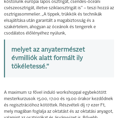
kóstolunk európai lapos osztrigát, csendes-óceáni
csészeosztrigát, illetve sziklaosztrigát is” – teszi hozzá az
osztrigasommelier. „A tippek, trükkök és technikák
elsajátítása után garantált a magabiztosság és a
szakértelem, ahogyan az óceánok és tengerek e
csodálatos élőlényéhez nyúlunk,
melyet az anyatermészet
évmilliók alatt formált ily
tökéletessé.”
A maximum 12 fővel induló workshoppal egybekötött
mesterkurzusok 15.00, 17.00 és 19.00 órakor kezdődnek
és regisztrációhoz kötöttek. Részvételi díj 17 ezer Ft,
mely magában foglalja az oktatást és az oktatási anyagot,
valamint az osztrigákat és ásványvizet is. Bővebb