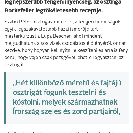
legnépszerűbb tengeri ínyencség, az osztriga
Rockefeller legtökéletesebb receptje.
Szabó Péter osztrigasommelier, a tengeri finomságok
egyik legszakavatottabb hazai ismerője tart
mesterkurzust a Lupa Beachen, ahol mindent
megtudhatunk a sós vizek csodálatos élőlényéről, onnan
kezdve, hogy hogyan kell nyitni, elkészíteni és arra is fény
derül, hogy vajon csak pezsgővel lehet-e fogyasztani az
osztrigát.
„Hét különböző méretű és fajtájú
osztrigát fogunk tesztelni és
kóstolni, melyek származhatnak
Írország szeles és zord partjairól,