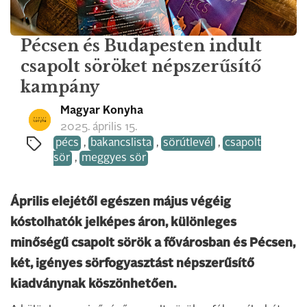
Pécsen és Budapesten indult
csapolt söröket népszerűsítő
kampány
Magyar Konyha
2025. április 15.
pécs
,
bakancslista
,
sörútlevél
,
csapolt
sör
,
meggyes sör
Április elejétől egészen május végéig
kóstolhatók jelképes áron, különleges
minőségű csapolt sörök a fővárosban és Pécsen,
két, igényes sörfogyasztást népszerűsítő
kiadványnak köszönhetően.