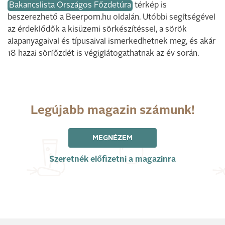
Bakancslista Országos Főzdetúra
térkép is
beszerezhető a Beerporn.hu oldalán. Utóbbi segítségével
az érdeklődők a kisüzemi sörkészítéssel, a sörök
alapanyagaival és típusaival ismerkedhetnek meg, és akár
18 hazai sörfőzdét is végiglátogathatnak az év során.
Legújabb magazin számunk!
MEGNÉZEM
Szeretnék előfizetni a magazinra