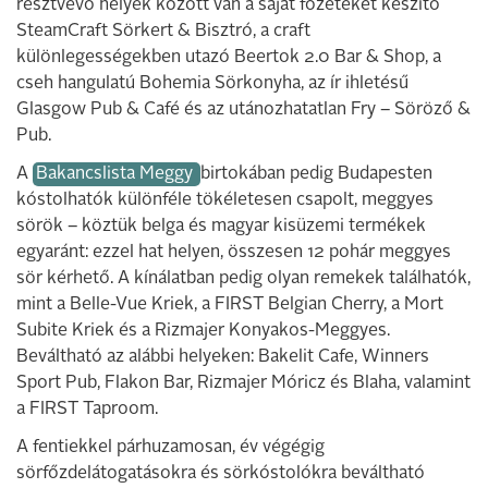
résztvevő helyek között van a saját főzeteket készítő
SteamCraft Sörkert & Bisztró, a craft
különlegességekben utazó Beertok 2.0 Bar & Shop, a
cseh hangulatú Bohemia Sörkonyha, az ír ihletésű
Glasgow Pub & Café és az utánozhatatlan Fry – Söröző &
Pub.
A
Bakancslista Meggy
birtokában pedig Budapesten
kóstolhatók különféle tökéletesen csapolt, meggyes
sörök – köztük belga és magyar kisüzemi termékek
egyaránt: ezzel hat helyen, összesen 12 pohár meggyes
sör kérhető. A kínálatban pedig olyan remekek találhatók,
mint a Belle-Vue Kriek, a FIRST Belgian Cherry, a Mort
Subite Kriek és a Rizmajer Konyakos-Meggyes.
Beváltható az alábbi helyeken: Bakelit Cafe, Winners
Sport Pub, Flakon Bar, Rizmajer Móricz és Blaha, valamint
a FIRST Taproom.
A fentiekkel párhuzamosan, év végégig
sörfőzdelátogatásokra és sörkóstolókra beváltható