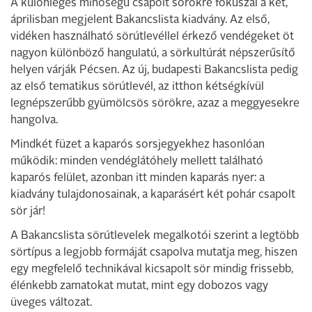
A különleges minőségű csapolt sörökre fókuszál a két,
áprilisban megjelent Bakancslista kiadvány. Az első,
vidéken használható sörútlevéllel érkező vendégeket öt
nagyon különböző hangulatú, a sörkultúrát népszerűsítő
helyen várják Pécsen. Az új, budapesti Bakancslista pedig
az első tematikus sörútlevél, az itthon kétségkívül
legnépszerűbb gyümölcsös sörökre, azaz a meggyesekre
hangolva.
Mindkét füzet a kaparós sorsjegyekhez hasonlóan
működik: minden vendéglátóhely mellett található
kaparós felület, azonban itt minden kaparás nyer: a
kiadvány tulajdonosainak, a kaparásért két pohár csapolt
sör jár!
A Bakancslista sörútlevelek megalkotói szerint a legtöbb
sörtípus a legjobb formáját csapolva mutatja meg, hiszen
egy megfelelő technikával kicsapolt sör mindig frissebb,
élénkebb zamatokat mutat, mint egy dobozos vagy
üveges változat.