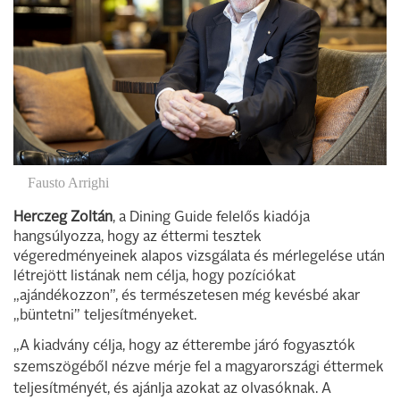
Fausto Arrighi
Herczeg Zoltán
, a Dining Guide felelős kiadója
hangsúlyozza, hogy az éttermi tesztek
végeredményeinek alapos vizsgálata és mérlegelése után
létrejött listának nem célja, hogy pozíciókat
„ajándékozzon”, és természetesen még kevésbé akar
„büntetni” teljesítményeket.
„A kiadvány célja, hogy az étterembe járó fogyasztók
szemszögéből nézve mérje fel a magyarországi éttermek
teljesítményét, és ajánlja azokat az olvasóknak. A