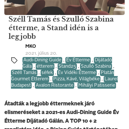
Széll Tamás és Szulló Szabina
étterme, a Stand idén is a
legjobb
MKO
2021. július 20.
Audi-Dining Guide
,
Év Étterme
,
Díjátadó
Gála
,
étterem
,
Stand25
,
Szulló Szabina
,
Széll Tamás
,
séfek
,
Év Vidéki Étterme
,
Platán
Gourmet Étterem
,
Pizza, Kávé, Világbéke
,
Laurel
Budapest
,
Avalon Ristorante
,
Mihályi Patisserie
Átadták a legjobb éttermeknek járó
elismeréseket a 2021-es Audi-Dining Guide Év
Étterme Díjátadó Gálán. A TOP 10 + 2