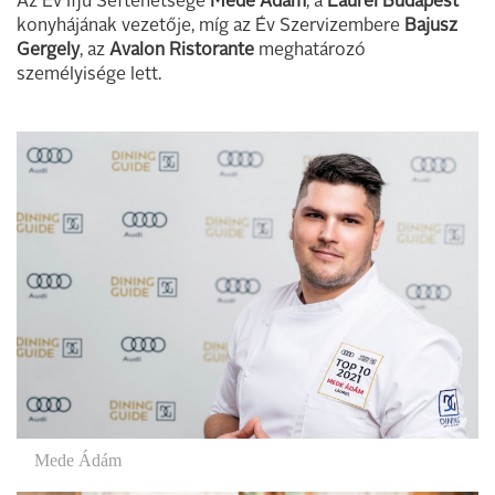
Az Év Ifjú Séftehetsége
Mede Ádám
, a
Laurel Budapest
konyhájának vezetője, míg az Év Szervizembere
Bajusz
Gergely
, az
Avalon Ristorante
meghatározó
személyisége lett.
Mede Ádám