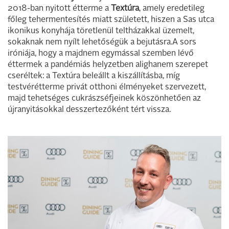
2018-ban nyitott étterme a
Textúra
, amely eredetileg
főleg tehermentesítés miatt született, hiszen a Sas utca
ikonikus konyhája töretlenül teltházakkal üzemelt,
sokaknak nem nyílt lehetőségük a bejutásra.A sors
iróniája, hogy a majdnem egymással szemben lévő
éttermek a pandémiás helyzetben alighanem szerepet
cseréltek: a Textúra beleállt a kiszállításba, míg
testvérétterme privát otthoni élményeket szervezett,
majd tehetséges cukrászséfjeinek köszönhetően az
újranyitásokkal desszertezőként tért vissza.