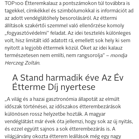
TOP100 Étteremkalauz a pontszámokon túl továbbra is
tagekkel, címkékkel és szimbólumokkal is információt ad
az adott vendéglátóhely besorolásáról. Az éttermi
állítások szakértői szemmel való ellenőrzése komoly
„fogyasztóvédelmi” feladat. Az idei tesztelés különleges
volt, hisz limitált idő adatott rá, emellett sok hely ki sem
nyitott a legjobb éttermek közül. Őket az idei kalauz
természetesen nem említi, nem rangsorolja” –
mondja
Herczeg Zoltán.
A Stand harmadik éve Az Év
Étterme Díj nyertese
„A világ és a hazai gasztronómia állapotát az elmúlt
időszak történései, az időszakos étterembezárások
különösen rossz helyzetbe hozták. A magyar
vendéglátást már évek óta jellemzi, hogy sok az új nyitás,
és ezzel együtt sajnos a sok étterembezárás is. A
világjárvány okozta étterem leállások még egy nagy