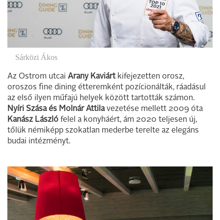
Sárközi Ákos
Az Ostrom utcai
Arany Kaviárt
kifejezetten orosz,
oroszos fine dining étteremként pozícionálták, ráadásul
az első ilyen műfajú helyek között tartották számon.
Nyíri Szása és Molnár Attila
vezetése mellett 2009 óta
Kanász László
felel a konyháért, ám 2020 teljesen új,
tőlük némiképp szokatlan mederbe terelte az elegáns
budai intézményt.