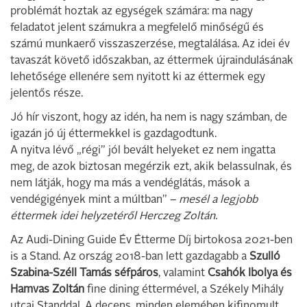
problémát hoztak az egységek számára: ma nagy
feladatot jelent számukra a megfelelő minőségű és
számú munkaerő visszaszerzése, megtalálása. Az idei év
tavaszát követő időszakban, az éttermek újraindulásának
lehetősége ellenére sem nyitott ki az éttermek egy
jelentős része.
Jó hír viszont, hogy az idén, ha nem is nagy számban, de
igazán jó új éttermekkel is gazdagodtunk.
A nyitva lévő „régi” jól bevált helyeket ez nem ingatta
meg, de azok biztosan megérzik ezt, akik belassulnak, és
nem látják, hogy ma más a vendéglátás, mások a
vendégigények mint a múltban” –
mesél a legjobb
éttermek idei helyzetéről Herczeg Zoltán.
Az Audi-Dining Guide Év Étterme Díj birtokosa 2021-ben
is a Stand. Az ország 2018-ban lett gazdagabb a
Szulló
Szabina-Széll Tamás séfpáros
, valamint
Csahók Ibolya és
Hamvas Zoltán
fine dining éttermével, a Székely Mihály
utcai Standdal. A decens, minden elemében kifinomult