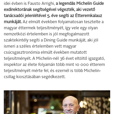
idei évben is Fausto Arrighi,
a legendás Michelin Guide
exdirektorának segítségével végezték, aki vezető
tanácsadói jelenlétével 5. éve segíti az Étteremkalauz
munkáját.
Az elmúlt években folyamatosan tesztelte a
magyar éttermek teljesítményét, így vele egy olyan
nemzetközi értelemben is jól megfogalmazott
szaktekintély segíti a Dining Guide munkáját, aki jól
ismeri a széles értelemben vett magyar
csúcsgasztronómia elmúlt években mutatott
teljesítményét. A Michelin-nél 36 évet eltöltő igazgató,
inspektor az élete folyamán több mint 10 000 étterem
teljesítményét mérte fel, és ezernél is több Michelin-
csillag kiosztásában segédkezett.