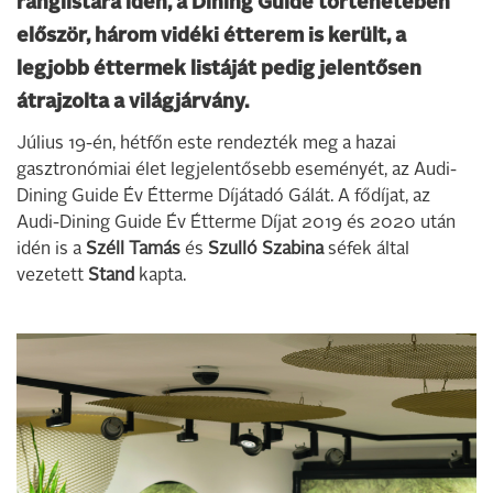
ranglistára idén, a Dining Guide történetében
először, három vidéki étterem is került, a
legjobb éttermek listáját pedig jelentősen
átrajzolta a világjárvány.
Július 19-én, hétfőn este rendezték meg a hazai
gasztronómiai élet legjelentősebb eseményét, az Audi-
Dining Guide Év Étterme Díjátadó Gálát. A fődíjat, az
Audi-Dining Guide Év Étterme Díjat 2019 és 2020 után
idén is a
Széll Tamás
és
Szulló Szabina
séfek által
vezetett
Stand
kapta.