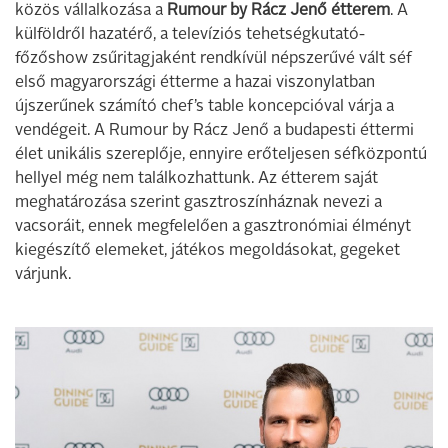
közös vállalkozása a
Rumour by Rácz Jenő étterem
. A
külföldről hazatérő, a televíziós tehetségkutató-
főzőshow zsűritagjaként rendkívül népszerűvé vált séf
első magyarországi étterme a hazai viszonylatban
újszerűnek számító chef’s table koncepcióval várja a
vendégeit. A Rumour by Rácz Jenő a budapesti éttermi
élet unikális szereplője, ennyire erőteljesen séfközpontú
hellyel még nem találkozhattunk. Az étterem saját
meghatározása szerint gasztroszínháznak nevezi a
vacsoráit, ennek megfelelően a gasztronómiai élményt
kiegészítő elemeket, játékos megoldásokat, gegeket
várjunk.