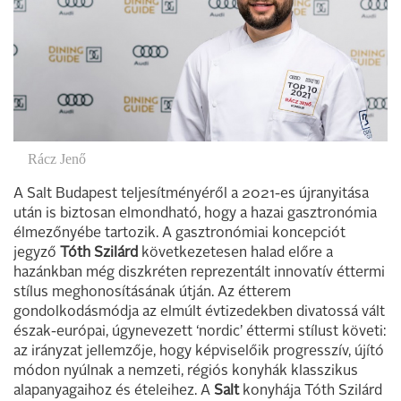
Rácz Jenő
A Salt Budapest teljesítményéről a 2021-es újranyitása
után is biztosan elmondható, hogy a hazai gasztronómia
élmezőnyébe tartozik. A gasztronómiai koncepciót
jegyző
Tóth Szilárd
következetesen halad előre a
hazánkban még diszkréten reprezentált innovatív éttermi
stílus meghonosításának útján. Az étterem
gondolkodásmódja az elmúlt évtizedekben divatossá vált
észak-európai, úgynevezett ‘nordic’ éttermi stílust követi:
az irányzat jellemzője, hogy képviselőik progresszív, újító
módon nyúlnak a nemzeti, régiós konyhák klasszikus
alapanyagaihoz és ételeihez. A
Salt
konyhája Tóth Szilárd