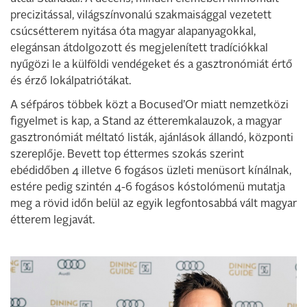
precizitással, világszínvonalú szakmaisággal vezetett
csúcsétterem nyitása óta magyar alapanyagokkal,
elegánsan átdolgozott és megjelenített tradíciókkal
nyűgözi le a külföldi vendégeket és a gasztronómiát értő
és érző lokálpatriótákat.
A séfpáros többek közt a Bocused’Or miatt nemzetközi
figyelmet is kap, a Stand az étteremkalauzok, a magyar
gasztronómiát méltató listák, ajánlások állandó, központi
szereplője. Bevett top éttermes szokás szerint
ebédidőben 4 illetve 6 fogásos üzleti menüsort kínálnak,
estére pedig szintén 4-6 fogásos kóstolómenü mutatja
meg a rövid időn belül az egyik legfontosabbá vált magyar
étterem legjavát.