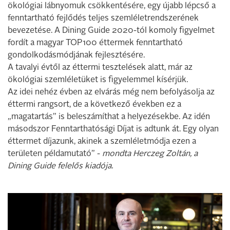
ökológiai lábnyomuk csökkentésére, egy újabb lépcső a
fenntartható fejlődés teljes szemléletrendszerének
bevezetése. A Dining Guide 2020-tól komoly figyelmet
fordít a magyar TOP100 éttermek fenntartható
gondolkodásmódjának fejlesztésére.
A tavalyi évtől az éttermi tesztelések alatt, már az
ökológiai szemléletüket is figyelemmel kísérjük.
Az idei nehéz évben az elvárás még nem befolyásolja az
éttermi rangsort, de a következő években ez a
„magatartás” is beleszámíthat a helyezésekbe. Az idén
másodszor Fenntarthatósági Díjat is adtunk át. Egy olyan
éttermet díjazunk, akinek a szemléletmódja ezen a
területen példamutató” -
mondta Herczeg Zoltán, a
Dining Guide felelős kiadója.