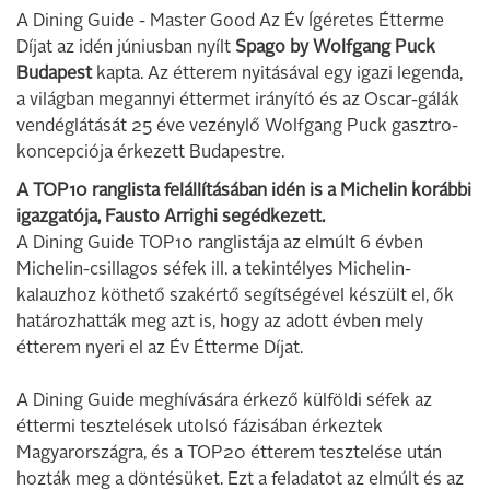
A Dining Guide - Master Good Az Év Ígéretes Étterme
Díjat az idén júniusban nyílt
Spago by Wolfgang Puck
Budapest
kapta. Az étterem nyitásával egy igazi legenda,
a világban megannyi éttermet irányító és az Oscar-gálák
vendéglátását 25 éve vezénylő Wolfgang Puck gasztro-
koncepciója érkezett Budapestre.
A TOP10 ranglista felállításában idén is a Michelin korábbi
igazgatója, Fausto Arrighi segédkezett.
A Dining Guide TOP10 ranglistája az elmúlt 6 évben
Michelin-csillagos séfek ill. a tekintélyes Michelin-
kalauzhoz köthető szakértő segítségével készült el, ők
határozhatták meg azt is, hogy az adott évben mely
étterem nyeri el az Év Étterme Díjat.
A Dining Guide meghívására érkező külföldi séfek az
éttermi tesztelések utolsó fázisában érkeztek
Magyarországra, és a TOP20 étterem tesztelése után
hozták meg a döntésüket. Ezt a feladatot az elmúlt és az