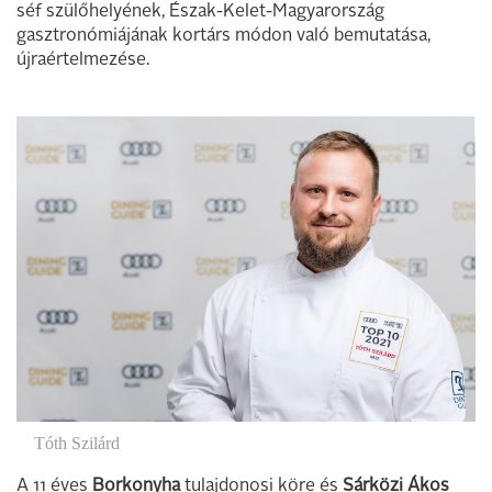
séf szülőhelyének, Észak-Kelet-Magyarország
gasztronómiájának kortárs módon való bemutatása,
újraértelmezése.
Tóth Szilárd
A 11 éves
Borkonyha
tulajdonosi köre és
Sárközi Ákos