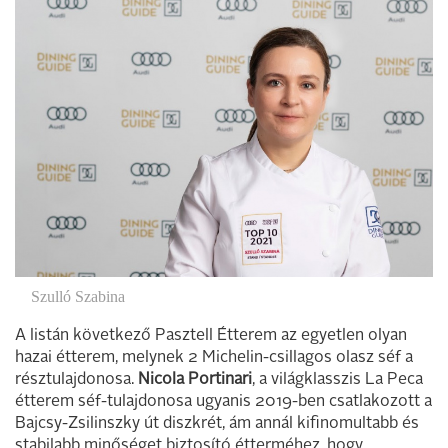
Szulló Szabina
A listán következő Pasztell Étterem az egyetlen olyan
hazai étterem, melynek 2 Michelin-csillagos olasz séf a
résztulajdonosa.
Nicola Portinari
, a világklasszis La Peca
étterem séf-tulajdonosa ugyanis 2019-ben csatlakozott a
Bajcsy-Zsilinszky út diszkrét, ám annál kifinomultabb és
stabilabb minőséget biztosító étterméhez, hogy