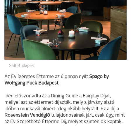
Salt Budapest
Az Év Ígéretes Étterme az újonnan nyílt
Spago by
Wolfgang Puck Budapest
.
Idén először adta át a Dining Guide a Fairplay Díjat,
mellyel azt az éttermet díjazták, mely a járvány alatti
időben munkavállalóiért a leginkább helytállt. Ez a díj a
Rosenstein Vendéglő
tulajdonosainak járt, csak úgy, mint
az Év Szerethető Étterme Díj, melyet szintén ők kaptak.