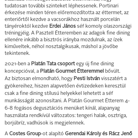
tudatosan további szinteket léphessenek. Portinari
érkezése minden téren előremozdította az éttermet, az
enteriőrtől kezdve a vacsorákhoz használt porcelán
tányéroktól kezdve
Erdei János
séf komoly olaszországi
tréningjéig. A Pasztell Étteremben az adagok fine dining
ellenére inkább a bisztrós irányba mozdulnak, az ízek
kiműveltek, néhol nosztalgikusak, máshol a jövőbe
tekintenek.
2021-ben a
Platán Tata csoport
egy új fine dining
koncepcióval, a
Platán Gourmet Étteremmel
bővült.
Az biztosan elmondható, hogy
Pesti István
visszatért a
gyökereihez, hiszen alapvetően évtizedeken keresztül
csak a fine dining stílusú helyekkel lehetett a séf
munkásságát azonosítani. A Platán Gourmet Étterem 4-
6-8 fogásos degusztációs menüket kínál, alapanyag
használata rendkívül változatos: tengeri halak, osztriga,
borjúbríz, vadhúsok is megjelennek.
A
Costes Group
-ot alapító
Gerendai Károly és Rácz Jenő