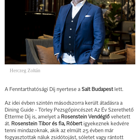
Herczeg Zoltán
A Fenntarthatósági Díj nyertese a
Salt Budapest
lett.
Az idei évben szintén másodszorra került átadásra a
Dining Guide - Törley Pezsgőpincészet Az Év Szerethető
Étterme Díj is, amelyet a
Rosenstein Vendéglő
vehetett
át.
Rosenstein Tibor és fia, Róbert
igyekeznek kedvére
tenni mindazoknak, akik az elmúlt 25 évben már
fogyasztottak náluk zsidótojást, sóletet vagy rántott