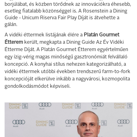
borjúlábat, és közben törődnek az innovációkra éhesebb,
esetleg fiatalabb közönséggel is. A Rosenstein a Dining
Guide - Unicum Riserva Fair Play Díját is átvehette a
gálán.
A vidéki éttermek listájának élére a
Platán Gourmet
Étterem
került, megkapta a Dining Guide Az Év Vidéki
Étterme Díját. A Platán Gourmet Étterem egyértelműen
egy ízig-vérig magas minőségű gasztronómiát felvállaló
koncepció. A konyhai stílus nehezen kategorizálható, a
vidéki éttermek utóbbi években trendszerű farm-to-fork
koncepcióját elkerülve inkább a nagyvárosi, kozmopolita
gondolkodásmódot képviseli.