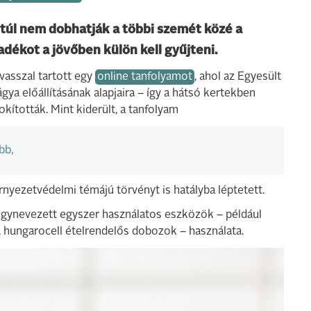
túl nem dobhatják a többi szemét közé a
adékot a jövőben külön kell gyűjteni.
asszal tartott egy
online tanfolyamot
, ahol az Egyesült
ya előállításának alapjaira – így a hátsó kertekben
okították. Mint kiderült, a tanfolyam
bb,
rnyezetvédelmi témájú törvényt is hatályba léptetett.
z úgynevezett egyszer használatos eszközök – például
 hungarocell ételrendelős dobozok – használata.