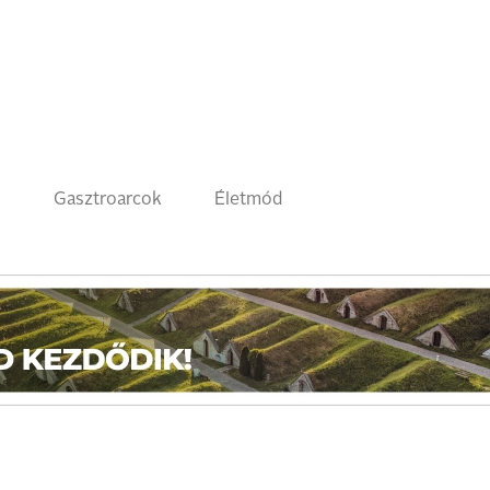
k
Gasztroarcok
Életmód