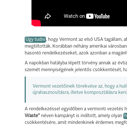
Úgy tudni
, hogy Vermont az első USA tagállam, 
megtiltották. Korábban néhány amerikai városban
hasonló rendelkezéseket, azok azonban a magánh
A napokban hatályba lépett törvény annak az évti
szemét mennyiségének jelentős csökkentését, ha
Vermont vezetőinek törekvése az, hogy a hul
újrahasznosításra, illetve komposztálásra kerü
A rendelkezéssel egyidőben a vermonti vezetés 
Waste”
néven kampányt is indított, amely olyan
h
csökkentésére, amit mindenkinek érdemes megfont