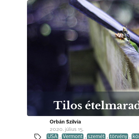
Tilos ételmara
Orbán Szilvia
2020. július 15.
USA
,
Vermont
,
szemét
,
törvény
,
kö