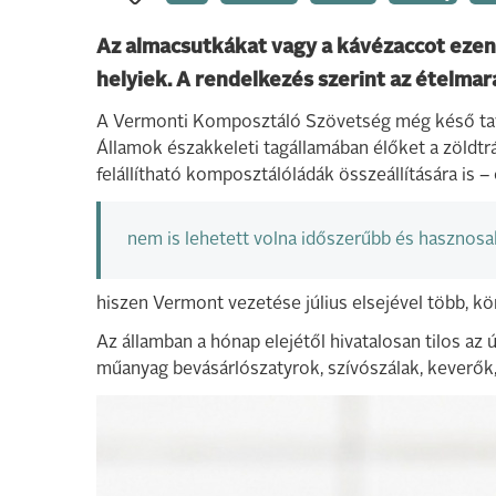
Az almacsutkákat vagy a kávézaccot ezen
helyiek. A rendelkezés szerint az ételmar
A Vermonti Komposztáló Szövetség még késő tav
Államok északkeleti tagállamában élőket a zöldtrág
felállítható komposztálóládák összeállítására is – 
nem is lehetett volna időszerűbb és hasznosa
hiszen Vermont vezetése július elsejével több, kö
Az államban a hónap elejétől hivatalosan tilos a
műanyag bevásárlószatyrok, szívószálak, keverők,