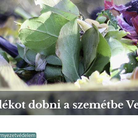
dékot dobni a szemétbe 
rnyezetvédelem