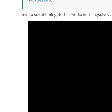
környezetre,
mint a sokat emlegetett szén-dioxid, hangsúlyoz