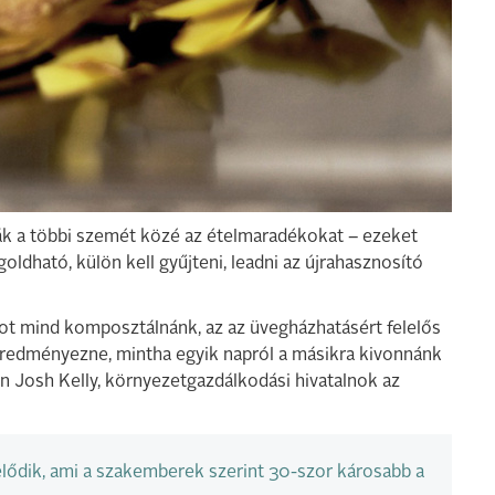
ják a többi szemét közé az ételmaradékokat – ezeket
oldható, külön kell gyűjteni, leadni az újrahasznosító
kot mind komposztálnánk, az az üvegházhatásért felelős
redményezne, mintha egyik napról a másikra kivonnánk
 Josh Kelly, környezetgazdálkodási hivatalnok az
lődik, ami a szakemberek szerint 30-szor károsabb a