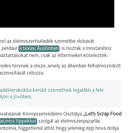
ahol az élelmiszerhulladék szemétbe dobását
, például
a texasi Austinban
, is hoztak a mostanihoz
áztartásokat nem, csak az éttermeket kötelezték.
zedes tervnek a része, amely az államban felhalmozódott
sznosítását célozza.
ladéklerakókba kerülő szemétnek legalább a fele
ljön a jövőben.
hivatalának Környezetvédelmi Osztálya
„Let’s Scrap Food
asznos tippekkel
szolgál az élelmiszerpazarlás
olnia, függetlenül attól, hogy jelenleg épp hová dobja