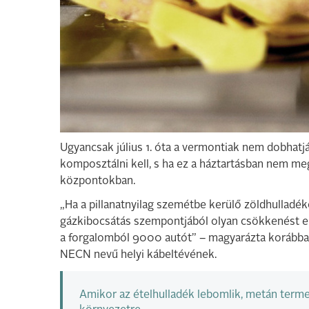
Ugyancsak július 1. óta a vermontiak nem dobhat
komposztálni kell, s ha ez a háztartásban nem meg
központokban.
„Ha a pillanatnyilag szemétbe kerülő zöldhulladé
gázkibocsátás szempontjából olyan csökkenést e
a forgalomból 9000 autót” – magyarázta korábban
NECN nevű helyi kábeltévének.
Amikor az ételhulladék lebomlik, metán terme