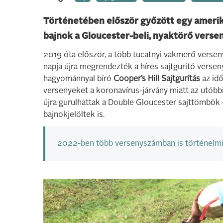
Történetében először győzött egy amerikai
bajnok a Gloucester-beli, nyaktörő verse
2019 óta először, a több tucatnyi vakmerő vers
napja újra megrendezték a híres sajtgurító verse
hagyománnyal bíró
Cooper’s Hill Sajtgurítás
az idő
versenyeket a koronavírus-járvány miatt az utób
újra gurulhattak a Double Gloucester sajttömbök
bajnokjelöltek is.
2022-ben több versenyszámban is történelmi