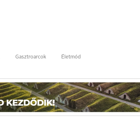
k
Gasztroarcok
Életmód