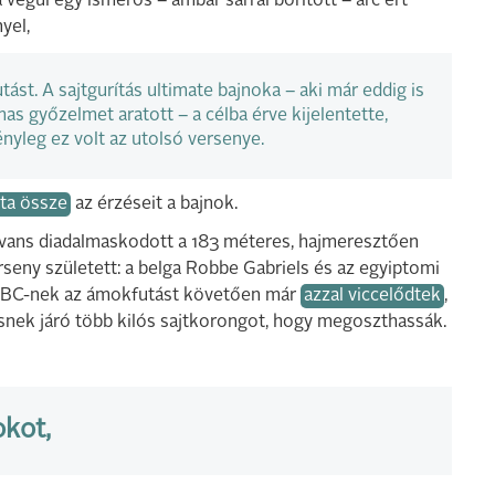
 végül egy ismerős – ámbár sárral borított – arc ért
yel,
tást. A sajtgurítás ultimate bajnoka – aki már eddig is
as győzelmet aratott – a célba érve kijelentette,
nyleg ez volt az utolsó versenye.
lta össze
az érzéseit a bajnok.
Evans diadalmaskodott a 183 méteres, hajmeresztően
eny született: a belga Robbe Gabriels és az egyiptomi
 BBC-nek az ámokfutást követően már
azzal viccelődtek
,
snek járó több kilós sajtkorongot, hogy megoszthassák.
okot,