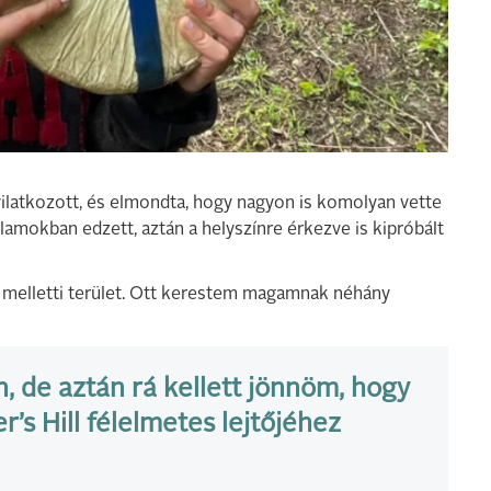
yilatkozott, és elmondta, hogy nagyon is komolyan vette
llamokban edzett, aztán a helyszínre érkezve is kipróbált
 melletti terület. Ott kerestem magamnak néhány
 de aztán rá kellett jönnöm, hogy
’s Hill félelmetes lejtőjéhez