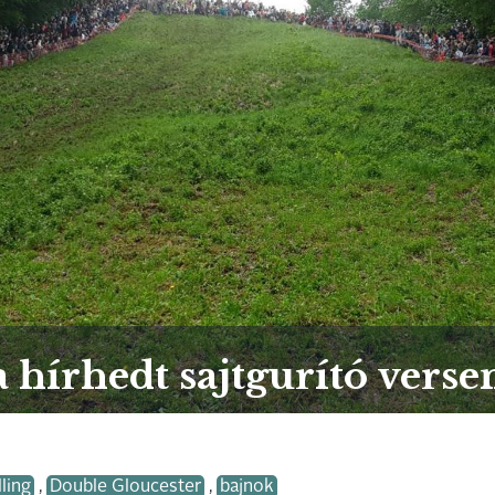
a hírhedt sajtgurító vers
ling
,
Double Gloucester
,
bajnok