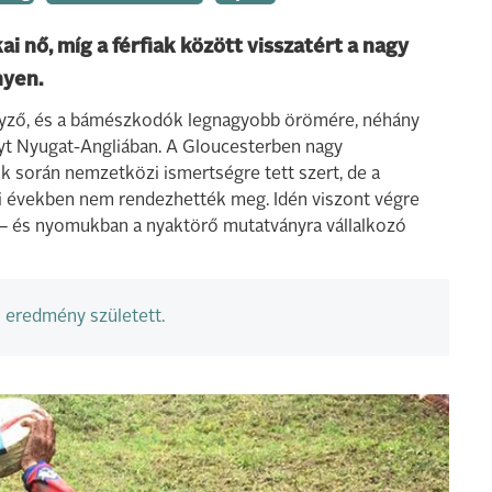
 nő, míg a férfiak között visszatért a nagy
nyen.
enyző, és a bámészkodók legnagyobb örömére, néhány
nyt Nyugat-Angliában. A Gloucesterben nagy
k során nemzetközi ismertségre tett szert, de a
bi években nem rendezhették meg. Idén viszont végre
 – és nyomukban a nyaktörő mutatványra vállalkozó
 eredmény született.