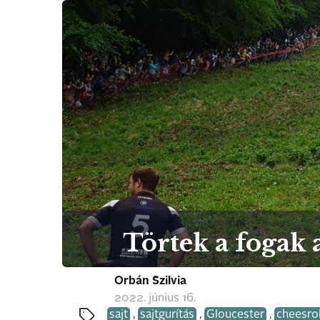
Törtek a fogak 
Orbán Szilvia
2022. június 16.
sajt
,
sajtgurítás
,
Gloucester
,
cheesrol