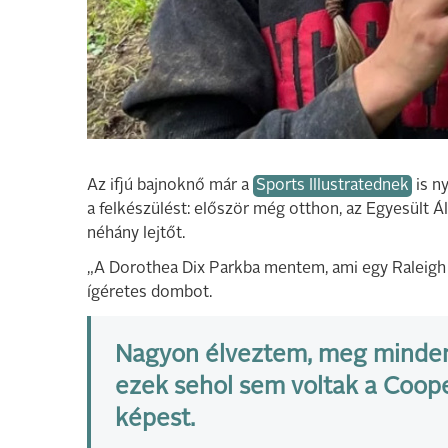
Az ifjú bajnoknő már a
Sports Illustratednek
is n
a felkészülést: először még otthon, az Egyesült Á
néhány lejtőt.
„A Dorothea Dix Parkba mentem, ami egy Raleigh
ígéretes dombot.
Nagyon élveztem, meg minden,
ezek sehol sem voltak a Cooper
képest.