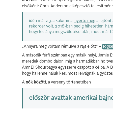
A
férfiak
első versenyén 25-en indultak, és a célba
elsőként: Chris Anderson elképesztő teljesítménn
idén már 23. alkalommal
nyerte meg
a lejtőnfu
rekorder volt, 2018-ban pedig hihetetlen, hárm
hogy kislánya megszületése után, most már té
„Annyira meg voltam rémülve a rajt előtt” –
fogla
A második férfi számban egy másik helyi, Jamie 
meredek domboldalon, míg a harmadikban holtvers
Amr El Shourbagya egyszerre csapott a célba. A
hogy ha lenne náluk kés, most felvágnák a győzte
A
nők között
, a verseny történetében
először avattak amerikai bajn