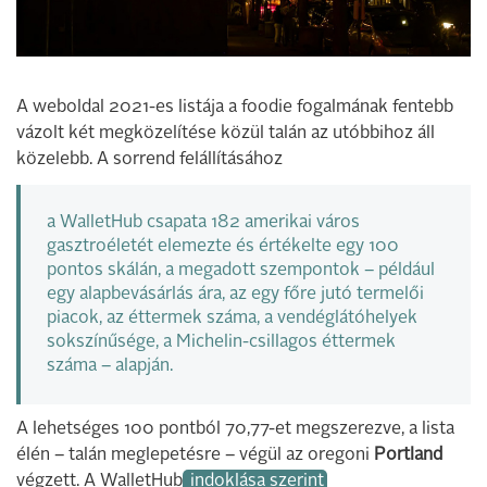
A weboldal 2021-es listája a foodie fogalmának fentebb
vázolt két megközelítése közül talán az utóbbihoz áll
közelebb. A sorrend felállításához
a WalletHub csapata 182 amerikai város
gasztroéletét elemezte és értékelte egy 100
pontos skálán, a megadott szempontok – például
egy alapbevásárlás ára, az egy főre jutó termelői
piacok, az éttermek száma, a vendéglátóhelyek
sokszínűsége, a Michelin-csillagos éttermek
száma – alapján.
A lehetséges 100 pontból 70,77-et megszerezve, a lista
élén – talán meglepetésre – végül az oregoni
Portland
végzett. A WalletHub
indoklása szerint