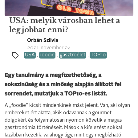
USA: melyik városban lehet a
legjobbat enni?
Orbán Szilvia
2021. november 24.
USA
,
foodie
,
gasztroélet
,
TOP10
Egy tanulmány a megfizethetőség, a
sokszínűség és a minőség alapján állított fel
sorrendet, mutatjuk a TOP10-es listát.
A „foodie” kicsit mindenkinek mást jelent. Van, aki olyan
embereket ért alatta, akik odavannak a gourmet
dolgokért és folyamatosan nyomon követik a magas
gasztronómia történéseit. Mások a kifejezést sokkal
lazábban kezelik: valahogy úgy, mint egy megbízható,