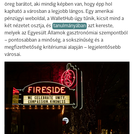
öreg barátot, aki mindig képben van, hogy épp hol
kapható a városban a legjobb lángos. Egy amerikai
pénzügyi weboldal, a WalletHub úgy tűnik, kicsit mind a
két nézetet osztja, és
tanulmányában
azt kereste,
melyek az Egyesült Államok gasztronómiai szempontból
– pontosabban a minőség, a sokszínűség és a
megfizethetőség kritériumai alapján – legjelentősebb
városai.