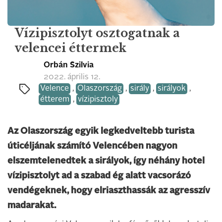
Vízipisztolyt osztogatnak a
velencei éttermek
Orbán Szilvia
2022. április 12.
Velence
,
Olaszország
,
sirály
,
sirályok
,
étterem
,
vízipisztoly
Az Olaszország egyik legkedveltebb turista
úticéljának számító Velencében nagyon
elszemtelenedtek a sirályok, így néhány hotel
vízipisztolyt ad a szabad ég alatt vacsorázó
vendégeknek, hogy elriaszthassák az agresszív
madarakat.