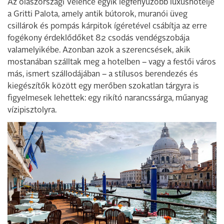
Az olaszországi Velence egyik legfényűzőbb luxushotelje
a Gritti Palota, amely antik bútorok, muranói üveg
csillárok és pompás kárpitok ígéretével csábítja az erre
fogékony érdeklődőket 82 csodás vendégszobája
valamelyikébe. Azonban azok a szerencsések, akik
mostanában szálltak meg a hotelben – vagy a festői város
más, ismert szállodájában – a stílusos berendezés és
kiegészítők között egy merőben szokatlan tárgyra is
figyelmesek lehettek: egy rikító narancssárga, műanyag
vízipisztolyra.