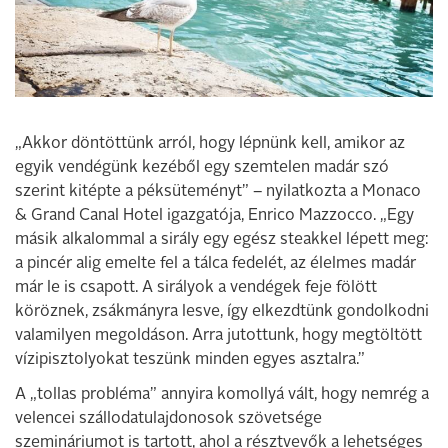
„Akkor döntöttünk arról, hogy lépnünk kell, amikor az
egyik vendégünk kezéből egy szemtelen madár szó
szerint kitépte a péksüteményt” – nyilatkozta a Monaco
& Grand Canal Hotel igazgatója, Enrico Mazzocco. „Egy
másik alkalommal a sirály egy egész steakkel lépett meg:
a pincér alig emelte fel a tálca fedelét, az élelmes madár
már le is csapott. A sirályok a vendégek feje fölött
köröznek, zsákmányra lesve, így elkezdtünk gondolkodni
valamilyen megoldáson. Arra jutottunk, hogy megtöltött
vízipisztolyokat teszünk minden egyes asztalra.”
A „tollas probléma” annyira komollyá vált, hogy nemrég a
velencei szállodatulajdonosok szövetsége
szemináriumot is tartott, ahol a résztvevők a lehetséges