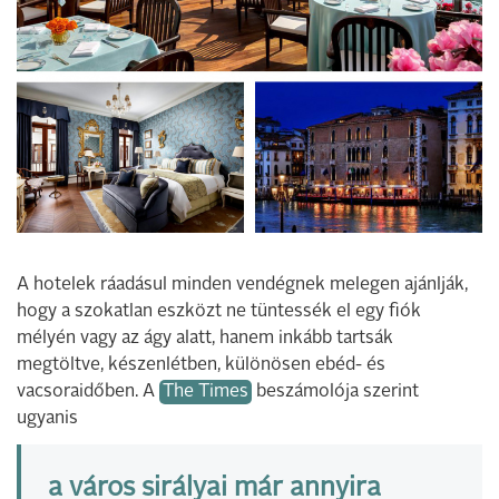
A hotelek ráadásul minden vendégnek melegen ajánlják,
hogy a szokatlan eszközt ne tüntessék el egy fiók
mélyén vagy az ágy alatt, hanem inkább tartsák
megtöltve, készenlétben, különösen ebéd- és
vacsoraidőben. A
The Times
beszámolója szerint
ugyanis
a város sirályai már annyira