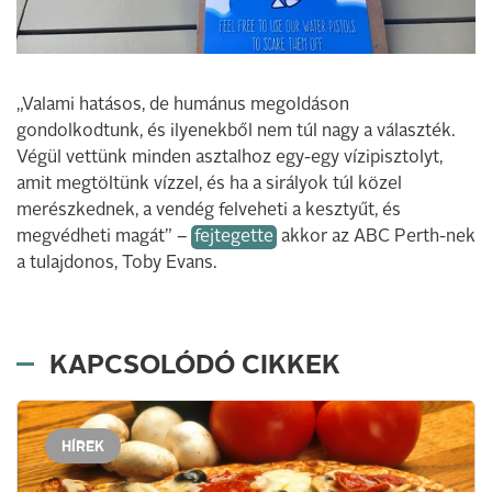
„Valami hatásos, de humánus megoldáson
gondolkodtunk, és ilyenekből nem túl nagy a választék.
Végül vettünk minden asztalhoz egy-egy vízipisztolyt,
amit megtöltünk vízzel, és ha a sirályok túl közel
merészkednek, a vendég felveheti a kesztyűt, és
megvédheti magát” –
fejtegette
akkor az ABC Perth-nek
a tulajdonos, Toby Evans.
KAPCSOLÓDÓ CIKKEK
HÍREK