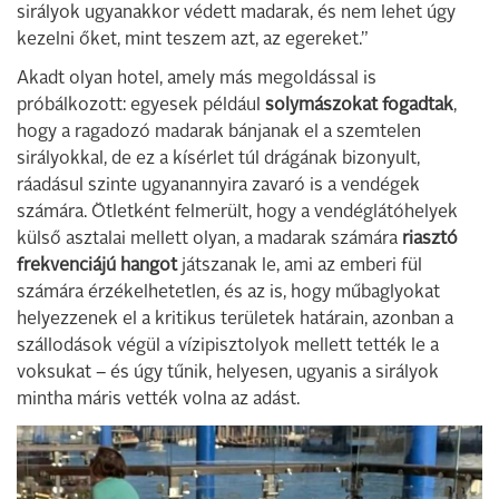
sirályok ugyanakkor védett madarak, és nem lehet úgy
kezelni őket, mint teszem azt, az egereket.”
Akadt olyan hotel, amely más megoldással is
próbálkozott: egyesek például
solymászokat fogadtak
,
hogy a ragadozó madarak bánjanak el a szemtelen
sirályokkal, de ez a kísérlet túl drágának bizonyult,
ráadásul szinte ugyanannyira zavaró is a vendégek
számára. Ötletként felmerült, hogy a vendéglátóhelyek
külső asztalai mellett olyan, a madarak számára
riasztó
frekvenciájú hangot
játszanak le, ami az emberi fül
számára érzékelhetetlen, és az is, hogy műbaglyokat
helyezzenek el a kritikus területek határain, azonban a
szállodások végül a vízipisztolyok mellett tették le a
voksukat – és úgy tűnik, helyesen, ugyanis a sirályok
mintha máris vették volna az adást.