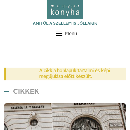
AMITŐL A SZELLEM IS JÓLLAKIK
Menü
Toggle
navigation
A cikk a honlapuk tartalmi és képi
megújulása előtt készült.
CIKKEK