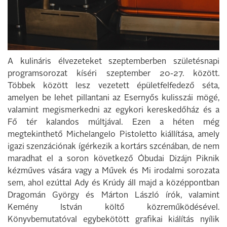
A kulináris élvezeteket szeptemberben születésnapi
programsorozat kíséri szeptember 20-27. között.
Többek között lesz vezetett épületfelfedező séta,
amelyen be lehet pillantani az Esernyős kulisszái mögé,
valamint megismerkedni az egykori kereskedőház és a
Fő tér kalandos múltjával. Ezen a héten még
megtekinthető Michelangelo Pistoletto kiállítása, amely
igazi szenzációnak ígérkezik a kortárs szcénában, de nem
maradhat el a soron következő Óbudai Dizájn Piknik
kézműves vására vagy a Művek és Mi irodalmi sorozata
sem, ahol ezúttal Ady és Krúdy áll majd a középpontban
Dragomán György és Márton László írók, valamint
Kemény István költő közreműködésével.
Könyvbemutatóval egybekötött grafikai kiálítás nyílik