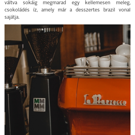
váltva sokáig megmarad egy kellemesen meleg,
csokoládés íz, amely már a desszertes brazil vonal
sajátja.