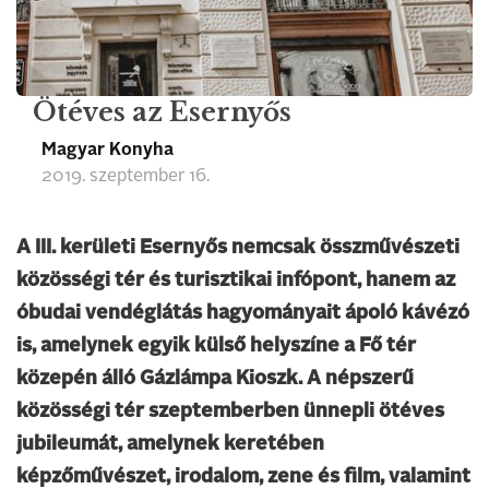
Ötéves az Esernyős
Magyar Konyha
2019. szeptember 16.
A III. kerületi Esernyős nemcsak összművészeti
közösségi tér és turisztikai infópont, hanem az
óbudai vendéglátás hagyományait ápoló kávézó
is, amelynek egyik külső helyszíne a Fő tér
közepén álló Gázlámpa Kioszk. A népszerű
közösségi tér szeptemberben ünnepli ötéves
jubileumát, amelynek keretében
képzőművészet, irodalom, zene és film, valamint