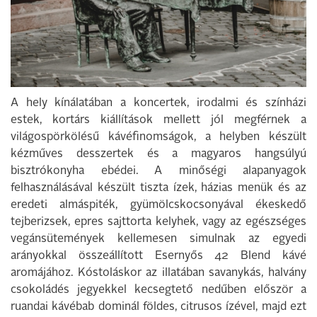
A hely kínálatában a koncertek, irodalmi és színházi
estek, kortárs kiállítások mellett jól megférnek a
világospörkölésű kávéfinomságok, a helyben készült
kézműves desszertek és a magyaros hangsúlyú
bisztrókonyha ebédei. A minőségi alapanyagok
felhasználásával készült tiszta ízek, házias menük és az
eredeti almáspiték, gyümölcskocsonyával ékeskedő
tejberizsek, epres sajttorta kelyhek, vagy az egészséges
vegánsütemények kellemesen simulnak az egyedi
arányokkal összeállított Esernyős 42 Blend kávé
aromájához. Kóstoláskor az illatában savanykás, halvány
csokoládés jegyekkel kecsegtető nedűben először a
ruandai kávébab dominál földes, citrusos ízével, majd ezt