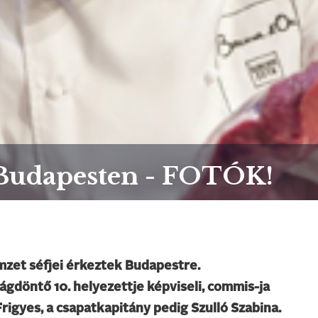
 Budapesten - FOTÓK!
mzet séfjei érkeztek Budapestre.
ágdöntő 10. helyezettje képviseli, commis-ja
rigyes, a csapatkapitány pedig Szulló Szabina.