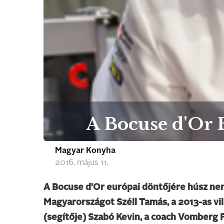
A Bocuse d'Or
Magyar Konyha
2016. május 11.
A Bocuse d'Or európai döntőjére húsz ne
Magyarországot Széll Tamás, a 2013-as vil
(segítője) Szabó Kevin, a coach Vomberg F