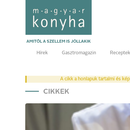
AMITŐL A SZELLEM IS JÓLLAKIK
Hírek
Gasztromagazin
Recepte
A cikk a honlapuk tartalmi és kép
CIKKEK