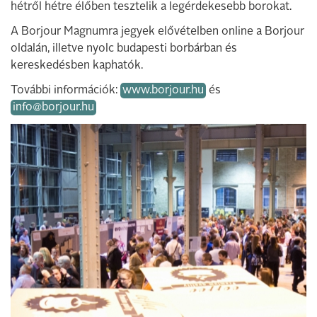
hétről hétre élőben tesztelik a legérdekesebb borokat.
A Borjour Magnumra jegyek elővételben online a Borjour
oldalán, illetve nyolc budapesti borbárban és
kereskedésben kaphatók.
További információk:
www.borjour.hu
és
info@borjour.hu