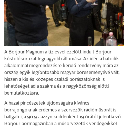
A Borjour Magnum a tíz évvel ezelőtt indult Borjour
kóstolósorozat legnagyobb állomása. Az idén a hatodik
alkalommal megrendezésre kerülő rendezvény mára az
ország egyik legfontosabb magyar boreseményévé vált,
hiszen a kis és közepes családi borászatoknak is
lehetőséget ad a szakma és a nagyközönség előtti
bemutatkozásra.
A hazai pincészetek újdonságaira kíváncsi
borrajongóknak érdemes a szervezők rádióműsorát is
hallgatni, a 90.9 Jazzyn keddenként 19 órától jelentkező
Borjour bormagazinban a műsorvezetők vendégeikkel