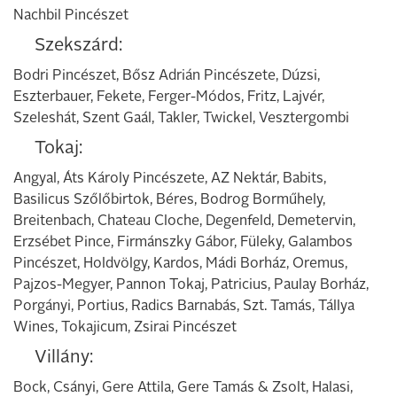
Nachbil Pincészet
Szekszárd:
Bodri Pincészet, Bősz Adrián Pincészete, Dúzsi,
Eszterbauer, Fekete, Ferger-Módos, Fritz, Lajvér,
Szeleshát, Szent Gaál, Takler, Twickel, Vesztergombi
Tokaj:
Angyal, Áts Károly Pincészete, AZ Nektár, Babits,
Basilicus Szőlőbirtok, Béres, Bodrog Borműhely,
Breitenbach, Chateau Cloche, Degenfeld, Demetervin,
Erzsébet Pince, Firmánszky Gábor, Füleky, Galambos
Pincészet, Holdvölgy, Kardos, Mádi Borház, Oremus,
Pajzos-Megyer, Pannon Tokaj, Patricius, Paulay Borház,
Porgányi, Portius, Radics Barnabás, Szt. Tamás, Tállya
Wines, Tokajicum, Zsirai Pincészet
Villány:
Bock, Csányi, Gere Attila, Gere Tamás & Zsolt, Halasi,