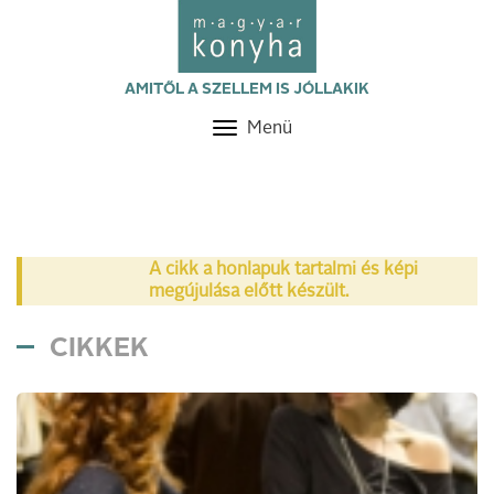
AMITŐL A SZELLEM IS JÓLLAKIK
Menü
Toggle
navigation
A cikk a honlapuk tartalmi és képi
megújulása előtt készült.
CIKKEK