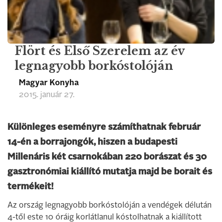
Flört és Első Szerelem az év
legnagyobb borkóstolóján
Magyar Konyha
2015. január 27.
Különleges eseményre számíthatnak február
14-én a borrajongók, hiszen a budapesti
Millenáris két csarnokában 220 borászat és 30
gasztronómiai kiállító mutatja majd be borait és
termékeit!
Az ország legnagyobb borkóstolóján a vendégek délután
4-től este 10 óráig korlátlanul kóstolhatnak a kiállított