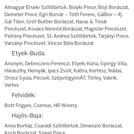
Almagyar Érseki Szőlőbirtok, Bolyki Pince, Böjt Borászat,
Demeter Pince, Egri Borvár – Tóth Ferenc, GálBor – ifj.
Gál Tibor, Gróf Buttler Borászat, Havas & Timár
Pincészet, Kovács Nimród Borászat, Magister Pincészet,
Petrény Pincészet, St. Andrea Szőlőbirtok, Tarjányi Pince,
Varsányi Pincészet, Vincze Béla Borászat
Etyek-Buda:
Anonym, Debreczeni-Ferenczi, Etyeki Kúria, György Villa,
Haraszthy, Hernyák, Ipacs Zsolt, Kattra, Kertész, Nádas,
Orosz Gyula, Pécseli, SzépvölgyönÁT, Törley, Vabrik,
Vértes
Felvidék:
Bott Frigyes, Csernus, HR Winery
Hajós-Baja:
Anna Borház, Csanádi Szőlőbirtok, Dimenzió Borászat,
Koch Borászat, Sziegl Pince