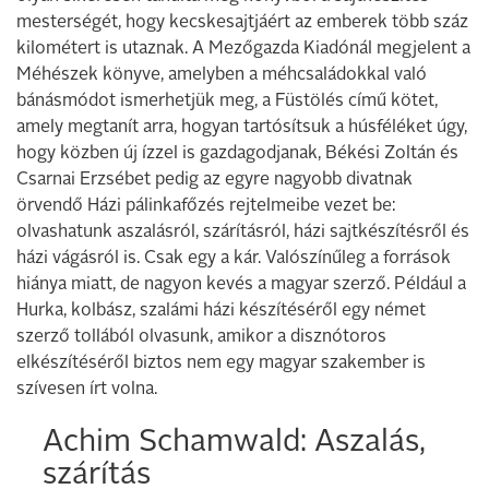
mesterségét, hogy kecskesajtjáért az emberek több száz
kilométert is utaznak. A Mezőgazda Kiadónál megjelent a
Méhészek könyve, amelyben a méhcsaládokkal való
bánásmódot ismerhetjük meg, a Füstölés című kötet,
amely megtanít arra, hogyan tartósítsuk a húsféléket úgy,
hogy közben új ízzel is gazdagodjanak, Békési Zoltán és
Csarnai Erzsébet pedig az egyre nagyobb divatnak
örvendő Házi pálinkafőzés rejtelmeibe vezet be:
olvashatunk aszalásról, szárításról, házi sajtkészítésről és
házi vágásról is. Csak egy a kár. Valószínűleg a források
hiánya miatt, de nagyon kevés a magyar szerző. Például a
Hurka, kolbász, szalámi házi készítéséről egy német
szerző tollából olvasunk, amikor a disznótoros
elkészítéséről biztos nem egy magyar szakember is
szívesen írt volna.
Achim Schamwald: Aszalás,
szárítás