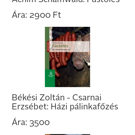
Achim Schamwald: Füstölés
Ára: 2900 Ft
Békési Zoltán - Csarnai
Erzsébet: Házi pálinkafőzés
Ára: 3500