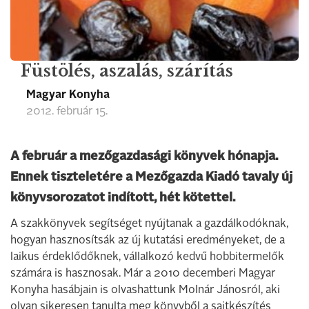
Füstölés, aszalás, szárítás
Magyar Konyha
2012. február 15.
A február a mezőgazdasági könyvek hónapja.
Ennek tiszteletére a Mezőgazda Kiadó tavaly új
könyvsorozatot indított, hét kötettel.
A szakkönyvek segítséget nyújtanak a gazdálkodóknak,
hogyan hasznosítsák az új kutatási eredményeket, de a
laikus érdeklődőknek, vállalkozó kedvű hobbitermelők
számára is hasznosak. Már a 2010 decemberi Magyar
Konyha hasábjain is olvashattunk Molnár Jánosról, aki
olyan sikeresen tanulta meg könyvből a sajtkészítés