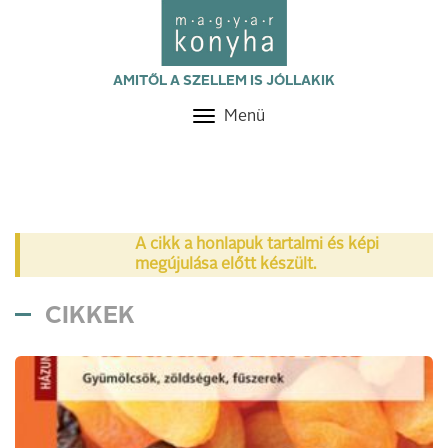
AMITŐL A SZELLEM IS JÓLLAKIK
Menü
Toggle
navigation
A cikk a honlapuk tartalmi és képi
megújulása előtt készült.
CIKKEK