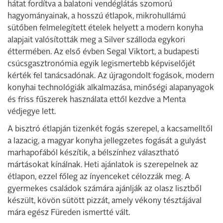
hátat fordítva a balatoni vendéglátás szomorú
hagyományainak, a hosszú étlapok, mikrohullámú
sütőben felmelegített ételek helyett a modern konyha
alapjait valósították meg a Silver szálloda egykori
éttermében. Az első évben Segal Viktort, a budapesti
csúcsgasztronómia egyik legismertebb képviselőjét
kérték fel tanácsadónak. Az újragondolt fogások, modern
konyhai technológiák alkalmazása, minőségi alapanyagok
és friss fűszerek használata ettől kezdve a Menta
védjegye lett.
A bisztró étlapján tizenkét fogás szerepel, a kacsamelltől
a lazacig, a magyar konyha jellegzetes fogását a gulyást
marhapofából készítik, a bélszínhez választható
mártásokat kínálnak. Heti ajánlatok is szerepelnek az
étlapon, ezzel főleg az ínyenceket célozzák meg. A
gyermekes családok számára ajánlják az olasz lisztből
készült, kövön sütött pizzát, amely vékony tésztájával
mára egész Füreden ismertté vált.