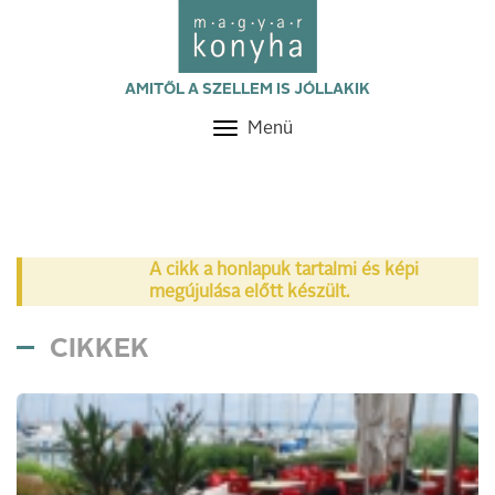
AMITŐL A SZELLEM IS JÓLLAKIK
Menü
Toggle
navigation
A cikk a honlapuk tartalmi és képi
megújulása előtt készült.
CIKKEK