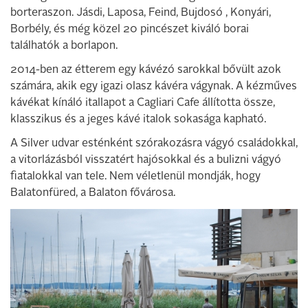
borteraszon. Jásdi, Laposa, Feind, Bujdosó , Konyári,
Borbély, és még közel 20 pincészet kiváló borai
találhatók a borlapon.
2014-ben az étterem egy kávézó sarokkal bővült azok
számára, akik egy igazi olasz kávéra vágynak. A kézműves
kávékat kínáló itallapot a Cagliari Cafe állította össze,
klasszikus és a jeges kávé italok sokasága kapható.
A Silver udvar esténként szórakozásra vágyó családokkal,
a vitorlázásból visszatért hajósokkal és a bulizni vágyó
fiatalokkal van tele. Nem véletlenül mondják, hogy
Balatonfüred, a Balaton fővárosa.