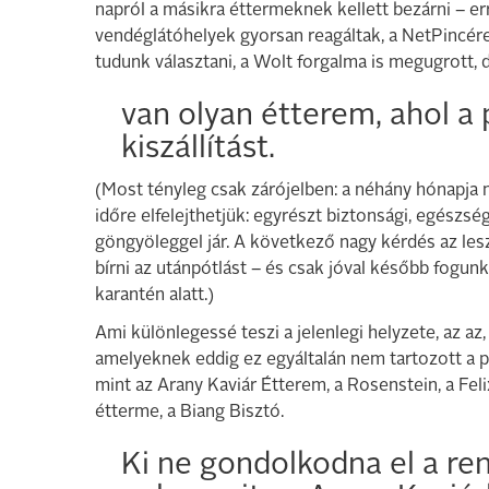
napról a másikra éttermeknek kellett bezárni – e
vendéglátóhelyek gyorsan reagáltak, a NetPincére
tudunk választani, a Wolt forgalma is megugrott, 
van olyan étterem, ahol a
kiszállítást.
(Most tényleg csak zárójelben: a néhány hónapj
időre elfelejthetjük: egyrészt biztonsági, egészsé
göngyöleggel jár. A következő nagy kérdés az le
bírni az utánpótlást – és csak jóval később fogun
karantén alatt.)
Ami különlegessé teszi a jelenlegi helyzete, az az,
amelyeknek eddig ez egyáltalán nem tartozott a p
mint az Arany Kaviár Étterem, a Rosenstein, a F
étterme, a Biang Bisztó.
Ki ne gondolkodna el a re