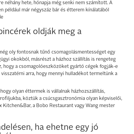
rre néhány hete, hónapja még senki nem számított. A
n például már négyszáz bár és étterem kínálatából
de
 pincérek oldják meg a
a még oly fontosnak tűnő csomagolásmentességet egy
gügyi okokból, másrészt a házhoz szállítás is rengeteg
sz, hogy a csomagolóeszközöket gyártó cégek fogják-e
k visszatérni arra, hogy mennyi hulladékot termeltünk a
 hogy olyan éttermek is vállalnak házhozszállítás,
rofiljukba, köztük a csúcsgasztronómia olyan képviselői,
elix Kitchen&Bar, a Bobo Restaurant vagy Wang mester
ndelésen, ha ehetne egy jó