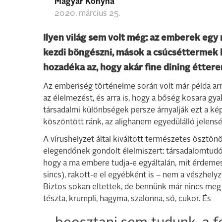
Magyar Konyha
2020. március 25.
Ilyen világ sem volt még: az emberek egy
kezdi böngészni, mások a csúcséttermek h
hozadéka az, hogy akár fine dining éttere
Az emberiség történelme során volt már példa arr
az élelmezést, és arra is, hogy a bőség kosara gy
társadalmi különbségek persze árnyalják ezt a képe
köszöntött ránk, az alighanem egyedülálló jelens
A vírushelyzet által kiváltott természetes ösztön
elegendőnek gondolt élelmiszert: társadalomtudó
hogy a ma embere tudja-e egyáltalán, mit érdeme
sincs), rakott-e el egyébként is – nem a vészhely
Biztos sokan eltettek, de bennünk már nincs meg a
tészta, krumpli, hagyma, szalonna, só, cukor. És