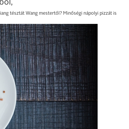
ból,
iang tésztát Wang mestertől? Minőségi nápolyi pizzát is