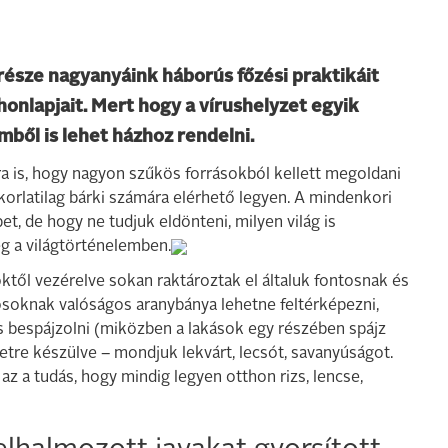
 része nagyanyáink háborús főzési praktikáit
onlapjait. Mert hogy a vírushelyzet egyik
mből is lehet házhoz rendelni.
a is, hogy nagyon szűkös forrásokból kellett megoldani
akorlatilag bárki számára elérhető legyen. A mindenkori
t, de hogy ne tudjuk eldönteni, milyen világ is
ég a világtörténelemben.
öktől vezérelve sokan raktároztak el általuk fontosnak és
soknak valóságos aranybánya lehetne feltérképezni,
s bespájzolni (miközben a lakások egy részében spájz
zetre készülve – mondjuk lekvárt, lecsót, savanyúságot.
z a tudás, hogy mindig legyen otthon rizs, lencse,