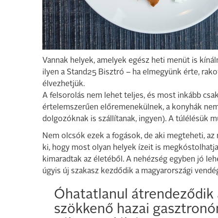
Vannak helyek, amelyek egész heti menüt is kínál
ilyen a Stand25 Bisztró – ha elmegyünk érte, rak
élvezhetjük.
A felsorolás nem lehet teljes, és most inkább csa
értelemszerűen előremenekülnek, a konyhák nem á
dolgozóknak is szállítanak, ingyen). A túlélésük m
Nem olcsók ezek a fogások, de aki megteheti, az 
ki, hogy most olyan helyek ízeit is megkóstolhatja
kimaradtak az életéből. A nehézség egyben jó lehet
úgyis új szakasz kezdődik a magyarországi vendé
Óhatatlanul átrendeződik 
szökkenő hazai gasztronó