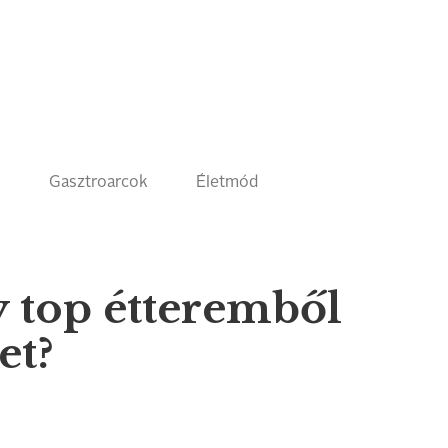
k
Gasztroarcok
Életmód
y top étteremből
et?