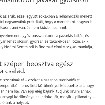
elhalmozott javakat gyorsított
k az áruk, ezzel együtt sokakban a felhalmozás mellett
tni nagyanyáink praktikáit, hogy a maradékot hogyan is
álkodni, ami van, és nem kidobni semmit.
yvében nem győz bosszankodni a pazarlás láttán, és
an lehet olcsón, gyorsan és takarékosan főzni, akik
aly Noémi Semmiből is finomat! című 2013-as munkája,
ett szépen beosztva egész
a család.
m szorulnak rá – ezeket a hasznos tudnivalókat
zempontból nehezített körülményei közepette azt, hogy
n nem baj. Van épp elég bajunk, tudjunk örülni annak,
z anyagi körülményeink indokolják, melyik – pillanatnyi –
előlünk a helyzet.