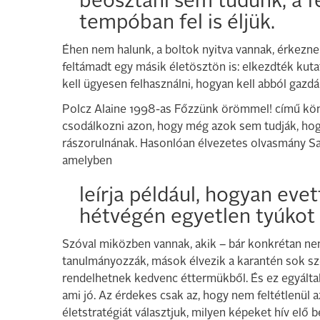
beosztani sem tudunk, a f
tempóban fel is éljük.
Éhen nem halunk, a boltok nyitva vannak, érkezne
feltámadt egy másik életösztön is: elkezdték kuta
kell ügyesen felhasználni, hogyan kell abból gazd
Polcz Alaine 1998-as Főzzünk örömmel! című kön
csodálkozni azon, hogy még azok sem tudják, hogy
rászorulnának. Hasonlóan élvezetes olvasmány S
amelyben
leírja például, hogyan ev
hétvégén egyetlen tyúkot 
Szóval miközben vannak, akik – bár konkrétan ne
tanulmányozzák, mások élvezik a karantén sok s
rendelhetnek kedvenc éttermükből. És ez egyáltalá
ami jó. Az érdekes csak az, hogy nem feltétlenül a
életstratégiát választjuk, milyen képeket hív elő b