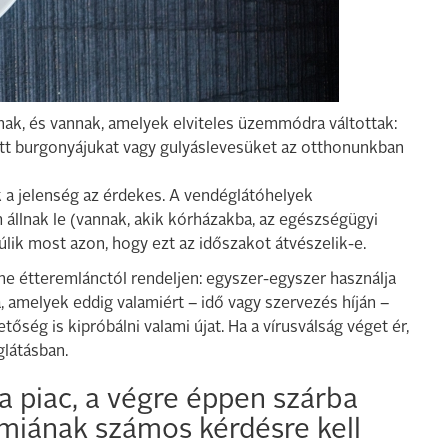
nak, és vannak, amelyek elviteles üzemmódra váltottak:
ott burgonyájukat vagy gulyáslevesüket az otthonunkban
k a jelenség az érdekes. A vendéglátóhelyek
llnak le (vannak, akik kórházakba, az egészségügyi
úlik most azon, hogy ezt az időszakot átvészelik-e.
ne étteremlánctól rendeljen: egyszer-egyszer használja
, amelyek eddig valamiért – idő vagy szervezés híján –
őség is kipróbálni valami újat. Ha a vírusválság véget ér,
glátásban.
a piac, a végre éppen szárba
miának számos kérdésre kell