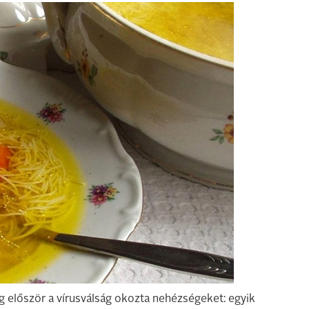
g először a vírusválság okozta nehézségeket: egyik