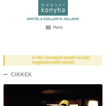
AMITŐL A SZELLEM IS JÓLLAKIK
Menü
Toggle
navigation
A cikk a honlapuk tartalmi és képi
megújulása előtt készült.
CIKKEK