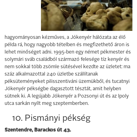
hagyományosan kézműves, a Jókenyér hálózata az élő
példa rá, hogy nagyobb tételben és megfizethető áron is
lehet minőséget adni. 1995-ben egy német pékmester és
solymári sváb családból származó felesége tíz kenyér és
nem sokkal több zsömle sütésével kezdte az üzletet: ma
száz alkalmazottal 240 üzletbe szállítanak
péksüteményeket pilisszentiváni üzemükből, és tucatnyi
Jókenyér pékségbe dagasztott tésztát, amit helyben
sütnek ki. A legújabb Jókenyér a Pozsonyi út és az Ipoly
utca sarkán nyílt meg szeptemberben.
10. Pismányi pékség
Szentendre, Barackos út 43.