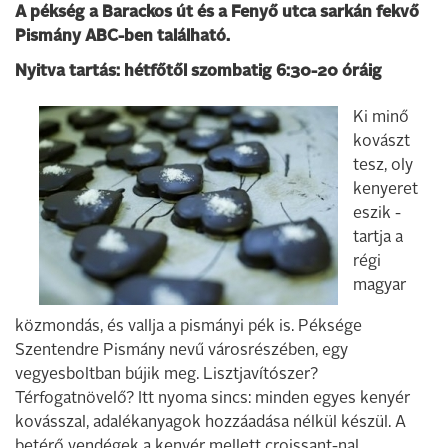
A pékség a Barackos út és a Fenyő utca sarkán fekvő
Pismány ABC-ben található.
Nyitva tartás: hétfőtől szombatig 6:30-20 óráig
Ki minő
kovászt
tesz, oly
kenyeret
eszik -
tartja a
régi
magyar
közmondás, és vallja a pismányi pék is. Péksége
Szentendre Pismány nevű városrészében, egy
vegyesboltban bújik meg. Lisztjavítószer?
Térfogatnövelő? Itt nyoma sincs: minden egyes kenyér
kovásszal, adalékanyagok hozzáadása nélkül készül. A
betérő vendégek a kenyér mellett croissant-nal,