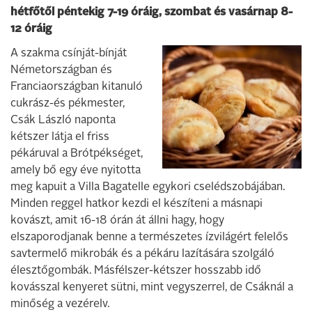
hétfőtől péntekig 7-19 óráig, szombat és vasárnap 8-
12 óráig
A szakma csínját-bínját
Németországban és
Franciaországban kitanuló
cukrász-és pékmester,
Csák László naponta
kétszer látja el friss
pékáruval a Brótpékséget,
amely bő egy éve nyitotta
meg kapuit a Villa Bagatelle egykori cselédszobájában.
Minden reggel hatkor kezdi el készíteni a másnapi
kovászt, amit 16-18 órán át állni hagy, hogy
elszaporodjanak benne a természetes ízvilágért felelős
savtermelő mikrobák és a pékáru lazítására szolgáló
élesztőgombák. Másfélszer-kétszer hosszabb idő
kovásszal kenyeret sütni, mint vegyszerrel, de Csáknál a
minőség a vezérelv.