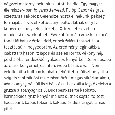
négyzetméternyi nekünk is jutott belőle. Egy magyar
élelmiszer-ipari folyamattervező, Fülöp Gábor és grúz
üzlettársa, Nikoloz Gelenidze hozta el nekünk, pékség
formájában. Közel kéttucatnyi boltot látnak el grúz
kenyérrel, melynek sütését a IX. kerület szívében
mindenki megtekintheti. Egy kút formájú grúz kemencét,
tonét láthat az érdeklődő, ennek falára tapasztják a
tésztát sülni negyedórára. Az eredmény leginkább a
ciabattára hasonlít: lapos és széles forma, vékony héj,
pókhálóba rendeződő, lyukacsos kenyérbél. De omlósabb
az olasz kenyérnél, és intenzívebb búzaíze van. Nem
véletlenül: a boltban kapható fehérített műliszt helyett a
szigetszentmiklósi malomban őrölt magas sikértartalmú,
adalékanyag nélküli lisztből készül - ez áll a legközelebb a
grúziai alapanyaghoz. A Budapest-szerte kapható,
harmadkilós grúz kenyér mellett sütnek sajttal töltött
hacsapurit, babos lobianit, kakaós és diós csigát, almás
pitét is.