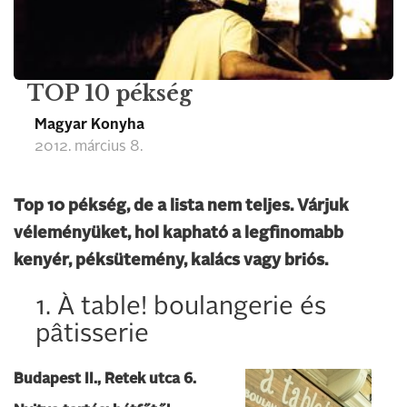
TOP 10 pékség
Magyar Konyha
2012. március 8.
Top 10 pékség, de a lista nem teljes. Várjuk
véleményüket, hol kapható a legfinomabb
kenyér, péksütemény, kalács vagy briós.
1. À table! boulangerie és
pâtisserie
Budapest II., Retek utca 6.