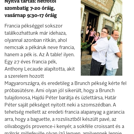
Nyitva tartás: hétfőtől
szombatig 7-20 óráig,
vasárnap 9:30-17 óráig
Francia pékséggel sokszor
találkozhattunk már idehaza,
olyannal azonban ritkán, ahol
nemcsak a pékáruk neve francia,
hanem a pék is. Az À table! ilyen.
Egy 27 éves francia pék,
Anthony Lecaude alapította, akit
a szerelem hozott
Magyarországra, és eredetileg a Brunch pékség kérte fel
próbasütésre. Ami olyan jól sikerült, hogy a Brunch
tulajdonosa, Hajdú Péter barátja és üzlettársa, Határ
Péter saját pékséget nyitott neki a szomszédban. A
tehetség mellett az eredeti francia alapanyag a garancia
arra, hogy a baguette, a rozslisztből készült pavé, az
olívabogyós provence-i kenyér, a sokféle croissant és a