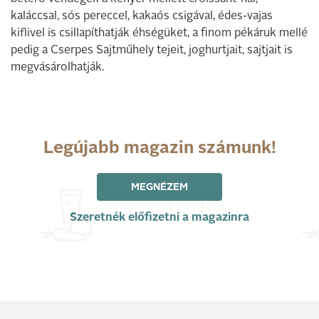
kaláccsal, sós pereccel, kakaós csigával, édes-vajas
kiflivel is csillapíthatják éhségüket, a finom pékáruk mellé
pedig a Cserpes Sajtműhely tejeit, joghurtjait, sajtjait is
megvásárolhatják.
Legújabb magazin számunk!
MEGNÉZEM
Szeretnék előfizetni a magazinra