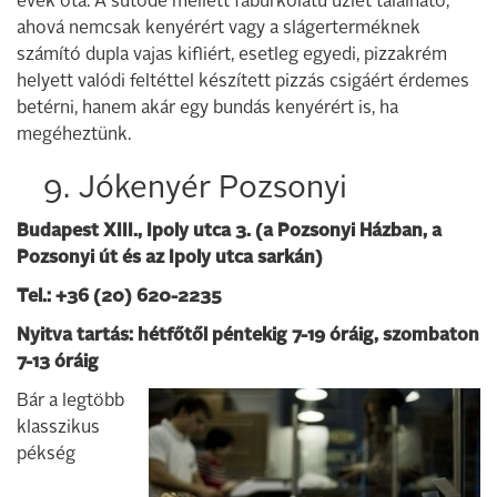
évek óta. A sütöde mellett faburkolatú üzlet található,
ahová nemcsak kenyérért vagy a slágerterméknek
számító dupla vajas kifliért, esetleg egyedi, pizzakrém
helyett valódi feltéttel készített pizzás csigáért érdemes
betérni, hanem akár egy bundás kenyérért is, ha
megéheztünk.
9. Jókenyér Pozsonyi
Budapest XIII., Ipoly utca 3. (a Pozsonyi Házban, a
Pozsonyi út és az Ipoly utca sarkán)
Tel.: +36 (20) 620-2235
Nyitva tartás: hétfőtől péntekig 7-19 óráig, szombaton
7-13 óráig
Bár a legtöbb
klasszikus
pékség