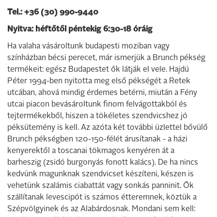
Tel.: +36 (30) 990-9440
Nyitva: héftőtől péntekig 6:30-18 óráig
Ha valaha vásároltunk budapesti moziban vagy
színházban bécsi perecet, már ismerjük a Brunch pékség
termékeit: egész Budapestet ők látják el vele. Hajdú
Péter 1994-ben nyitotta meg első pékségét a Retek
utcában, ahová mindig érdemes betérni, miután a Fény
utcai piacon bevásároltunk finom felvágottakból és
tejtermékekből, hiszen a tökéletes szendvicshez jó
péksütemény is kell. Az azóta két további üzlettel bővülő
Brunch pékségben 120-150-félét árusítanak - a házi
kenyerektől a toscanai tökmagos kenyéren át a
barheszig (zsidó burgonyás fonott kalács). De ha nincs
kedvünk magunknak szendvicset készíteni, készen is
vehetünk szalámis ciabattát vagy sonkás panninit. Ők
szállítanak levescipót is számos étteremnek, köztük a
Szépvölgyinek és az Alabárdosnak. Mondani sem kell: