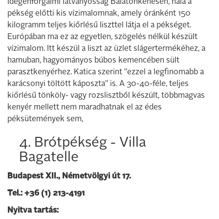
idegenforgalmi látványosság Balatonkenesén, hála a
pékség előtti kis vízimalomnak, amely óránként 150
kilogramm teljes kiőrlésű liszttel látja el a pékséget.
Európában ma ez az egyetlen, szögelés nélkül készült
vízimalom. Itt készül a liszt az üzlet slágertermékéhez, a
hamuban, hagyományos búbos kemencében sült
parasztkenyérhez. Katica szerint "ezzel a legfinomabb a
karácsonyi töltött káposzta" is. A 30-40-féle, teljes
kiőrlésű tönköly- vagy rozslisztből készült, többmagvas
kenyér mellett nem maradhatnak el az édes
péksütemények sem,
4. Brótpékség - Villa
Bagatelle
Budapest XII., Németvölgyi út 17.
Tel.: +36 (1) 213-4191
Nyitva tartás: