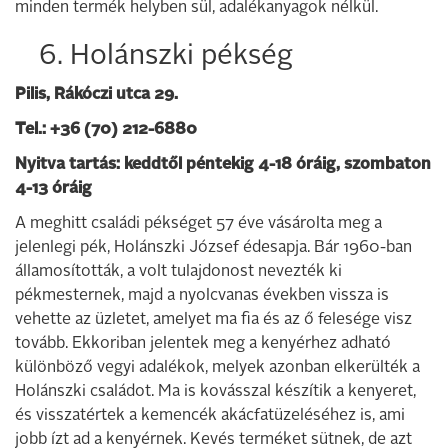
minden termék helyben sül, adalékanyagok nélkül.
6. Holánszki pékség
Pilis, Rákóczi utca 29.
Tel.: +36 (70) 212-6880
Nyitva tartás: keddtől péntekig 4-18 óráig, szombaton
4-13 óráig
A meghitt családi pékséget 57 éve vásárolta meg a
jelenlegi pék, Holánszki József édesapja. Bár 1960-ban
államosították, a volt tulajdonost nevezték ki
pékmesternek, majd a nyolcvanas években vissza is
vehette az üzletet, amelyet ma fia és az ő felesége visz
tovább. Ekkoriban jelentek meg a kenyérhez adható
különböző vegyi adalékok, melyek azonban elkerülték a
Holánszki családot. Ma is kovásszal készítik a kenyeret,
és visszatértek a kemencék akácfatüzeléséhez is, ami
jobb ízt ad a kenyérnek. Kevés terméket sütnek, de azt