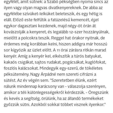
egyfélét, amit sütnek: a Szabó pékségben nyoma sincs az
ilyen vagy olyan magvas divatkenyereknek. De abba az
egyfélébe szívüket-lelküket beleteszik, és egy hétig is
eláll. Előző este felfűtik a fatüzelésű kemencét, éjjel
egykor dagasztani kezdenek, majd négy-öt órán át
kovászolják a kenyeret, és legalább 12-szer hozzányúlnak,
mielőtt a polcokra teszik. Reggel hat órakor nyitnak, de
érdemes még korábban kelni, hiszen addigra már hosszú
sor kígyózik az üzlet előtt. A 11 órai zárásra ritkán marad
kenyér. Amíg a kenyér kel, elkészítik a túrós batyukat,
kakaós csigákat, sajtos rudakat, pogácsákat, kuglófokat,
foszlós kalácsokat. Mindegyik egy-szerű, de tökéletes
péksütemény. Nagy Árpádné nem szereti cifrázni a
sütést. Az év végén sem. "Szeretetben élünk, ezért
nálunk mindennap karácsony van - válaszolja szerényen,
amikor a téli különlegességekről kérdezzük. - Öregszünk
és kevés a segítség, örülünk, ha az állandó termékeket
győzzük sütni. Azokból sokkal többet visznek ilyenkor."