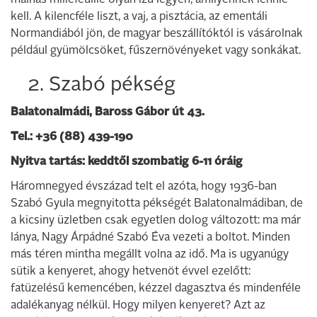
málnás millefeuille olyan ízű legyen, amilyennek lennie
kell. A kilencféle liszt, a vaj, a pisztácia, az ementáli
Normandiából jön, de magyar beszállítóktól is vásárolnak
például gyümölcsöket, fűszernövényeket vagy sonkákat.
2. Szabó pékség
Balatonalmádi, Baross Gábor út 43.
Tel.: +36 (88) 439-190
Nyitva tartás: keddtől szombatig 6-11 óráig
Háromnegyed évszázad telt el azóta, hogy 1936-ban
Szabó Gyula megnyitotta pékségét Balatonalmádiban, de
a kicsiny üzletben csak egyetlen dolog változott: ma már
lánya, Nagy Árpádné Szabó Éva vezeti a boltot. Minden
más téren mintha megállt volna az idő. Ma is ugyanúgy
sütik a kenyeret, ahogy hetvenöt évvel ezelőtt:
fatüzelésű kemencében, kézzel dagasztva és mindenféle
adalékanyag nélkül. Hogy milyen kenyeret? Azt az