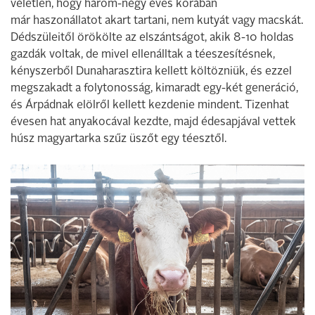
véletlen, hogy három-négy éves korában
már haszonállatot akart tartani, nem kutyát vagy macskát.
Dédszüleitől örökölte az elszántságot, akik 8-10 holdas
gazdák voltak, de mivel ellenálltak a téeszesítésnek,
kényszerből Dunaharasztira kellett költözniük, és ezzel
megszakadt a folytonosság, kimaradt egy-két generáció,
és Árpádnak elölről kellett kezdenie mindent. Tizenhat
évesen hat anyakocával kezdte, majd édesapjával vettek
húsz magyartarka szűz üszőt egy téesztől.