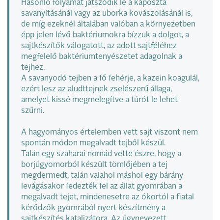
Hasonló folyamat játszódik le a káposzta
savanyításánál vagy az uborka kovászolásánál is,
de míg ezeknél általában valóban a környezetben
épp jelen lévő baktériumokra bízzuk a dolgot, a
sajtkészítők válogatott, az adott sajtféléhez
megfelelő baktériumtenyészetet adagolnak a
tejhez.
A savanyodó tejben a fő fehérje, a kazein koagulál,
ezért lesz az aludttejnek zselészerű állaga,
amelyet kissé megmelegítve a túrót le lehet
szűrni.
A hagyományos értelemben vett sajt viszont nem
spontán módon megalvadt tejből készül.
Talán egy szaharai nomád vette észre, hogy a
borjúgyomorból készült tömlőjében a tej
megdermedt, talán valahol máshol egy bárány
levágásakor fedezték fel az állat gyomrában a
megalvadt tejet, mindenesetre az ókortól a fiatal
kérődzők gyomrából nyert készítmény a
sajtkészítés katalizátora. Az úgynevezett