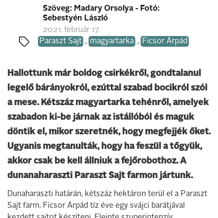
Szöveg: Madary Orsolya - Fotó:
Sebestyén László
2021. február 17.
Paraszt Sajt
,
magyartarka
,
Ficsor Árpád
Hallottunk már boldog csirkékről, gondtalanul
legelő bárányokról, ezúttal szabad bocikról szól
a mese. Kétszáz magyartarka tehénről, amelyek
szabadon ki-be járnak az istállóból és maguk
döntik el, mikor szeretnék, hogy megfejjék őket.
Ugyanis megtanulták, hogy ha feszül a tőgyük,
akkor csak be kell állniuk a fejőrobothoz. A
dunanaharaszti Paraszt Sajt farmon jártunk.
Dunaharaszti határán, kétszáz hektáron terül el a Paraszt
Sajt farm. Ficsor Árpád tíz éve egy svájci barátjával
kezdett sajtot készíteni. Eleinte szuperintenzív