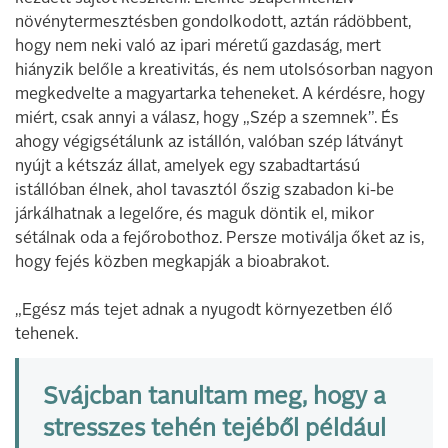
növénytermesztésben gondolkodott, aztán rádöbbent,
hogy nem neki való az ipari méretű gazdaság, mert
hiányzik belőle a kreativitás, és nem utolsósorban nagyon
megkedvelte a magyartarka teheneket. A kérdésre, hogy
miért, csak annyi a válasz, hogy „Szép a szemnek”. És
ahogy végigsétálunk az istállón, valóban szép látványt
nyújt a kétszáz állat, amelyek egy szabadtartású
istállóban élnek, ahol tavasztól őszig szabadon ki-be
járkálhatnak a legelőre, és maguk döntik el, mikor
sétálnak oda a fejőrobothoz. Persze motiválja őket az is,
hogy fejés közben megkapják a bioabrakot.
„Egész más tejet adnak a nyugodt környezetben élő
tehenek.
Svájcban tanultam meg, hogy a
stresszes tehén tejéből például