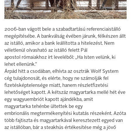
2006-ban vágott bele a szabadtartású referenciaistálló
megépítésébe. A bankválság évében járunk, félkészen állt
az istálló, amikor a bank leállította a hitelezést. Nem
véletlenül olvasható az istálló felett Pál
apostol rómaiakhoz írt leveléből: „Ha Isten velünk, ki
lehet ellenünk.”
Árpád hitt a csodában, elhívta az osztrák Wolf System
cég tulajdonosát, és elérte, hogy ne számolják fel
fizetésképtelensége miatt, hanem részletfizetési
lehetőséget kapott. A kétszáz magyartarka mellé hét éve
egy wagyuembriót kapott ajándékba, amit
magyartarka tehénbe ültettek be egy
embrionális megtermékenyítési kutatás részeként. Azóta
több fajtiszta és magyartarkával keresztezett egyed van
az istállóban, bár a steakhús értékesítése még a jövő