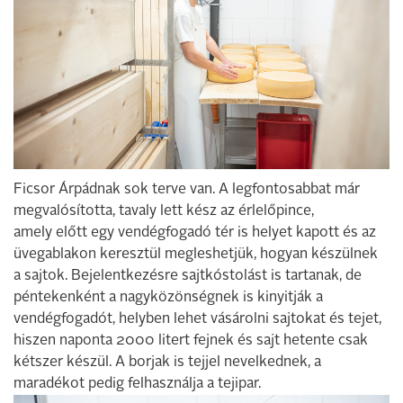
Ficsor Árpádnak sok terve van. A legfontosabbat már
megvalósította, tavaly lett kész az érlelőpince,
amely előtt egy vendégfogadó tér is helyet kapott és az
üvegablakon keresztül megleshetjük, hogyan készülnek
a sajtok. Bejelentkezésre sajtkóstolást is tartanak, de
péntekenként a nagyközönségnek is kinyitják a
vendégfogadót, helyben lehet vásárolni sajtokat és tejet,
hiszen naponta 2000 litert fejnek és sajt hetente csak
kétszer készül. A borjak is tejjel nevelkednek, a
maradékot pedig felhasználja a tejipar.