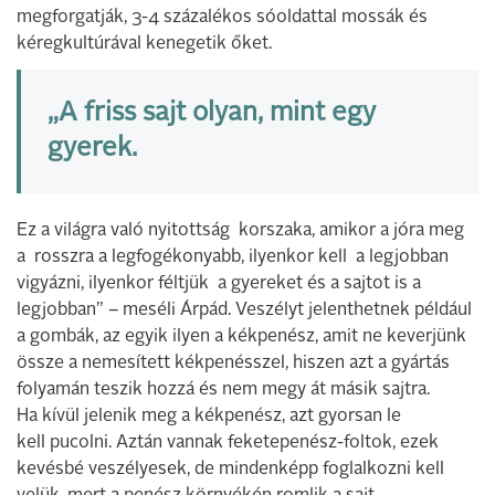
megforgatják, 3-4 százalékos sóoldattal mossák és
kéregkultúrával kenegetik őket.
„A friss sajt olyan, mint egy
gyerek.
Ez a világra való nyitottság korszaka, amikor a jóra meg
a rosszra a legfogékonyabb, ilyenkor kell a legjobban
vigyázni, ilyenkor féltjük a gyereket és a sajtot is a
legjobban” – meséli Árpád. Veszélyt jelenthetnek például
a gombák, az egyik ilyen a kékpenész, amit ne keverjünk
össze a nemesített kékpenésszel, hiszen azt a gyártás
folyamán teszik hozzá és nem megy át másik sajtra.
Ha kívül jelenik meg a kékpenész, azt gyorsan le
kell pucolni. Aztán vannak feketepenész-foltok, ezek
kevésbé veszélyesek, de mindenképp foglalkozni kell