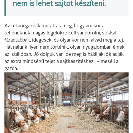
nem is lehet sajtot készíteni.
Az ottani gazdák mutatták meg, hogy amikor a
teheneknek magas legelőkre kell vándorolni, sokkal
fáradtabbak, idegesek, és olyankor nem alvad meg a tej.
Hát nálunk ilyen nem történik, olyan nyugalomban élnek
az istállóban. Jó dolguk van, de meg is hálálják: ők adják
az extra minőségű tejet a sajtkészítéshez” – meséli a
gazda.