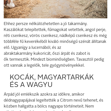
Ehhez persze nélkülözhetetlen a jó takarmány.
Kaszálókat telepítettek, fűmagokat vetettek, angol perje,
réti csenkesz, vörös csenkesz, nádképű csenkesz és még
többféle fű keverékéből kiváló minőségű szénát állítanak
elő. Ugyanígy a lucernából, és az
abraktakarmány kukoricát, őszi árpát és zabot is
ők termesztik. Mindezt biominőségben. Tavasztól pedig
ott vannak a legelők, tele gyógynövényekkel.
KOCÁK, MAGYARTARKÁK
ÉS A WAGYU
Árpád jól emlékszik azokra az időkre, amikor
dédnagypapájával legeltették a Citrom nevű tehenet, és
közben hallgatta a bölcs nagyapa történeteit. Nem