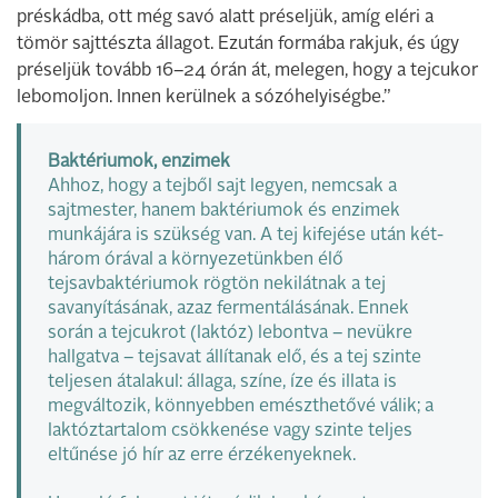
préskádba, ott még savó alatt préseljük, amíg eléri a
tömör sajttészta állagot. Ezután formába rakjuk, és úgy
préseljük tovább 16–24 órán át, melegen, hogy a tejcukor
lebomoljon. Innen kerülnek a sózóhelyiségbe.”
Baktériumok, enzimek
Ahhoz, hogy a tejből sajt legyen, nemcsak a
sajtmester, hanem baktériumok és enzimek
munkájára is szükség van. A tej kifejése után két-
három órával a környezetünkben élő
tejsavbaktériumok rögtön nekilátnak a tej
savanyításának, azaz fermentálásának. Ennek
során a tejcukrot (laktóz) lebontva – nevükre
hallgatva – tejsavat állítanak elő, és a tej szinte
teljesen átalakul: állaga, színe, íze és illata is
megváltozik, könnyebben emészthetővé válik; a
laktóztartalom csökkenése vagy szinte teljes
eltűnése jó hír az erre érzékenyeknek.