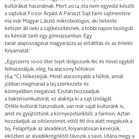
kultúrákat használnak. Mert 2014 óta nem egyedül készíti
a sajtokat Ficsor Árpád. A Paraszt Sajt farm sajtmestere
ma már Magyar László mikrobiológus, aki hetente
kétszer áll neki a sajtkészítésnek, a többi napon biológiát
és kémiát tanít egy gimnáziumban. Egy
tanár alaposságával magyarázza az előállítás és az érlelés
folyamatát:
„Egyszerre 1000 liter tejet dolgozunk fel, és mivel egyből
felhasználjuk, elég, ha alacsony hőfokon
(64 °C) hőkezeljük. Minél alacsonyabb a hőfok, annál
jobban megmarad a tej szerkezete és
könnyebben megalvad. Ezután hozzáadjuk
a baktériumkultúrát, ez alakítja ki a sajt ízvilágát.
Ötféle kultúrát használunk, van már saját kultúránk is,
amit mi gyűjtöttünk a környezetünkből, a farmon. Aztán
hozzáadjuk az oltóenzimet, ettől fél óra alatt megalszik a
tej. Felaprítjuk az alvadékot, folyamatosan keverjük,
eközben az alvadékrögöktől távozik a savó. Utána megy a