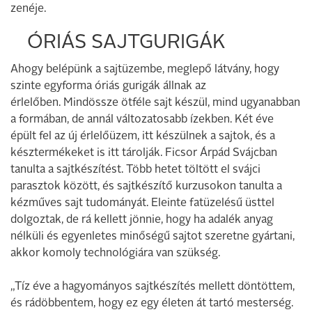
zenéje.
ÓRIÁS SAJTGURIGÁK
Ahogy belépünk a sajtüzembe, meglepő látvány, hogy
szinte egyforma óriás gurigák állnak az
érlelőben. Mindössze ötféle sajt készül, mind ugyanabban
a formában, de annál változatosabb ízekben. Két éve
épült fel az új érlelőüzem, itt készülnek a sajtok, és a
késztermékeket is itt tárolják. Ficsor Árpád Svájcban
tanulta a sajtkészítést. Több hetet töltött el svájci
parasztok között, és sajtkészítő kurzusokon tanulta a
kézműves sajt tudományát. Eleinte fatüzelésű üsttel
dolgoztak, de rá kellett jönnie, hogy ha adalék anyag
nélküli és egyenletes minőségű sajtot szeretne gyártani,
akkor komoly technológiára van szükség.
„Tíz éve a hagyományos sajtkészítés mellett döntöttem,
és rádöbbentem, hogy ez egy életen át tartó mesterség.