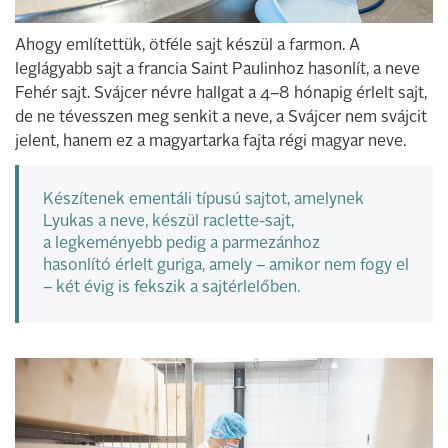
Ahogy említettük, ötféle sajt készül a farmon. A
leglágyabb sajt a francia Saint Paulinhoz hasonlít, a neve
Fehér sajt. Svájcer névre hallgat a 4–8 hónapig érlelt sajt,
de ne tévesszen meg senkit a neve, a Svájcer nem svájcit
jelent, hanem ez a magyartarka fajta régi magyar neve.
Készítenek ementáli típusú sajtot, amelynek
Lyukas a neve, készül raclette-sajt,
a legkeményebb pedig a parmezánhoz
hasonlító érlelt guriga, amely – amikor nem fogy el
– két évig is fekszik a sajtérlelőben.