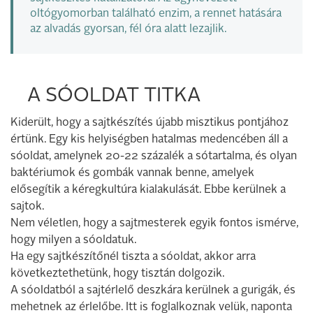
oltógyomorban található enzim, a rennet hatására
az alvadás gyorsan, fél óra alatt lezajlik.
A SÓOLDAT TITKA
Kiderült, hogy a sajtkészítés újabb misztikus pontjához
értünk. Egy kis helyiségben hatalmas medencében áll a
sóoldat, amelynek 20-22 százalék a sótartalma, és olyan
baktériumok és gombák vannak benne, amelyek
elősegítik a kéregkultúra kialakulását. Ebbe kerülnek a
sajtok.
Nem véletlen, hogy a sajtmesterek egyik fontos ismérve,
hogy milyen a sóoldatuk.
Ha egy sajtkészítőnél tiszta a sóoldat, akkor arra
következtethetünk, hogy tisztán dolgozik.
A sóoldatból a sajtérlelő deszkára kerülnek a gurigák, és
mehetnek az érlelőbe. Itt is foglalkoznak velük, naponta