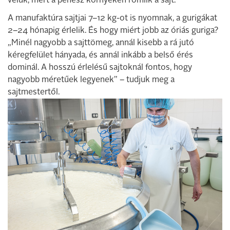
velük, mert a penész környékén romlik a sajt.
A manufaktúra sajtjai 7–12 kg-ot is nyomnak, a gurigákat
2–24 hónapig érlelik. És hogy miért jobb az óriás guriga?
„Minél nagyobb a sajttömeg, annál kisebb a rá jutó
kéregfelület hányada, és annál inkább a belső érés
dominál. A hosszú érlelésű sajtoknál fontos, hogy
nagyobb méretűek legyenek” – tudjuk meg a
sajtmestertől.