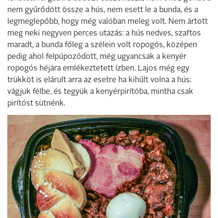
nem gyűrődött össze a hús, nem esett le a bunda, és a
legmeglepőbb, hogy még valóban meleg volt. Nem ártott
meg neki negyven perces utazás: a hús nedves, szaftos
maradt, a bunda főleg a szélein volt ropogós, középen
pedig ahol felpúpozódott, még ugyancsak a kenyér
ropogós héjára emlékeztetett ízben. Lajos még egy
trükköt is elárult arra az esetre ha kihűlt volna a hús:
vágjuk félbe, és tegyük a kenyérpirítóba, mintha csak
pirítóst sütnénk.