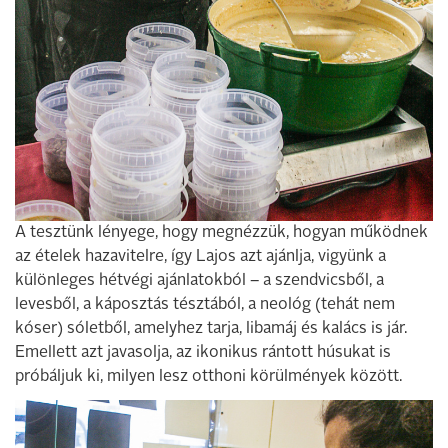
A tesztünk lényege, hogy megnézzük, hogyan működnek
az ételek hazavitelre, így Lajos azt ajánlja, vigyünk a
különleges hétvégi ajánlatokból – a szendvicsből, a
levesből, a káposztás tésztából, a neológ (tehát nem
kóser) sóletből, amelyhez tarja, libamáj és kalács is jár.
Emellett azt javasolja, az ikonikus rántott húsukat is
próbáljuk ki, milyen lesz otthoni körülmények között.