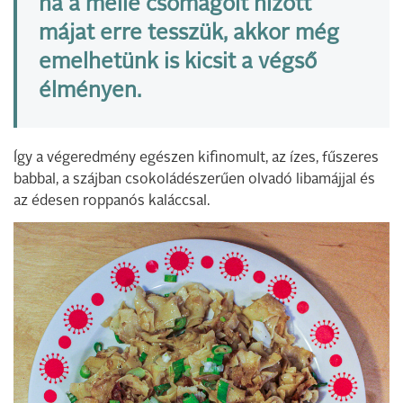
ha a mellé csomagolt hízott
májat erre tesszük, akkor még
emelhetünk is kicsit a végső
élményen.
Így a végeredmény egészen kifinomult, az ízes, fűszeres
babbal, a szájban csokoládészerűen olvadó libamájjal és
az édesen roppanós kaláccsal.