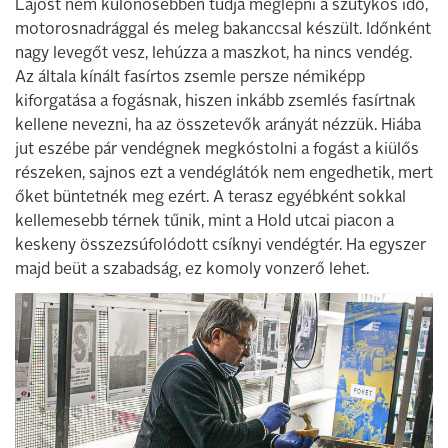
Lajost nem különösebben tudja meglepni a szutykos idő,
motorosnadrággal és meleg bakanccsal készült. Időnként
nagy levegőt vesz, lehúzza a maszkot, ha nincs vendég.
Az általa kínált fasírtos zsemle persze némiképp
kiforgatása a fogásnak, hiszen inkább zsemlés fasírtnak
kellene nevezni, ha az összetevők arányát nézzük. Hiába
jut eszébe pár vendégnek megkóstolni a fogást a kiülős
részeken, sajnos ezt a vendéglátók nem engedhetik, mert
őket büntetnék meg ezért. A terasz egyébként sokkal
kellemesebb térnek tűnik, mint a Hold utcai piacon a
keskeny összezsúfolódott csíknyi vendégtér. Ha egyszer
majd beüt a szabadság, ez komoly vonzerő lehet.