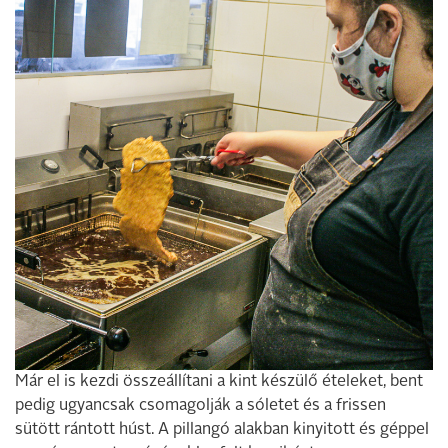
Már el is kezdi összeállítani a kint készülő ételeket, bent
pedig ugyancsak csomagolják a sóletet és a frissen
sütött rántott húst. A pillangó alakban kinyitott és géppel