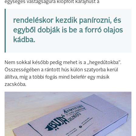
egységes vastagságúra klopfolt karajhúst a
rendeléskor kezdik panírozni, és
egyből dobják is be a forró olajos
kádba.
Nem sokkal később pedig mehet is a „hegedűtokba”.
Összességében a rántott hús külön szatyorba kerül
állítva, míg a többi fogás mind belefér egy másik
zacskóba.