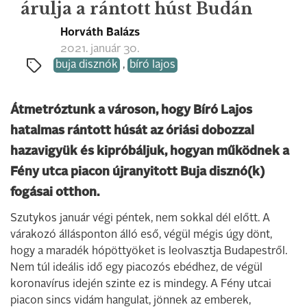
árulja a rántott húst Budán
Horváth Balázs
2021. január 30.
buja disznók
,
bíró lajos
Átmetróztunk a városon, hogy Bíró Lajos
hatalmas rántott húsát az óriási dobozzal
hazavigyük és kipróbáljuk, hogyan működnek a
Fény utca piacon újranyitott Buja disznó(k)
fogásai otthon.
Szutykos január végi péntek, nem sokkal dél előtt. A
várakozó állásponton álló eső, végül mégis úgy dönt,
hogy a maradék hópöttyöket is leolvasztja Budapestről.
Nem túl ideális idő egy piacozós ebédhez, de végül
koronavírus idején szinte ez is mindegy. A Fény utcai
piacon sincs vidám hangulat, jönnek az emberek,