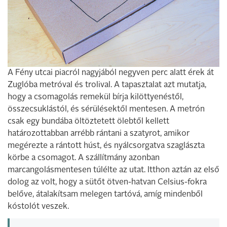
A Fény utcai piacról nagyjából negyven perc alatt érek át
Zuglóba metróval és trolival. A tapasztalat azt mutatja,
hogy a csomagolás remekül bírja kilöttyenéstől,
összecsuklástól, és sérülésektől mentesen. A metrón
csak egy bundába öltöztetett ölebtől kellett
határozottabban arrébb rántani a szatyrot, amikor
megérezte a rántott húst, és nyálcsorgatva szaglászta
körbe a csomagot. A szállítmány azonban
marcangolásmentesen túlélte az utat. Itthon aztán az első
dolog az volt, hogy a sütőt ötven-hatvan Celsius-fokra
belőve, átalakítsam melegen tartóvá, amíg mindenből
kóstolót veszek.