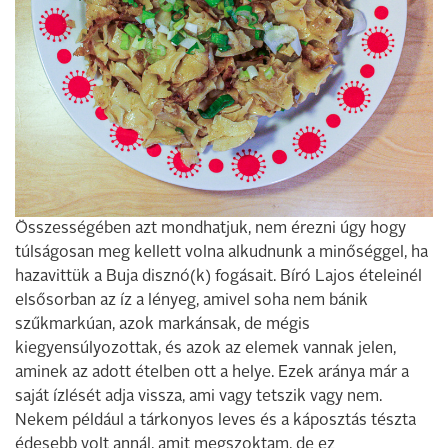
Összességében azt mondhatjuk, nem érezni úgy hogy
túlságosan meg kellett volna alkudnunk a minőséggel, ha
hazavittük a Buja disznó(k) fogásait. Bíró Lajos ételeinél
elsősorban az íz a lényeg, amivel soha nem bánik
szűkmarkúan, azok markánsak, de mégis
kiegyensúlyozottak, és azok az elemek vannak jelen,
aminek az adott ételben ott a helye. Ezek aránya már a
saját ízlését adja vissza, ami vagy tetszik vagy nem.
Nekem például a tárkonyos leves és a káposztás tészta
édesebb volt annál, amit megszoktam, de ez