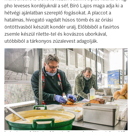
pho leveses kordéjuknál a séf, Bíró Lajos maga adja ki a
hétvégi ajánlatban szereplő fogásokat. A placcot a
hatalmas, hívogató vagdalt húsos tömb és az óriási
öntöttvasból készült kondér uralj. Előbbiből a fasírtos
zsemle készül rilette-tel és kovászos uborkával,
utóbbiból a tárkonyos zúzalevest adagolják.