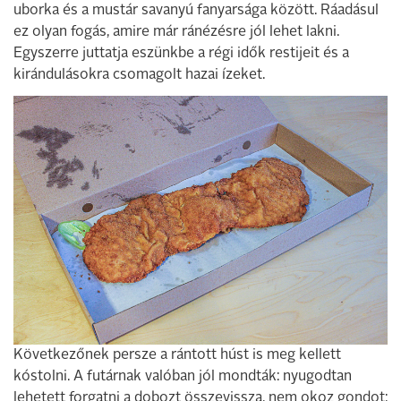
uborka és a mustár savanyú fanyarsága között. Ráadásul
ez olyan fogás, amire már ránézésre jól lehet lakni.
Egyszerre juttatja eszünkbe a régi idők restijeit és a
kirándulásokra csomagolt hazai ízeket.
Következőnek persze a rántott húst is meg kellett
kóstolni. A futárnak valóban jól mondták: nyugodtan
lehetett forgatni a dobozt összevissza, nem okoz gondot: