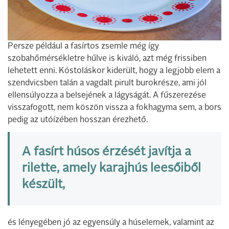
Persze például a fasírtos zsemle még így
szobahőmérsékletre hűlve is kiváló, azt még frissiben
lehetett enni. Kóstoláskor kiderült, hogy a legjobb elem a
szendvicsben talán a vagdalt pirult burokrésze, ami jól
ellensúlyozza a belsejének a lágyságát. A fűszerezése
visszafogott, nem köszön vissza a fokhagyma sem, a bors
pedig az utóízében hosszan érezhető.
A fasírt húsos érzését javítja a
rilette, amely karajhús leesőiből
készült,
és lényegében jó az egyensúly a húselemek, valamint az