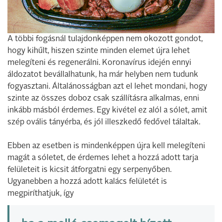
A többi fogásnál tulajdonképpen nem okozott gondot,
hogy kihűlt, hiszen szinte minden elemet újra lehet
melegíteni és regenerálni. Koronavírus idején ennyi
áldozatot bevállalhatunk, ha már helyben nem tudunk
fogyasztani. Általánosságban azt el lehet mondani, hogy
szinte az összes doboz csak szállításra alkalmas, enni
inkább másból érdemes. Egy kivétel ez alól a sólet, amit
szép ovális tányérba, és jól illeszkedő fedővel tálaltak.
Ebben az esetben is mindenképpen újra kell melegíteni
magát a sóletet, de érdemes lehet a hozzá adott tarja
felületeit is kicsit átforgatni egy serpenyőben.
Ugyanebben a hozzá adott kalács felületét is
megpiríthatjuk, így