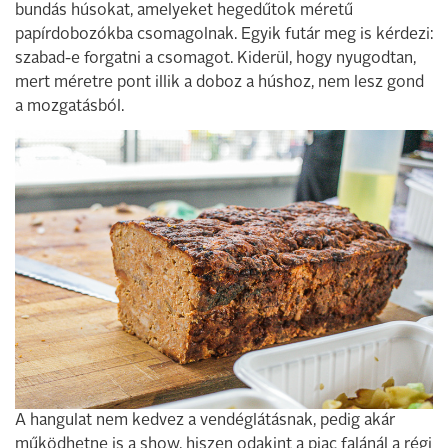
bundás húsokat, amelyeket hegedűtok méretű
papírdobozókba csomagolnak. Egyik futár meg is kérdezi:
szabad-e forgatni a csomagot. Kiderül, hogy nyugodtan,
mert méretre pont illik a doboz a húshoz, nem lesz gond
a mozgatásból.
A hangulat nem kedvez a vendéglátásnak, pedig akár
működhetne is a show, hiszen odakint a piac falánál a régi