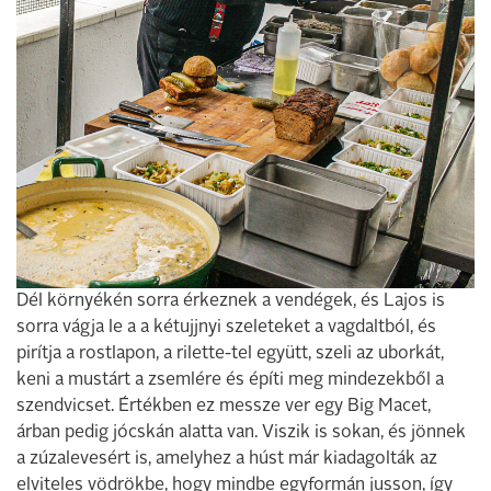
Dél környékén sorra érkeznek a vendégek, és Lajos is
sorra vágja le a a kétujjnyi szeleteket a vagdaltból, és
pirítja a rostlapon, a rilette-tel együtt, szeli az uborkát,
keni a mustárt a zsemlére és építi meg mindezekből a
szendvicset. Értékben ez messze ver egy Big Macet,
árban pedig jócskán alatta van. Viszik is sokan, és jönnek
a zúzalevesért is, amelyhez a húst már kiadagolták az
elviteles vödrökbe, hogy mindbe egyformán jusson, így