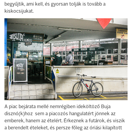
begyűjtik, ami kell, és gyorsan tolják is tovább a
kiskocsijukat.
A piac bejárata mellé nemrégiben ideköltöző Buja
disznó(k)hoz sem a piacozós hangulatért jönnek az
emberek, hanem az ételért. Érkeznek a futárok, és viszik
a berendelt ételeket, és persze főleg az óriási kilapított