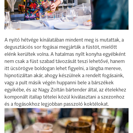
A nyitó hétvége kínálatában mindent meg is mutattak, a
degusztációs sor fogásai megjárták a füstöt, mielőtt
elénk kerültek volna. A hatalmas nyílt konyha egyébként
nem csak a füst szabad távozását teszi lehetővé, hanem
itt ücsörögve boldogan lehet figyelni, a lángba mereve,
hipnotizáltan akár, ahogy készülnek a rendelt fogásaink,
vagy a pult másik végén huppanni bele a bárszékek
egyikébe, és az Nagy Zoltán bártender által, az ételekhez
komponált itallap tételei közül kiválasztani a szezonhoz
és a fogásokhoz legjobban passzoló koktélokat.