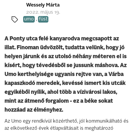
Wessely Márta
2022. május 19.
umo
,
füst
A Ponty utca felé kanyarodva megcsapott az
illat. Finoman üdvözölt, tudatta velünk, hogy jó
helyen járunk és az utolsó néhány méteren el is
kísért, hogy tévedésből se jussunk máshova. Az
Umo kerthelyisége ugyanis rejtve van, a Várba
kapaszkodó meredek, kevéssé ismert kis utcák
egyikéből nyílik, ahol több a vízivárosi lakos,
mint az átmenő forgalom - ez a béke sokat
hozzáad az élményhez.
Az Umo egy rendkívül közérthető, jól kommunikálható és
az elkövetkező évek étlapváltásait is meghatározó