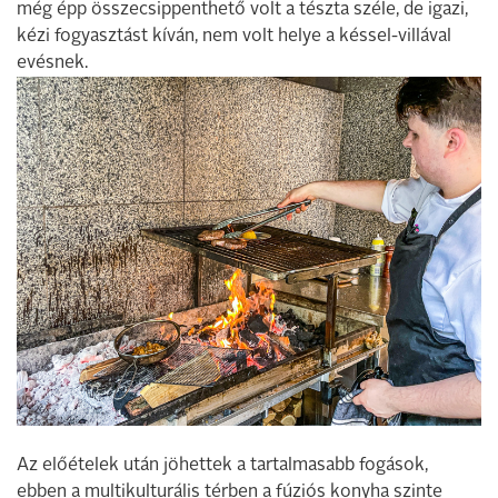
még épp összecsippenthető volt a tészta széle, de igazi,
kézi fogyasztást kíván, nem volt helye a késsel-villával
evésnek.
Az előételek után jöhettek a tartalmasabb fogások,
ebben a multikulturális térben a fúziós konyha szinte