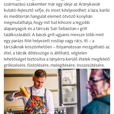
származású szakember már egy ideje az Aranykaviár
kutató-fejlesztő séfje, és most kiteljesedhet: a laza, karibi
és mediterrán hangulat elemeit ötvöző konyhán
megmutathatja, hogy mit tud kihozni a legjobb
alapanyagok és a tárcsás San Sebastian-i grill
találkozásából. A baszk grill ugyanis messze több mint
egy parázs fölé helyezett rostlap vagy rács, itt – a
tárcsáknak köszönhetően – folyamatosan mozgatható az
étel, a tálcák dőlésszöge is állítható, végtelen
lehetőséget biztosítva a tányérra kerülő ételek megfelelő
grillezésére, füstölésére, melegítésére, összesütésére.