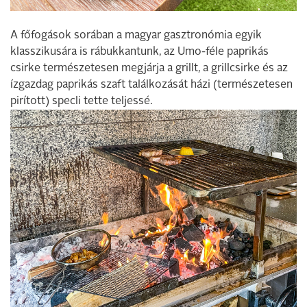
A főfogások sorában a magyar gasztronómia egyik
klasszikusára is rábukkantunk, az Umo-féle paprikás
csirke természetesen megjárja a grillt, a grillcsirke és az
ízgazdag paprikás szaft találkozását házi (természetesen
pirított) specli tette teljessé.