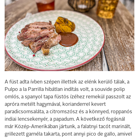
A füst adta ívben szépen illettek az elénk kerülő tálak, a
Pulpo a la Parrilla hibátlan indítás volt, a souvide polip
omlós, a spanyol tapa füstös ízéhez remekül passzolt az
apróra metélt hagymával, korianderrel kevert
paradicsomsaláta, a citromszósz és a könnyed, roppanós
indiai lencsekenyér, a papadum. A következő fogásnál
már Közép-Amerikában jártunk, a falatnyi tacót marinált,
grillezett garnéla takarta, pont annyi pico de gallo, amivel