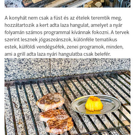
A konyhát nem csak a füst és az ételek teremtik meg,
hozzátartozik a kert adta laza hangulat, amelyet a nyár
folyamán számos programmal kívánnak fokozni. A tervek
szerint lesznek jógaszeánszok, különféle tematikus
estek, külföldi vendégséfek, zenei programok, minden,
ami a grill adta laza nyári hangulatba csak belefér.