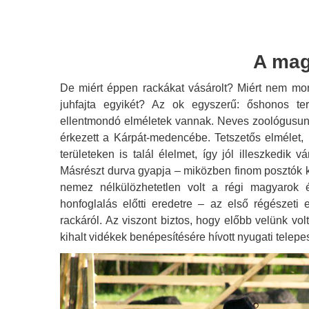
A mag
De miért éppen rackákat vásárolt? Miért nem mon
juhfajta egyikét? Az ok egyszerű: őshonos ter
ellentmondó elméletek vannak. Neves zoológusunk,
érkezett a Kárpát-medencébe. Tetszetős elmélet, 
területeken is talál élelmet, így jól illeszkedik 
Másrészt durva gyapja – miközben finom posztók 
nemez nélkülözhetetlen volt a régi magyarok é
honfoglalás előtti eredetre – az első régészet
rackáról. Az viszont biztos, hogy előbb velünk volt
kihalt vidékek benépesítésére hívott nyugati telep