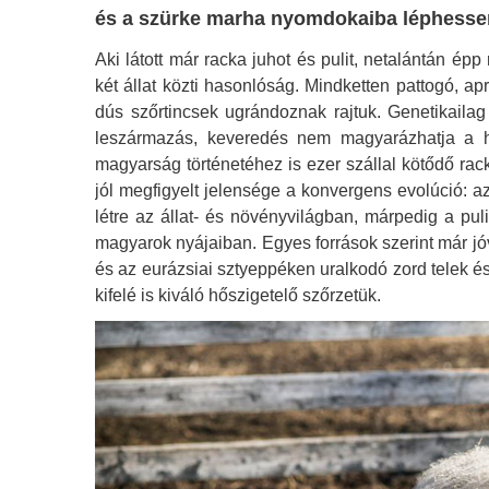
és a szürke marha nyomdokaiba léphesse
Aki látott már racka juhot és pulit, netalántán épp
két állat közti hasonlóság. Mindketten pattogó, 
dús szőrtincsek ugrándoznak rajtuk. Genetikailag
leszármazás, keveredés nem magyarázhatja a 
magyarság történetéhez is ezer szállal kötődő rack
jól megfigyelt jelensége a konvergens evolúció: 
létre az állat- és növényvilágban, márpedig a pu
magyarok nyájaiban. Egyes források szerint már jóva
és az eurázsiai sztyeppéken uralkodó zord telek és 
kifelé is kiváló hőszigetelő szőrzetük.