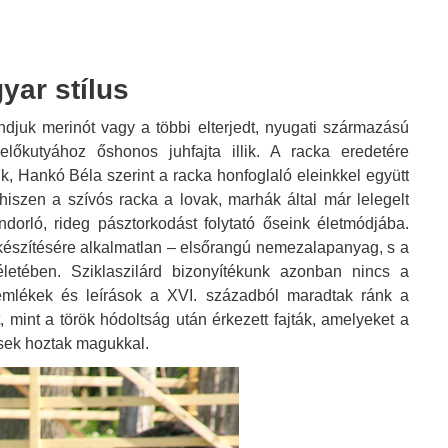
yar stílus
djuk merinót vagy a többi elterjedt, nyugati származású
előkutyához őshonos juhfajta illik. A racka eredetére
 Hankó Béla szerint a racka honfoglaló eleinkkel együtt
hiszen a szívós racka a lovak, marhák által már lelegelt
vándorló, rideg pásztorkodást folytató őseink életmódjába.
készítésére alkalmatlan – elsőrangú nemezalapanyag, s a
letében. Sziklaszilárd bizonyítékunk azonban nincs a
i emlékek és leírások a XVI. századból maradtak ránk a
, mint a török hódoltság után érkezett fajták, amelyeket a
esek hoztak magukkal.