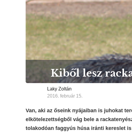
Kiből lesz rack
Laky Zoltán
2016. február 15.
Van, aki az őseink nyájaiban is juhokat ter
elkötelezettségből vág bele a rackatenyé
tolakodóan faggyús húsa iránti kereslet 