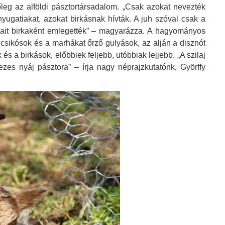
főleg az alföldi pásztortársadalom. „Csak azokat nevezték
nyugatiakat, azokat birkásnak hívták. A juh szóval csak a
 társait birkaként emlegették” – magyarázza. A hagyományos
a csikósok és a marhákat őrző gulyások, az alján a disznót
 a birkások, előbbiek feljebb, utóbbiak lejjebb. „A szilaj
kezes nyáj pásztora” – írja nagy néprajzkutatónk, Györffy