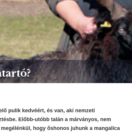
atartó?
elő pulik kedvéért, és van, aki nemzeti
sztésbe. Előbb-utóbb talán a márványos, nem
is megélénkül, hogy őshonos juhunk a mangalica