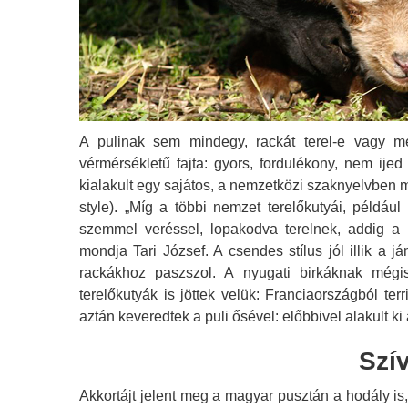
A pulinak sem mindegy, rackát terel-e vagy me
vérmérsékletű fajta: gyors, fordulékony, nem ije
kialakult egy sajátos, a nemzetközi szaknyelvben 
style). „Míg a többi nemzet terelőkutyái, például
szemmel veréssel, lopakodva terelnek, addig a
mondja Tari József. A csendes stílus jól illik a 
rackákhoz paszszol. A nyugati birkáknak mégis
terelőkutyák is jöttek velük: Franciaországból ter
aztán keveredtek a puli ősével: előbbivel alakult ki 
Szív
Akkortájt jelent meg a magyar pusztán a hodály is,