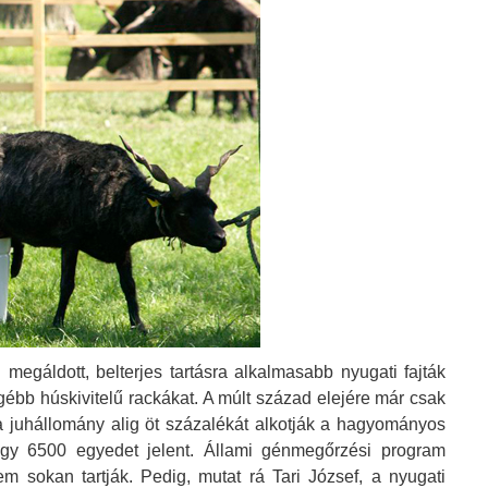
egáldott, belterjes tartásra alkalmasabb nyugati fajták
gébb húskivitelű rackákat. A múlt század elejére már csak
 juhállomány alig öt százalékát alkotják a hagyományos
tegy 6500 egyedet jelent. Állami génmegőrzési program
m sokan tartják. Pedig, mutat rá Tari József, a nyugati