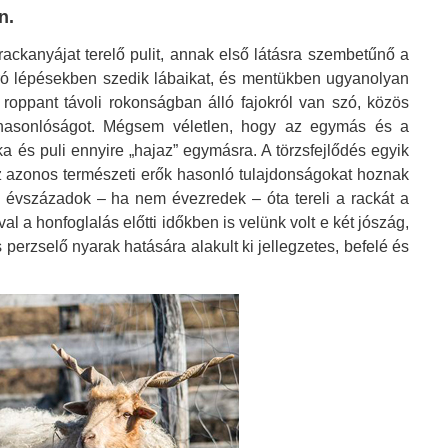
n.
 rackanyájat terelő pulit, annak első látásra szembetűnő a
apró lépésekben szedik lábaikat, és mentükben ugyanolyan
 roppant távoli rokonságban álló fajokról van szó, közös
hasonlóságot. Mégsem véletlen, hogy az egymás és a
a és puli ennyire „hajaz” egymásra. A törzsfejlődés egyik
az azonos természeti erők hasonló tulajdonságokat hoznak
li évszázadok – ha nem évezredek – óta tereli a rackát a
l a honfoglalás előtti időkben is velünk volt e két jószág,
perzselő nyarak hatására alakult ki jellegzetes, befelé és