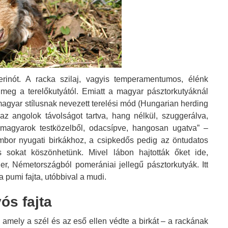
rinót. A racka szilaj, vagyis temperamentumos, élénk
d meg a terelőkutyától. Emiatt a magyar pásztorkutyáknál
magyar stílusnak nevezett terelési mód (Hungarian herding
 az angolok távolságot tartva, hang nélkül, szuggerálva,
 magyarok testközelből, odacsípve, hangosan ugatva” –
jámbor nyugati birkákhoz, a csipkedős pedig az öntudatos
 sokat köszönhetünk. Mivel lábon hajtották őket ide,
rier, Németországból pomerániai jellegű pásztorkutyák. Itt
a pumi fajta, utóbbival a mudi.
ós fajta
 amely a szél és az eső ellen védte a birkát – a rackának