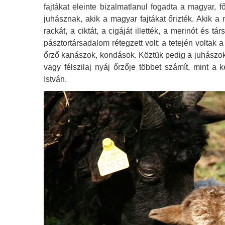
fajtákat eleinte bizalmatlanul fogadta a magyar, 
juhásznak, akik a magyar fajtákat őrizték. Akik a 
rackát, a ciktát, a cigáját illették, a merinót és
pásztortársadalom rétegzett volt: a tetején voltak 
őrző kanászok, kondások. Köztük pedig a juhászok és
vagy félszilaj nyáj őrzője többet számít, mint a 
István.