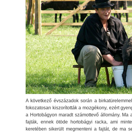
A következő évszázadok során a birkatürelemmel m
fokozatosan kiszorították a mozgékony, ezért gyen
a Hortobágyon maradt számottevő állomány. Ma a
fajták, ennek ötöde hortobágyi racka, ami min
keretében sikerült megmenteni a fajtát, de ma se