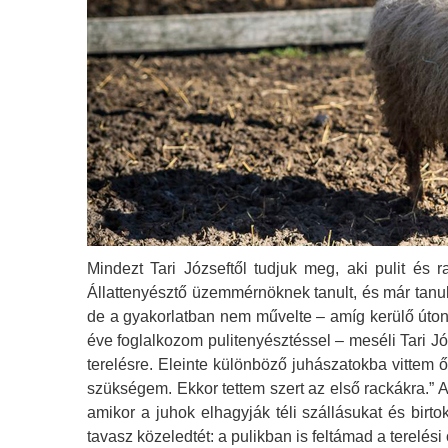
Mindezt Tari Józseftől tudjuk meg, aki pulit és r
Állattenyésztő üzemmérnöknek tanult, és már tanu
de a gyakorlatban nem művelte – amíg kerülő úton,
éve foglalkozom pulitenyésztéssel – meséli Tari Józ
terelésre. Eleinte különböző juhászatokba vittem 
szükségem. Ekkor tettem szert az első rackákra.” 
amikor a juhok elhagyják téli szállásukat és birt
tavasz közeledtét: a pulikban is feltámad a terelési