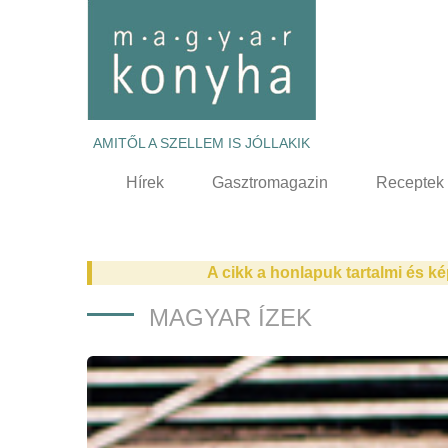
AMITŐL A SZELLEM IS JÓLLAKIK
Hírek
Gasztromagazin
Receptek
A cikk a honlapuk tartalmi és ké
MAGYAR ÍZEK