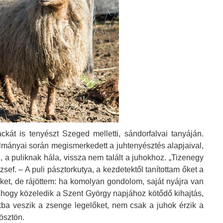
ackát is tenyészt Szeged melletti, sándorfalvai tanyáján.
lmányai során megismerkedett a juhtenyésztés alapjaival,
 a puliknak hála, vissza nem talált a juhokhoz. „Tizenegy
sef. – A puli pásztorkutya, a kezdetektől tanítottam őket a
őket, de rájöttem: ha komolyan gondolom, saját nyájra van
Ahogy közeledik a Szent György napjához kötődő kihajtás,
okba veszik a zsenge legelőket, nem csak a juhok érzik a
 ösztön.