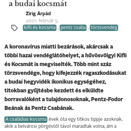
a budai kocsmát
Zirig Árpád
2021. február 5.
kifli és kocsma
,
pentz csaba
,
törzsvendég
A koronavírus miatti bezárások, akárcsak a
többi hazai vendéglátóhelyet, a hűvösvölgyi Kifli
és Kocsmát is megviselték. Több mint száz
törzsvendége, hogy kifejezzék ragaszkodásukat
a budai hegyvidék ikonikus egységéhez,
titokban gyűjtésbe kezdett és elküldte
borravalóként a tulajdonosoknak, Pentz-Fodor
Beának ás Pentz Csabának.
A családias kocsma
évek óta egy titkos tippje azoknak,
akik a belvárosi pörgéstől távol maradtak volna, ám a