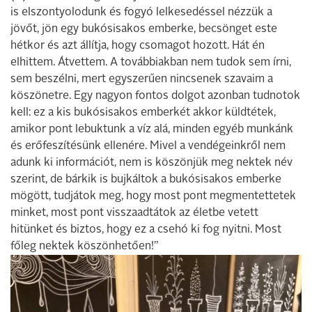
is elszontyolodunk és fogyó lelkesedéssel nézzük a
jövőt, jön egy bukósisakos emberke, becsönget este
hétkor és azt állítja, hogy csomagot hozott. Hát én
elhittem. Átvettem. A továbbiakban nem tudok sem írni,
sem beszélni, mert egyszerűen nincsenek szavaim a
köszönetre. Egy nagyon fontos dolgot azonban tudnotok
kell: ez a kis bukósisakos emberkét akkor küldtétek,
amikor pont lebuktunk a víz alá, minden egyéb munkánk
és erőfeszítésünk ellenére. Mivel a vendégeinkről nem
adunk ki információt, nem is köszönjük meg nektek név
szerint, de bárkik is bujkáltok a bukósisakos emberke
mögött, tudjátok meg, hogy most pont megmentettetek
minket, most pont visszaadtátok az életbe vetett
hitünket és biztos, hogy ez a csehó ki fog nyitni. Most
főleg nektek köszönhetően!”