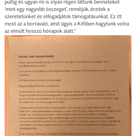
pultig és ugyan mi is olyan régen láttunk benneteket
’mint egy nagyobb összeget’, reméljük, érzitek a
szeretetünket és elfogadjátok támogatásunkat. Ez itt
most az a borravaló, amit úgyis a Kifliben hagytunk volna
az elmúlt hosszú hónapok alatt.”