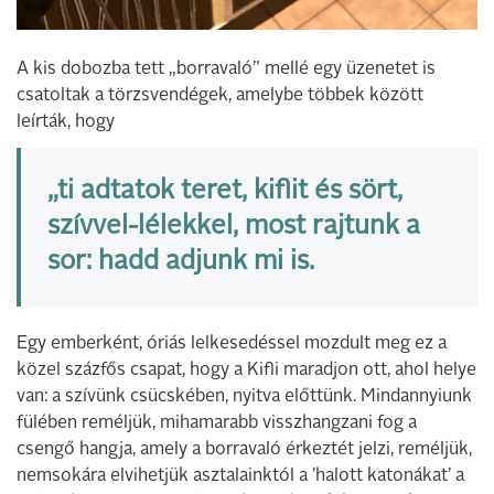
A kis dobozba tett „borravaló” mellé egy üzenetet is
csatoltak a törzsvendégek, amelybe többek között
leírták, hogy
„ti adtatok teret, kiflit és sört,
szívvel-lélekkel, most rajtunk a
sor: hadd adjunk mi is.
Egy emberként, óriás lelkesedéssel mozdult meg ez a
közel százfős csapat, hogy a Kifli maradjon ott, ahol helye
van: a szívünk csücskében, nyitva előttünk. Mindannyiunk
fülében reméljük, mihamarabb visszhangzani fog a
csengő hangja, amely a borravaló érkeztét jelzi, reméljük,
nemsokára elvihetjük asztalainktól a ’halott katonákat’ a