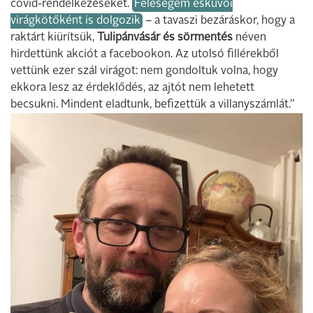
covid-rendelkezéseket.
Feleségem esküvői
virágkötőként is dolgozik
– a tavaszi bezáráskor, hogy a
raktárt kiürítsük,
Tulipánvásár és sörmentés
néven
hirdettünk akciót a facebookon. Az utolsó fillérekből
vettünk ezer szál virágot: nem gondoltuk volna, hogy
ekkora lesz az érdeklődés, az ajtót nem lehetett
becsukni. Mindent eladtunk, befizettük a villanyszámlát.”