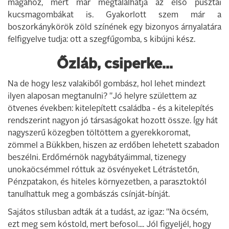
magához, mert már megtalálhatja az első pusztai
kucsmagombákat is. Gyakorlott szem már a
boszorkánykörök zöld színének egy bizonyos árnyalatára
felfigyelve tudja: ott a szegfűgomba, s kibújni kész.
Őzláb, csiperke...
Na de hogy lesz valakiből gombász, hol lehet mindezt
ilyen alaposan megtanulni? "Jó helyre születtem az
ötvenes években: kitelepített családba - és a kitelepítés
rendszerint nagyon jó társaságokat hozott össze. Így hát
nagyszerű közegben töltöttem a gyerekkoromat,
zömmel a Bükkben, hiszen az erdőben lehetett szabadon
beszélni. Erdőmérnök nagybátyáimmal, tizenegy
unokaöcsémmel róttuk az ösvényeket Létrástetőn,
Pénzpatakon, és hiteles környezetben, a parasztoktól
tanulhattuk meg a gombászás csínját-bínját.
Sajátos stílusban adták át a tudást, az igaz: "Na öcsém,
ezt meg sem kóstold, mert befosol.... Jól figyeljél, hogy