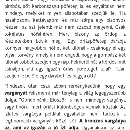
bimbós, sőt karbonszagú pöfeteg is, és egyáltalán nem
mindegy, melyiket milyen állapotában szedjük le. "Ha
hazahozom, kettévágom, és már sárga egy bizonyos
részen, az azt jelenti: már nem szabad megenni. Csak
tökéletes hófehéren. Mert bizony az ördög a
részletekben búvik meg." Egy óriáspöfeteg darabja
könnyen nagyobbra nőhet két kilónál - csakhogy él egy
olyan törvény, amelyik nem engedi, hogy a gombász két
kilónál többet szedjen egy nap. Felmerül hát a kérdés: mit
csináljon, aki egy igazán óriás pöfeteget talál? Talán
szeljen le belőle egy darabot, és hagyja ott?
Mindezek után csak abban reménykedünk, hogy egy
vargányát
felismerni már tényleg a világ legegyszerűbb
dolga. "Gondolnánk. Először is nem mindegy: vargánya
vagy tinóru, mert óriási különbségek vannak köztük. Az
ízletes vargánya például egyáltalán nem tartozik a
legfinomabb vargányák közé, sőt!
A bronzos vargánya
az, ami az igazán a jó ízt adja.
Ugyanakkor az sem