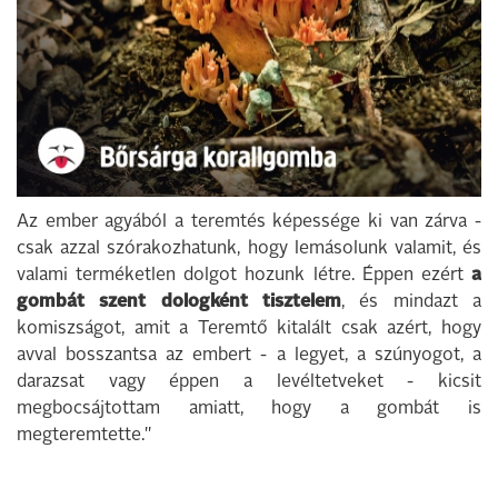
Az ember agyából a teremtés képessége ki van zárva -
csak azzal szórakozhatunk, hogy lemásolunk valamit, és
valami terméketlen dolgot hozunk létre. Éppen ezért
a
gombát szent dologként tisztelem
, és mindazt a
komiszságot, amit a Teremtő kitalált csak azért, hogy
avval bosszantsa az embert - a legyet, a szúnyogot, a
darazsat vagy éppen a levéltetveket - kicsit
megbocsájtottam amiatt, hogy a gombát is
megteremtette."