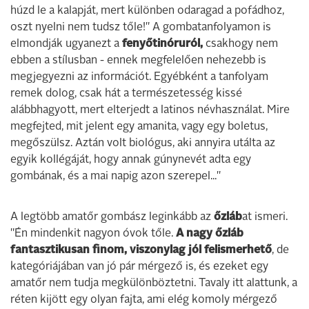
húzd le a kalapját, mert különben odaragad a pofádhoz,
oszt nyelni nem tudsz tőle!" A gombatanfolyamon is
elmondják ugyanezt a
fenyőtinóruról,
csakhogy nem
ebben a stílusban - ennek megfelelően nehezebb is
megjegyezni az információt. Egyébként a tanfolyam
remek dolog, csak hát a természetesség kissé
alábbhagyott, mert elterjedt a latinos névhasználat. Mire
megfejted, mit jelent egy amanita, vagy egy boletus,
megőszülsz. Aztán volt biológus, aki annyira utálta az
egyik kollégáját, hogy annak gúnynevét adta egy
gombának, és a mai napig azon szerepel..."
A legtöbb amatőr gombász leginkább az
őzláb
at ismeri.
"Én mindenkit nagyon óvok tőle.
A nagy őzláb
fantasztikusan finom, viszonylag jól felismerhető
, de
kategóriájában van jó pár mérgező is, és ezeket egy
amatőr nem tudja megkülönböztetni. Tavaly itt alattunk, a
réten kijött egy olyan fajta, ami elég komoly mérgező