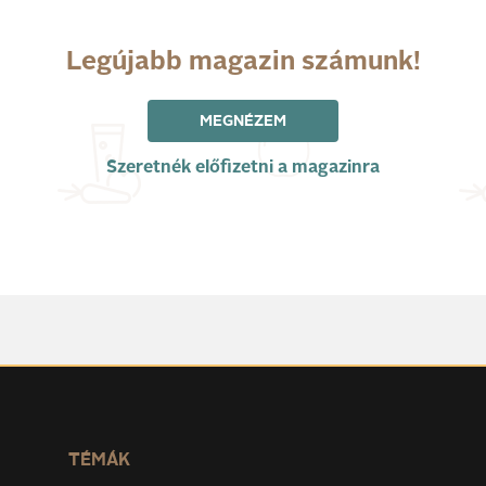
Legújabb magazin számunk!
MEGNÉZEM
Szeretnék előfizetni a magazinra
TÉMÁK