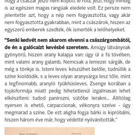
hogy a császár jelző nem kopott le róla, jelzi, hogy mindig
is az egészen magas rangúak eledele volt. Ez persze nem
jelentette azt, hogy a nép nem fogyasztotta, vagy akár
nem fogyasztotta gyakrabban, mint a császárok, hiszen az
egyszerű emberek szedték, ők ismerték a lelőhelyeket.
"Senki kedvét nem akarom elvenni a császárgombától,
de én a galócaízt kevésbé szeretem.
Amúgy látványnak
gyönyörű, hiszen arany kalapja van: úgy ül a fa tövében,
mint valami arany galamb. Nemcsak a lemezei sárgák, de
még a tönkje is. Isteni leves készülhet belőle, tudniillik a
színe kioldódik, s a leves olyan aranysárga lesz tőle, mint
a legfinomabb, aranyló tyúkhúsleves. Zsenge korában a
tojásformája miatt pedig hihetetlenül izgalmasan lehet
elkészíteni: tudod panírozni, sütőbe lerakni... Állítólag
nyersen is ehető, carpaccionak, vékonyra szelve - úgy
megmarad a színe. De ezt aligha fogja bárki is kipróbálni,
hiszen három éve már, hogy védetté nyilvánították."