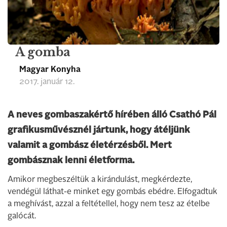
A gomba
Magyar Konyha
2017. január 12.
A neves gombaszakértő hírében álló Csathó Pál
grafikusművésznél jártunk, hogy átéljünk
valamit a gombász életérzésből. Mert
gombásznak lenni életforma.
Amikor megbeszéltük a kirándulást, megkérdezte,
vendégül láthat-e minket egy gombás ebédre. Elfogadtuk
a meghívást, azzal a feltétellel, hogy nem tesz az ételbe
galócát.