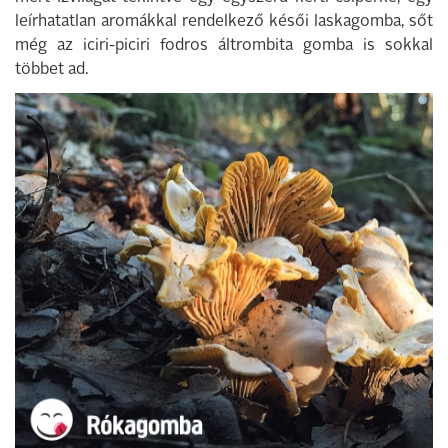
leírhatatlan aromákkal rendelkező késői laskagomba, sőt
még az iciri-piciri fodros áltrombita gomba is sokkal
többet ad.