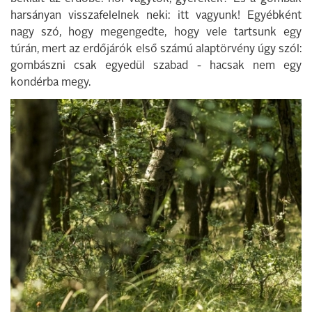
harsányan visszafelelnek neki: itt vagyunk! Egyébként
nagy szó, hogy megengedte, hogy vele tartsunk egy
túrán, mert az erdőjárók első számú alaptörvény úgy szól:
gombászni csak egyedül szabad - hacsak nem egy
kondérba megy.