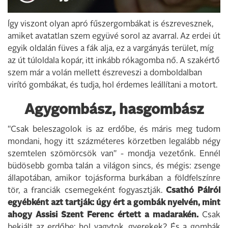
Így viszont olyan apró fűszergombákat is észrevesznek,
amiket avatatlan szem együvé sorol az avarral. Az erdei út
egyik oldalán füves a fák alja, ez a vargányás terület, míg
az út túloldala kopár, itt inkább rókagomba nő. A szakértő
szem már a volán mellett észreveszi a domboldalban
virító gombákat, és tudja, hol érdemes leállítani a motort.
Agygombász, hasgombász
"Csak beleszagolok is az erdőbe, és máris meg tudom
mondani, hogy itt százméteres körzetben legalább négy
szemtelen szömörcsök van" - mondja vezetőnk. Ennél
büdösebb gomba talán a világon sincs, és mégis: zsenge
állapotában, amikor tojásforma burkában a földfelszínre
tör, a franciák csemegeként fogyasztják.
Csathó Pálról
egyébként azt tartják: úgy ért a gombák nyelvén, mint
ahogy Assisi Szent Ferenc értett a madarakén.
Csak
bekiált az erdőbe: hol vagytok, gyerekek? És a gombák