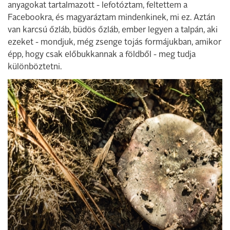
anyagokat tartalmazott - lefotóztam, feltettem a
Facebookra, és magyaráztam mindenkinek, mi ez. Aztán
van karcsú őzláb, büdös őzláb, ember legyen a talpán, aki
ezeket - mondjuk, még zsenge tojás formájukban, amikor
épp, hogy csak előbukkannak a földből - meg tudja
különböztetni.