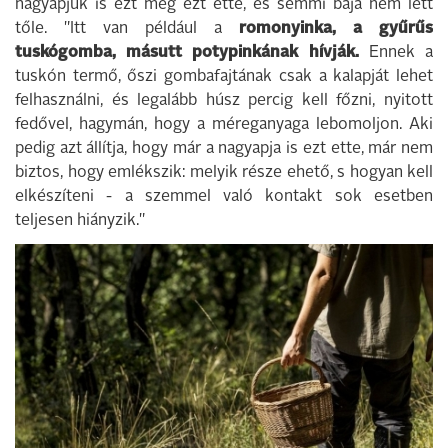
nagyapjuk is ezt meg ezt ette, és semmi baja nem lett
tőle. "Itt van például a
romonyinka, a gyűrűs
tuskógomba, másutt potypinkának hívják.
Ennek a
tuskón termő, őszi gombafajtának csak a kalapját lehet
felhasználni, és legalább húsz percig kell főzni, nyitott
fedővel, hagymán, hogy a méreganyaga lebomoljon. Aki
pedig azt állítja, hogy már a nagyapja is ezt ette, már nem
biztos, hogy emlékszik: melyik része ehető, s hogyan kell
elkészíteni - a szemmel való kontakt sok esetben
teljesen hiányzik."