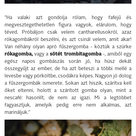
"Ha valaki azt gondolja rólam, hogy fafejű és
megvesztegethetetlen figura vagyok, elárulom, hogy
téved. Próbáljon csak velem cantharellusokról, azaz
rókagombákról beszélni, és azt csinál velem, amit akar!
Van néhány olyan apró fűszergomba - köztük a szürke
rókagomba,
vagy a
sötét trombitagomba
-, amiből egy
egész napos gombászás során jó, ha húsz dekát
összegyűjt az ember, de ha azt beteszi a többi mellé a
levesbe vagy pörköltbe, csodákra képes. Nagyon jó dolog
a fűszergombák ismerete. Sokan azt hiszik, szárítva kell
őket eltenni, holott a szárított gomba olyan, mint a
nescafé: hasonlít, de nem az igazi. Mi a legtöbbet
fagyasztjuk, amelyik pedig erre nem alkalmas, azt
marináljuk."