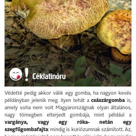
Védetté pedig akkor válik egy gomba, ha nagyon kevés
példányban jelenik meg. Ilyen tehát a
császárgomba
is,
amely soha nem volt Magyarországnak olyan általános,
nagy tömegben elterjedt gombája, mint például a
vargánya, vagy egy róka- netán egy
szegfűgombafajta
: mindig is kuriózumnak számított. Az,