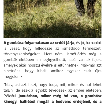
A gombász folyamatosan az erdőt járja
, és jó, ha naplót
is vezet, hogy felfedezze az ismétlődő természeti
törvényszerűségeket. Mert némi ismétlődés még a
gombák életében is megfigyelhető, habár vannak fajok,
amelyek akár hosszú évekre is eltűnhetnek. Már-már azt
hihetnénk, hogy kihalt, amikor egyszer csak újra
megjelenik.
"Naiv, aki azt hiszi, hogy tudja, mit, mikor és hol lehet
találni, de ezek a legjobb tévedések az ember életében.
Például
januárban, mikor még hó van, a gombász
kimegy, balhéból megáll a kedvenc erdejénél, és a