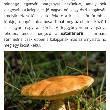
mindegy, egynyári vargányát nézünk-e, amelyiknek
világosabb a kalapja és jó nagyra nő, vagy őszi vargányát,
amelyiknek sötét, szinte fekete a kalapja, tömörebb a
tönkje, ropogósabb a húsa. Tehát még az ehetők között
is nagyon nagy a szórás. A leggyönyörűbb vargánya
lehetne, ámde mérgező a
sátántinóru
- formára
stimmelne, csak éppen a kalapjának más az árnyalata, no
meg egy kicsit kékül.