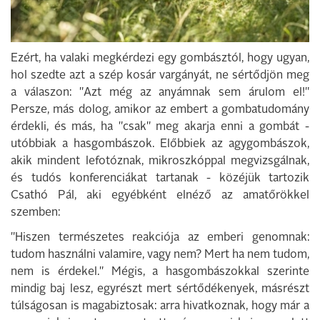
Ezért, ha valaki megkérdezi egy gombásztól, hogy ugyan,
hol szedte azt a szép kosár vargányát, ne sértődjön meg
a válaszon: "Azt még az anyámnak sem árulom el!"
Persze, más dolog, amikor az embert a gombatudomány
érdekli, és más, ha "csak" meg akarja enni a gombát -
utóbbiak a hasgombászok. Előbbiek az agygombászok,
akik mindent lefotóznak, mikroszkóppal megvizsgálnak,
és tudós konferenciákat tartanak - közéjük tartozik
Csathó Pál, aki egyébként elnéző az amatőrökkel
szemben:
"Hiszen természetes reakciója az emberi genomnak:
tudom használni valamire, vagy nem? Mert ha nem tudom,
nem is érdekel." Mégis, a hasgombászokkal szerinte
mindig baj lesz, egyrészt mert sértődékenyek, másrészt
túlságosan is magabiztosak: arra hivatkoznak, hogy már a