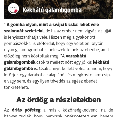
"
A gomba olyan, mint a svájci bicska: lehet vele
szalonnát szeletelni,
de ha az ember nem vigyáz, az ujját
is lenyisszanthatja vele. Hiszen még a gyakorlott
gombászokkal is előfordul, hogy egy véletlen folytán
olyan galambgombát is beleszeletelnek az ebédbe, amit
előzőleg nem kóstoltak meg. "A
varashátú
galambgombák
csokra mellett nőtt egy jó kis
kékhátú
galambgomba
is. Csak annyit kellett volna tennem, hogy
letörjek egy darabot a kalapjából, és megkóstoljam: csíp-
e vagy sem, és egy ilyen tévedés az egész ebédet
tönkreteheti."
Az ördög a részletekben
Az
óriás pöfeteg
a másik közönségkedvenc: na de
hányan tudják, hogy nemcsak óriáspöfeteg van, hanem