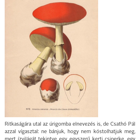
Ritkaságára utal az úrigomba elnevezés is, de Csathó Pál
azzal vígasztal: ne bánjuk, hogy nem kóstolhatjuk meg,
mert ízvilágát tekintve egy egyszerű kerti csiperke, egy