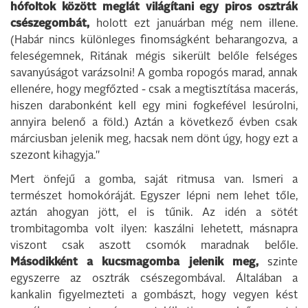
hófoltok között meglát világítani egy piros osztrák
csészegombát,
holott ezt januárban még nem illene.
(Habár nincs különleges finomságként beharangozva, a
feleségemnek, Ritának mégis sikerült belőle felséges
savanyúságot varázsolni! A gomba ropogós marad, annak
ellenére, hogy megfőzted - csak a megtisztítása macerás,
hiszen darabonként kell egy mini fogkefével lesúrolni,
annyira belenő a föld.) Aztán a következő évben csak
márciusban jelenik meg, hacsak nem dönt úgy, hogy ezt a
szezont kihagyja."
Mert önfejű a gomba, saját ritmusa van. Ismeri a
természet homokóráját. Egyszer lépni nem lehet tőle,
aztán ahogyan jött, el is tűnik. Az idén a sötét
trombitagomba volt ilyen: kaszálni lehetett, másnapra
viszont csak aszott csomók maradnak belőle.
Másodikként a kucsmagomba jelenik meg,
szinte
egyszerre az osztrák csészegombával. Általában a
kankalin figyelmezteti a gombászt, hogy vegyen kést