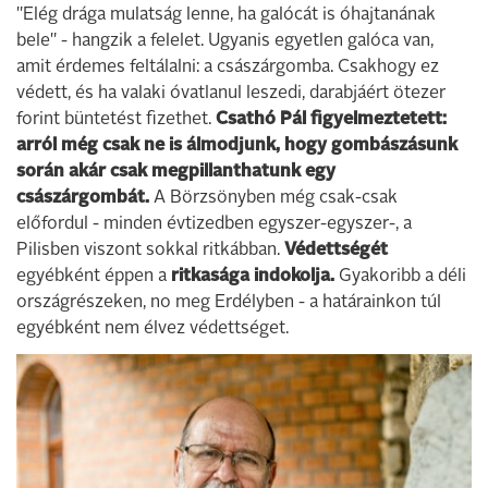
"Elég drága mulatság lenne, ha galócát is óhajtanának
bele" - hangzik a felelet. Ugyanis egyetlen galóca van,
amit érdemes feltálalni: a császárgomba. Csakhogy ez
védett, és ha valaki óvatlanul leszedi, darabjáért ötezer
forint büntetést fizethet.
Csathó Pál figyelmeztetett:
arról még csak ne is álmodjunk, hogy gombászásunk
során akár csak megpillanthatunk egy
császárgombát.
A Börzsönyben még csak-csak
előfordul - minden évtizedben egyszer-egyszer-, a
Pilisben viszont sokkal ritkábban.
Védettségét
egyébként éppen a
ritkasága indokolja.
Gyakoribb a déli
országrészeken, no meg Erdélyben - a határainkon túl
egyébként nem élvez védettséget.