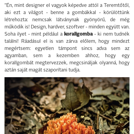
"Én, mint designer el vagyok képedve attól a Teremtőtől,
aki ezt a világot - benne a gombákkal - körülöttünk
létrehozta: nemcsak látványnak gyönyörű, de még
működik is! Design, hardver, szoftver - minden együtt van.
Soha ilyet - mint például a
korallgomba
- ki nem tudnék
találni! Ráadásul el is van zárva előlem, hogy mindezt
megértsem: egyetlen támpont sincs adva sem az
agyamban, sem a kezemben ahhoz, hogy egy
korallgombát megtervezzek, megcsináljak olyanná, hogy
aztán saját magát szaporítani tudja.