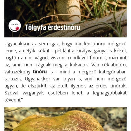
Ugyanakkor az sem igaz, hogy minden tinóru mérgező
lenne, amelyik kékül - például a királyvargánya is kékül,
rögtön amint vágod, viszont rendkívül finom -, mármint
az, amit nem rágnak meg a kukacok. Van céklatinóru,
változékony
tinóru
is - mind a mérgező kategóriában
tartozik. Ugyanakkor van olyan is, ami nem mérgező
ugyan, de elszürkíti az ételt: ilyenek az érdes tinóruk.
Szóval vargányák esetében lehet a legnagyobbakat
tévedni."