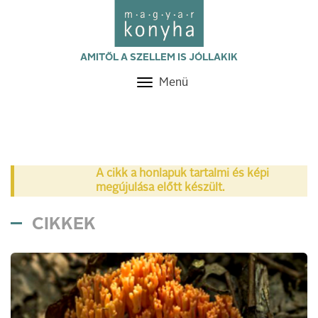
AMITŐL A SZELLEM IS JÓLLAKIK
Menü
Toggle
navigation
A cikk a honlapuk tartalmi és képi
megújulása előtt készült.
CIKKEK