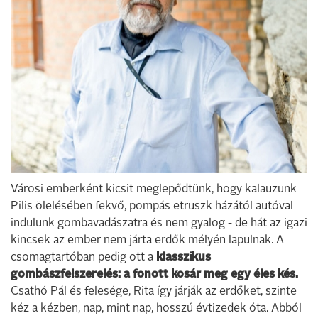
Városi emberként kicsit meglepődtünk, hogy kalauzunk
Pilis ölelésében fekvő, pompás etruszk házától autóval
indulunk gombavadászatra és nem gyalog - de hát az igazi
kincsek az ember nem járta erdők mélyén lapulnak. A
csomagtartóban pedig ott a
klasszikus
gombászfelszerelés: a fonott kosár meg egy éles kés.
Csathó Pál és felesége, Rita így járják az erdőket, szinte
kéz a kézben, nap, mint nap, hosszú évtizedek óta. Abból