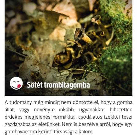
A tudomány még mindig nem döntötte el, hogy a gomba
állat, vagy növény-e inkább, ugyanakkor hihetetlen
érdekes megjelenési formákkal, csodálatos ízekkel teszi
gazdagabbá az életünket. Nem is beszélve arról, hogy egy
gombavacsora kitűnő társasági alkalom.