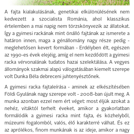
A fajta kialakulásának, genetikai elkülönülésének nem
kedvezett a szocialista Románia, ahol klasszikus
értelemben a mai napig nem törzskönyvezik az állatokat.
Így a gyimesi rackának mint önálló fajtának az ismerete a
határon innen, maga a génállomány nagy része pedig -
meglehetősen kevert formában - Erdélyben élt, egészen
az 1990-es évek elejéig, amíg el nem kezdődött a gyimesi
racka vérvonalának tudatos hazai szelektálása. A vegyes
állományok szakmai alapú válogatásában kiemelt szerepe
volt Dunka Béla debreceni juhtenyésztőnek.
A gyimesi racka fajtaleírása - aminek az elkészítésében
Földi Gyulának nagy szerepe volt - 2008-ban újult meg. A
munka azonban ezzel nem ért véget: most éljük azokat a
nehéz, vitáktól terhelt éveket, amikor a gyakorlatban
formálódik a gyimesi racka mint fajta, és közhelyből,
múzeumi fogalomból, valós, élő karakterré válhat. És ez
az aprólékos, finom munkának is az ideje, amikor a nagy