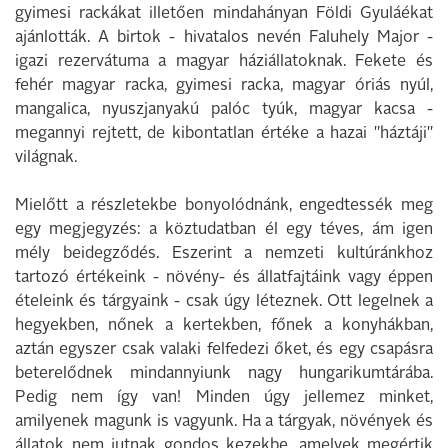
gyimesi rackákat illetően mindahányan Földi Gyuláékat
ajánlották. A birtok - hivatalos nevén Faluhely Major -
igazi rezervátuma a magyar háziállatoknak. Fekete és
fehér magyar racka, gyimesi racka, magyar óriás nyúl,
mangalica, nyuszjanyakú palóc tyúk, magyar kacsa -
megannyi rejtett, de kibontatlan értéke a hazai "háztáji"
világnak.
Mielőtt a részletekbe bonyolódnánk, engedtessék meg
egy megjegyzés: a köztudatban él egy téves, ám igen
mély beidegződés. Eszerint a nemzeti kultúránkhoz
tartozó értékeink - növény- és állatfajtáink vagy éppen
ételeink és tárgyaink - csak úgy léteznek. Ott legelnek a
hegyekben, nőnek a kertekben, főnek a konyhákban,
aztán egyszer csak valaki felfedezi őket, és egy csapásra
beterelődnek mindannyiunk nagy hungarikumtárába.
Pedig nem így van! Minden úgy jellemez minket,
amilyenek magunk is vagyunk. Ha a tárgyak, növények és
állatok nem jutnak gondos kezekbe, amelyek megértik