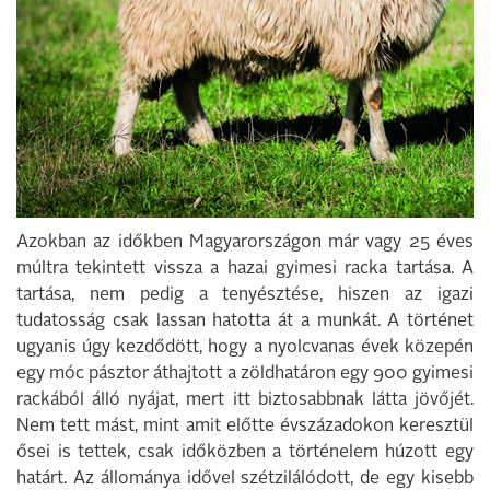
Azokban az időkben Magyarországon már vagy 25 éves
múltra tekintett vissza a hazai gyimesi racka tartása. A
tartása, nem pedig a tenyésztése, hiszen az igazi
tudatosság csak lassan hatotta át a munkát. A történet
ugyanis úgy kezdődött, hogy a nyolcvanas évek közepén
egy móc pásztor áthajtott a zöldhatáron egy 900 gyimesi
rackából álló nyájat, mert itt biztosabbnak látta jövőjét.
Nem tett mást, mint amit előtte évszázadokon keresztül
ősei is tettek, csak időközben a történelem húzott egy
határt. Az állománya idővel szétzilálódott, de egy kisebb