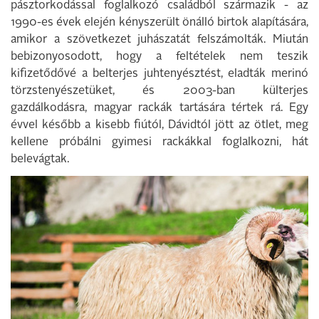
pásztorkodással foglalkozó családból származik - az
1990-es évek elején kényszerült önálló birtok alapítására,
amikor a szövetkezet juhászatát felszámolták. Miután
bebizonyosodott, hogy a feltételek nem teszik
kifizetődővé a belterjes juhtenyésztést, eladták merinó
törzstenyészetüket, és 2003-ban külterjes
gazdálkodásra, magyar rackák tartására tértek rá. Egy
évvel később a kisebb fiútól, Dávidtól jött az ötlet, meg
kellene próbálni gyimesi rackákkal foglalkozni, hát
belevágtak.