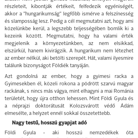
részleteit, kibontják értékeit, felfedezik egyéniségét,
akkor a "hungarikumság" legfőbb ismérve a felszínesség
és slamposság lesz. Pedig a cél megmutatni azt, hogy ami
közelünkbe kerül, a legszebb teljességében bomlik ki a
kezeink között. Megmutatni, hogy ha valami érték
megjelenik a környezetünkben, az nem elsikkad,
elszürkül, hanem kivirágzik. A hungarikum nem létezhet
az ember nélkül, aki betölti szerepét. Hát, valami ilyesmire
találunk bizonyságot Földiék tanyáján.
Azt gondolná az ember, hogy a gyimesi racka a
Gyimesekben él, közeli rokona a pödrött szarvú magyar
rackának, s nincs más vágya, mint elhagyni a mai Románia
területét, hogy újra otthon lehessen. Mint Földi Gyula és
a néprajzi doktorátusát Kolozsvárott védő Ádám
elmesélte, a helyzet ennél sokkal összetettebb.
Nagy testű, hosszú gyapjat adó
Földi Gyula - aki hosszú nemzedékek óta