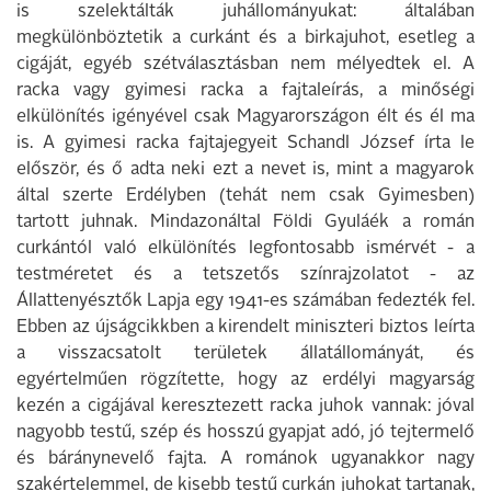
is szelektálták juhállományukat: általában
megkülönböztetik a curkánt és a birkajuhot, esetleg a
cigáját, egyéb szétválasztásban nem mélyedtek el. A
racka vagy gyimesi racka a fajtaleírás, a minőségi
elkülönítés igényével csak Magyarországon élt és él ma
is. A gyimesi racka fajtajegyeit Schandl József írta le
először, és ő adta neki ezt a nevet is, mint a magyarok
által szerte Erdélyben (tehát nem csak Gyimesben)
tartott juhnak. Mindazonáltal Földi Gyuláék a román
curkántól való elkülönítés legfontosabb ismérvét - a
testméretet és a tetszetős színrajzolatot - az
Állattenyésztők Lapja egy 1941-es számában fedezték fel.
Ebben az újságcikkben a kirendelt miniszteri biztos leírta
a visszacsatolt területek állatállományát, és
egyértelműen rögzítette, hogy az erdélyi magyarság
kezén a cigájával keresztezett racka juhok vannak: jóval
nagyobb testű, szép és hosszú gyapjat adó, jó tejtermelő
és báránynevelő fajta. A románok ugyanakkor nagy
szakértelemmel, de kisebb testű curkán juhokat tartanak,