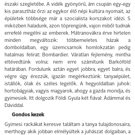
északi szegletébe. A vidék gyönyörű, ám csupán egy-egy
kis parasztház őrzi az egykor élő népi kultúra nyomait, az
épületek többsége már a szocialista korszakot idézi. S
miközben haladunk, azon töprengünk, vajon miből tudnak
errefelé megélni az emberek. Mátranovákra érve hirtelen
minden megváltozik: többemeletes házak a
domboldalban, egy üzemcsarnok homlokzatán pedig
hatalmas felirat: Bombardier. Váratlan fejlemény, mintha
eltévedtünk volna: nem erre számítunk Barkóföld
határában. Fordulunk aztán egyet jobbra, egyet balra, és
végre úgy érezzük, igazán megérkeztünk: tanyaépület,
istállók, ólak és széles legelők. A hegyoldalban juhok:
hortobágyiak, vagyis magyarok, ahogy a gazda mondja, és
gyimesiek. Itt dolgozik Földi Gyula két fiával: Ádámmal és
Dáviddal.
Gondos kezek
Gyimesi rackákat keresve találtam a tanya tulajdonosaira,
merthogy akik jobban elmélyültek a juhászat dolgaiban, a