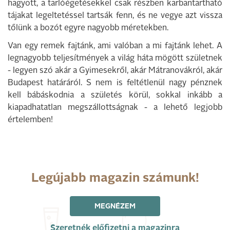
hagyott, a tarlóégetésekkel csak részben karbantartható
tájakat legeltetéssel tartsák fenn, és ne vegye azt vissza
tőlünk a bozót egyre nagyobb méretekben.
Van egy remek fajtánk, ami valóban a mi fajtánk lehet. A
legnagyobb teljesítmények a világ háta mögött születnek
- legyen szó akár a Gyimesekről, akár Mátranovákról, akár
Budapest határáról. S nem is feltétlenül nagy pénznek
kell bábáskodnia a születés körül, sokkal inkább a
kiapadhatatlan megszállottságnak - a lehető legjobb
értelemben!
Legújabb magazin számunk!
MEGNÉZEM
Szeretnék előfizetni a magazinra