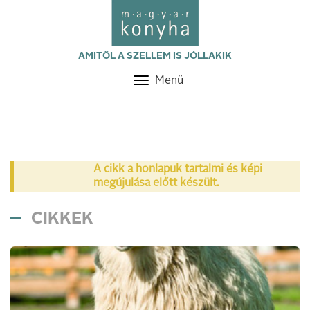
AMITŐL A SZELLEM IS JÓLLAKIK
Menü
Toggle
navigation
A cikk a honlapuk tartalmi és képi
megújulása előtt készült.
CIKKEK