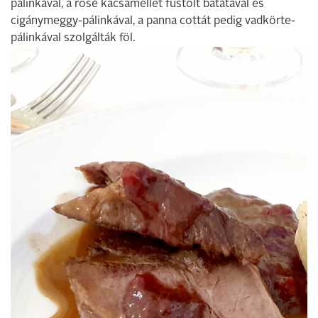
pálinkával, a rosé kacsamellet füstölt batátával és
cigánymeggy-pálinkával, a panna cottát pedig vadkörte-
pálinkával szolgálták föl.