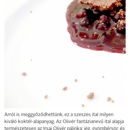
Arról is meggyőződhettünk, ez a szeszes ital milyen
kiváló koktél-alapanyag. Az Olivér fantázianevű ital alapja
természetesen az Irsai Olivér pálinka; jég, gyömbérsör, és