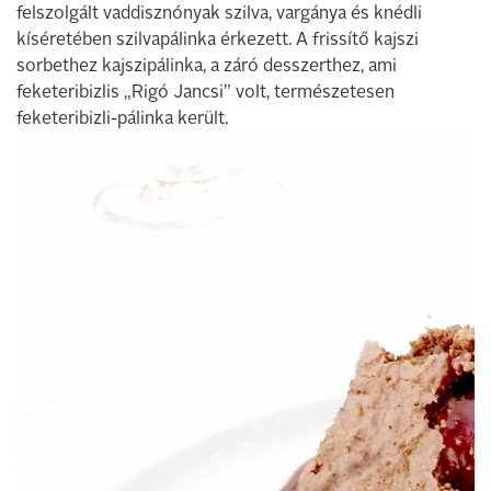
felszolgált vaddisznónyak szilva, vargánya és knédli
kíséretében szilvapálinka érkezett. A frissítő kajszi
sorbethez kajszipálinka, a záró desszerthez, ami
feketeribizlis „Rigó Jancsi” volt, természetesen
feketeribizli-pálinka került.