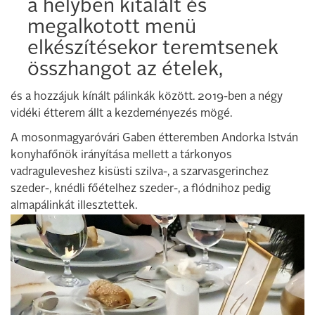
a helyben kitalált és
megalkotott menü
elkészítésekor teremtsenek
összhangot az ételek,
és a hozzájuk kínált pálinkák között. 2019-ben a négy
vidéki étterem állt a kezdeményezés mögé.
A mosonmagyaróvári Gaben étteremben Andorka István
konyhafőnök irányítása mellett a tárkonyos
vadraguleveshez kisüsti szilva-, a szarvasgerinchez
szeder-, knédli főételhez szeder-, a flódnihoz pedig
almapálinkát illesztettek.