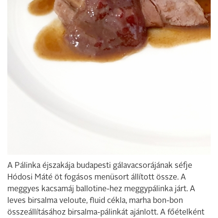
A Pálinka éjszakája budapesti gálavacsorájának séfje
Hódosi Máté öt fogásos menüsort állított össze. A
meggyes kacsamáj ballotine-hez meggypálinka járt. A
leves birsalma veloute, fluid cékla, marha bon-bon
összeállításához birsalma-pálinkát ajánlott. A főételként