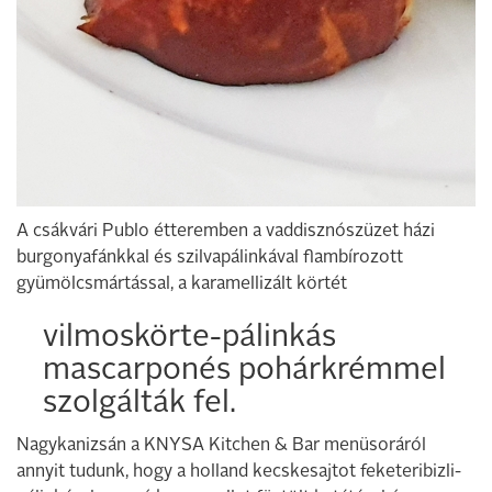
A csákvári Publo étteremben a vaddisznószüzet házi
burgonyafánkkal és szilvapálinkával flambírozott
gyümölcsmártással, a karamellizált körtét
vilmoskörte-pálinkás
mascarponés pohárkrémmel
szolgálták fel.
Nagykanizsán a KNYSA Kitchen & Bar menüsoráról
annyit tudunk, hogy a holland kecskesajtot feketeribizli-