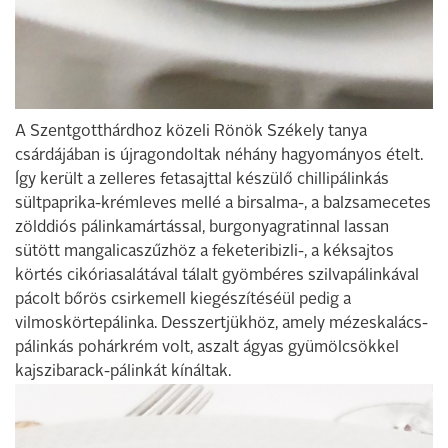
A Szentgotthárdhoz közeli Rönök Székely tanya
csárdájában is újragondoltak néhány hagyományos ételt.
Így került a zelleres fetasajttal készülő chillipálinkás
sültpaprika-krémleves mellé a birsalma-, a balzsamecetes
zölddiós pálinkamártással, burgonyagratinnal lassan
sütött mangalicaszűzhöz a feketeribizli-, a kéksajtos
körtés cikóriasalátával tálalt gyömbéres szilvapálinkával
pácolt bőrös csirkemell kiegészítéséül pedig a
vilmoskörtepálinka. Desszertjükhöz, amely mézeskalács-
pálinkás pohárkrém volt, aszalt ágyas gyümölcsökkel
kajszibarack-pálinkát kínáltak.