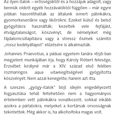
Az ilyen italok – erősségüktől és a hozzájuk adagolt, vagy
bennük oldott egyéb hozzávalóktól függően – már egyre
jobban hasonlíthattak az általunk ismert pálinkákra,
gyomorkeserűkre vagy likőrökre. Ezeket külső és belső
gyógyításra használták; kezeltek vele fejfájást,
étvágytalanságot, köszvényt, de némelyiket még
fájdalomcsillapításra vagy a stressz ősének számító
„rossz kedélyállapot” elűzésére is alkalmazták.
Johannes Praevotius, a páduai egyetem tanára 1656-ban
megjelent munkájában írja, hogy Károly Róbert felesége,
Erzsébet királyné már a XIV. század első felében
rozmaringos
aqua vitae
segítségével gyógyította
köszvényét. Nem azzal kenegette, hanem azt itta.
A szeszes „gyógy-italok” böjt idején engedélyezett
fogyasztása tehát feltehetően nem a hagyományos
értelemben vett pálinkákra vonatkozott, sokkal inkább
azokra a párlatokra, melyeket a kortársak orvosságnak
tekintettek. Még akkor is, ha alkoholfoka magas volt.