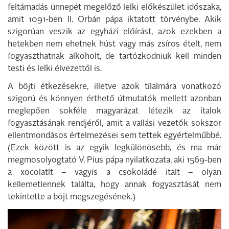
feltámadás ünnepét megelőző lelki előkészület időszaka,
amit 1091-ben II. Orbán pápa iktatott törvénybe. Akik
szigorúan veszik az egyházi előírást, azok ezekben a
hetekben nem ehetnek húst vagy más zsíros ételt, nem
fogyaszthatnak alkoholt, de tartózkodniuk kell minden
testi és lelki élvezettől is.
A böjti étkezésekre, illetve azok tilalmára vonatkozó
szigorú és könnyen érthető útmutatók mellett azonban
meglepően sokféle magyarázat létezik az italok
fogyasztásának rendjéről, amit a vallási vezetők sokszor
ellentmondásos értelmezései sem tettek egyértelműbbé.
(Ezek között is az egyik legkülönösebb, és ma már
megmosolyogtató V. Pius pápa nyilatkozata, aki 1569-ben
a xocolatlt – vagyis a csokoládé italt – olyan
kellemetlennek találta, hogy annak fogyasztását nem
tekintette a böjt megszegésének.)