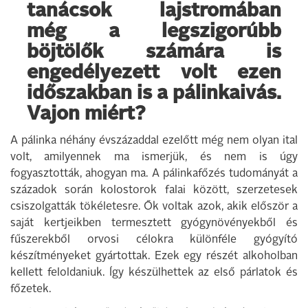
tanácsok lajstromában
még a legszigorúbb
böjtölők számára is
engedélyezett volt ezen
időszakban is a pálinkaivás.
Vajon miért?
A pálinka néhány évszázaddal ezelőtt még nem olyan ital
volt, amilyennek ma ismerjük, és nem is úgy
fogyasztották, ahogyan ma. A pálinkafőzés tudományát a
századok során kolostorok falai között, szerzetesek
csiszolgatták tökéletesre. Ők voltak azok, akik először a
saját kertjeikben termesztett gyógynövényekből és
fűszerekből orvosi célokra különféle gyógyító
készítményeket gyártottak. Ezek egy részét alkoholban
kellett feloldaniuk. Így készülhettek az első párlatok és
főzetek.