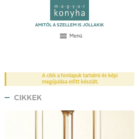
AMITŐL A SZELLEM IS JÓLLAKIK
Menü
Toggle
navigation
A cikk a honlapuk tartalmi és képi
megújulása előtt készült.
CIKKEK