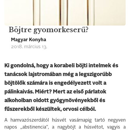
Böjtre gyomorkeserű?
Magyar Konyha
2018. március 13.
Ki gondolná, hogy a korabeli böjti intelmek és
tanácsok lajstromában még a legszigorúbb
böjtölők számára is engedélyezett volt a
pálinkaivás. Miért? Mert az első párlatok
alkoholban oldott gyógynövényekből és
fűszerekből készültek, orvosi célból.
A hamvazószerdától húsvét vasárnapig tartó negyven
napos „abstinencia”, a nagyböjt a húsvétot, vagyis a