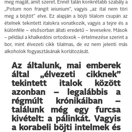
meg magát, amit szeret. Ennél talán konkrétabb szabály a
„Potum non frangit ieiunium”, vagyis „az ital nem töri
meg a böjtöt” elve. Ez alapján a böjti tilalom csupán az
ételnek tekintett italokra vonatkozik, vagyis a tejre és a
különféle – elsősorban állati eredetű – levesekre. Mások
– például a khalkedóni ortodoxok – értelmezése szerint a
bor, mint élvezeti cikk tilalmas, de ez nem jelenti más
alkoholok fogyasztásának korlátozását.
Az általunk, mai emberek
által „élvezeti cikknek”
tekintett italok között
azonban – legalábbis a
régmúlt krónikáiban –
találunk még egy furcsa
kivételt: a pálinkát. Vagyis
a korabeli böjti intelmek és